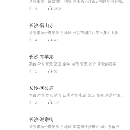
音频来源于链景旅行 地址 湖南省长沙市开福区新河开福寺路136号 票价描述 10 开放时间 9:00-18:00 乘车信息 在市区乘坐111、132、142、143、149路公交车在“开福寺”站下车即到。或者乘坐11、106、168路公交车在“开福寺西”站下车，再步行约5分钟可到。
4
2892
长沙-麓山寺
音频来源于链景旅行 地址 长沙市湘江西岸岳麓山山腰 票价描述 开放时间 乘车信息
4
435
长沙-青羊湖
票价详情 暂无 适宜 全年 电话 暂无 简介 亲爱的游客，欢迎您来到青羊湖景区参观游览。青羊湖将沩水拦腰截断，是沩水上游的界线。它万亩水面，烟波浩淼；两岸还有青山，静景成壁;还有白鹭翔飞，鱼翔碧水;来此旅行定会让您心旷神怡。还有就是湖中奇观突兀，...
1
58
长沙-陶公庙
票价详情 暂无 适宜 四季皆宜 电话 暂无 简介 亲爱的游客，欢迎您来到陶公庙参观游览。陶公庙位于长沙县的榔梨镇，它濒临浏阳河，枕靠临湘山，四周还有古木参天，风景十分优美，属于省级文物保护单位。传说中，每年的正月十三与八月十七为陶公叔侄的生日。...
2
192
长沙-潮宗街
音频来源于链景旅行 地址 湖南省长沙市开福区 票价描述 暂无 开放时间 全天 乘车信息 暂无