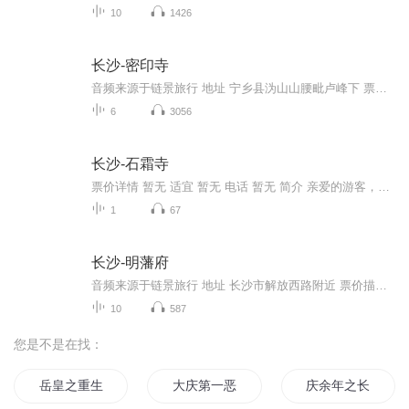
10
1426
长沙-密印寺
音频来源于链景旅行 地址 宁乡县沩山山腰毗卢峰下 票价描述 开放时间 乘车信息
6
3056
长沙-石霜寺
票价详情 暂无 适宜 暂无 电话 暂无 简介 亲爱的游客，欢迎您来到石霜寺参观游览。石霜寺又名崇胜禅林，位于浏阳市金刚村霜华山上，据说这石霜、道吾、宝盖、大光四寺并称浏阳四大祖庭，而前两寺犹盛，后两寺早废。据碑文和《石霜寺略》载：石霜寺始建是由...
1
67
长沙-明藩府
音频来源于链景旅行 地址 长沙市解放西路附近 票价描述 开放时间 乘车信息
10
587
您是不是在找：
岳皇之重生岳王
大庆第一恶
庆余年之长歌行