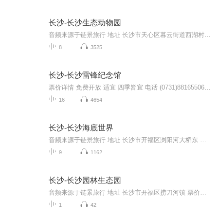
长沙-长沙生态动物园
音频来源于链景旅行 地址 长沙市天心区暮云街道西湖村 票价描述 暂无 开放时间 8:30-17:00 乘车信息 暂无
8
3525
长沙-长沙雷锋纪念馆
票价详情 免费开放 适宜 四季皆宜 电话 (0731)88165506 简介 亲爱的游客朋友，欢迎您来到湖南雷锋纪念馆参观游览。雷锋在中国可以说是位家喻户晓的人物，提起他，相信您一定会想到《学习雷锋好榜样》这首歌。新中国成立几十年来，许许多多的榜样、模范，曾...
16
4654
长沙-长沙海底世界
音频来源于链景旅行 地址 长沙市开福区浏阳河大桥东 票价描述 海洋馆门票为75元／人，小孩半价优惠。海底世界水上乐园成人票价：40元/人，1.4米以下小孩票价20元。 开放时间 10：00—22：30 乘车信息
9
1162
长沙-长沙园林生态园
音频来源于链景旅行 地址 长沙市开福区捞刀河镇 票价描述 暂无 开放时间 全天 乘车信息 暂无
1
42