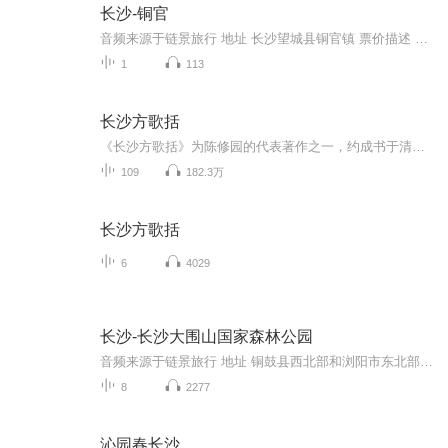
长沙-铜官
音频来源于链景旅行 地址 长沙望城县铜官镇 票价描述 开放时间 乘车信息
1
113
长沙方歌括
《长沙方歌括》为陈修园的代表著作之一，约成书于清嘉庆十三（1808）。书分六卷，歌括112首。
109
182.3万
长沙方歌括
6
4029
长沙-长沙大围山国家森林公园
音频来源于链景旅行 地址 铜鼓县西北部和浏阳市东北部 票价描述 身高1.3米（含1.3米）以下的儿童免费；70岁以上的老人持老年证或身份证免费；现役军人持军官证免费；残疾人持残疾证免费；身高1.3-1.4米之间的儿童购优惠票；现役军官、未满60周岁的军队退休...
8
2277
沁园春长沙