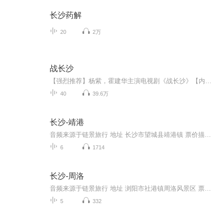
长沙药解
20
2万
战长沙
【强烈推荐】杨紫，霍建华主演电视剧《战长沙》【内容简介】故事发生在抗日战争初期，日军攻陷武汉后一路南下，长沙危在旦夕。面对突如其来的战事，城内人心惶惶，不少人携家带口南逃西奔。胡家孙女婿薛君山极力安排胡家最为宠爱的一对龙凤胎胡湘湘和胡小...
40
39.6万
长沙-靖港
音频来源于链景旅行 地址 长沙市望城县靖港镇 票价描述 开放时间 乘车信息
6
1714
长沙-周洛
音频来源于链景旅行 地址 浏阳市社港镇周洛风景区 票价描述 开放时间 乘车信息
5
332