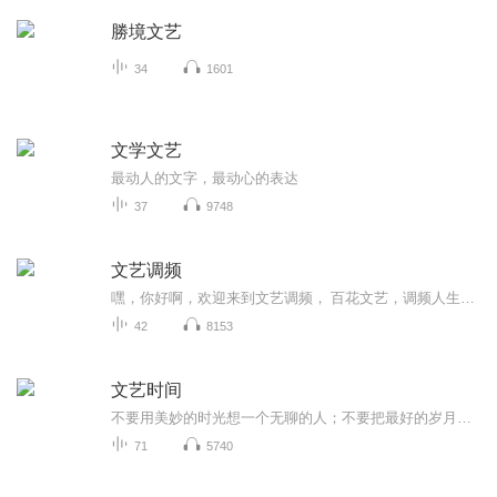
勝境文艺
34
1601
文学文艺
最动人的文字，最动心的表达
37
9748
文艺调频
嘿，你好啊，欢迎来到文艺调频， 百花文艺，调频人生，寻找爱，寻找春天，文艺花园，在这里，等着你。
42
8153
文艺时间
不要用美妙的时光想一个无聊的人；不要把最好的岁月虚度在无用的事物上；不要等到生命终老才遗憾，没有认真地爱过。做自己喜欢的事，用一生去坚持，永远活在热爱里。与你分享好音乐，为你朗读好书、优美的诗歌散文，甚至偶尔为你弹唱一首歌……
71
5740