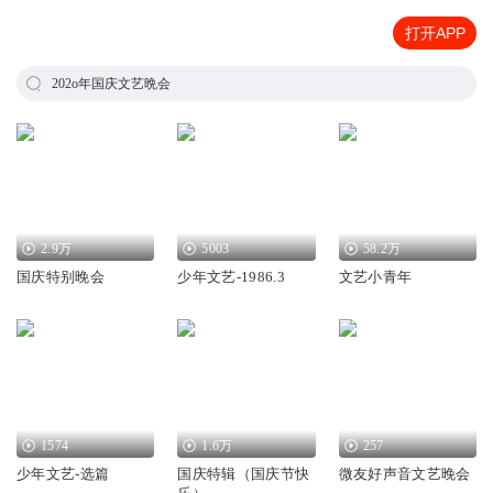
打开APP
202o年国庆文艺晩会
2.9万
5003
58.2万
国庆特别晚会
少年文艺-1986.3
文艺小青年
1574
1.6万
257
少年文艺-选篇
国庆特辑（国庆节快
微友好声音文艺晚会