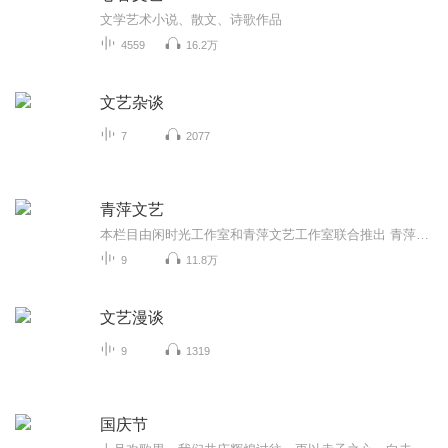
文学艺术小说、散文、诗歌作品
4559
16.2万
文艺杂谈
7
2077
青萍文艺
本栏目由闲时光工作室和青萍文艺工作室联合推出 青萍结绿文学艺术原创平台简称青萍结绿文学艺术原创平台（简称《青萍文艺》）创建于2017年5月14日母亲节，平台仅用10天获得原创功能、5个月实现流量主资质。目前平台环境健康优良，管理团队专业高效，作者...
9
11.8万
文艺漫谈
9
1319
国庆节