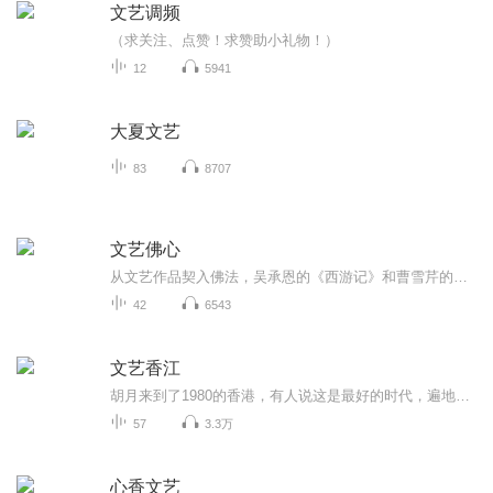
文艺调频
（求关注、点赞！求赞助小礼物！）
12
5941
大夏文艺
83
8707
文艺佛心
从文艺作品契入佛法，吴承恩的《西游记》和曹雪芹的《红楼梦》都是典范，还有一些似乎是在不经意当中创作出与佛学相关的作品，例如电影《黑客帝国》《盗梦空间》《蝴蝶效应》和小说《七重外壳》等
42
6543
文艺香江
胡月来到了1980的香港，有人说这是最好的时代，遍地黄金，处处机遇。可胡月觉得这是最坏的时代，没亲人，没娱乐，一无所有。琢磨着懒懒散散的混个日子，机缘巧合却跑去做了演员。寻思着攒两个家底拍两部电影，却将电影的新浪潮运动推至了顶峰。别人的生涯从龙套到影帝，他的一生却从影帝到大亨...
57
3.3万
心香文艺