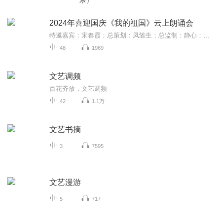
乐）
2024年喜迎国庆《我的祖国》云上朗诵会
特邀嘉宾：宋春霞；总策划：凤雏生；总监制：静心；总导演：化虹；执行总监：莺子；主持人：静心 化虹
48
1969
文艺调频
百花齐放，文艺调频
42
1.1万
文艺书摘
3
7595
文艺漫游
5
717