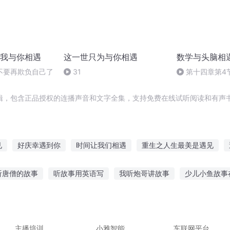
我与你相遇
这一世只为与你相遇
数学与头脑相
不要再欺负自己了
31
第十四章第4
辑，包含正品授权的连播声音和文字全集，支持免费在线试听阅读和有声书
见
好庆幸遇到你
时间让我们相遇
重生之人生最美是遇见
越三国遇见你
等你遇见我
重生之相遇
我的青春遇见你
相
听唐僧的故事
听故事用英语写
我听炮哥讲故事
少儿小鱼故事
相遇
若你遇见她
我们相遇在秋季
探险故事在线听
儿童听什么动画故事好
女友电台故事在线听
入睡赵四小姐
20岁女人听的故事
主播培训
小雅智能
车联网平台