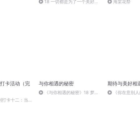
18 一切都是为了一个美好的
海棠花祭
结果、后记
打卡活动（完
与你相遇的秘密
期待与美好相
《与你相遇的秘密》18 梦境
《你在意别人
与现实
列打卡十二：当阳