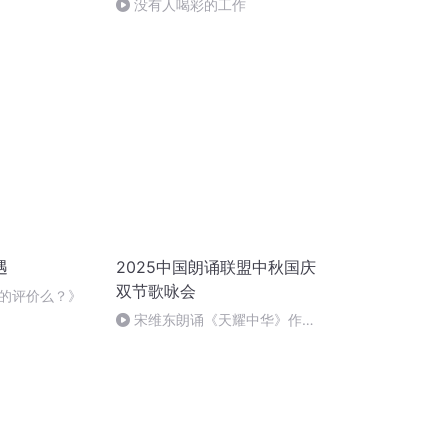
没有人喝彩的工作
遇
2025中国朗诵联盟中秋国庆
双节歌咏会
的评价么？》
宋维东朗诵《天耀中华》作
者：碑林路人