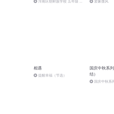
浑南区朝鲜族学校 五年级 孙
爱象微风
多永
相遇
国庆中秋系列
结）
提醒幸福（节选）
国庆中秋系
桥