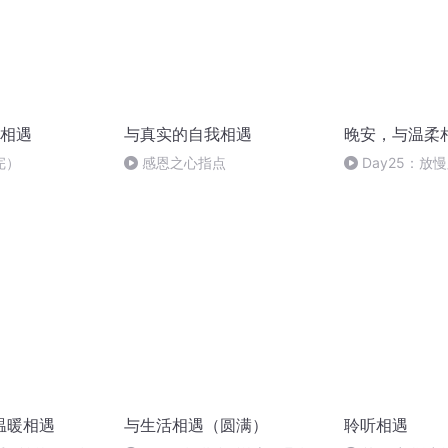
相遇
与真实的自我相遇
晚安，与温柔
完）
感恩之心指点
Day25：放
活
温暖相遇
与生活相遇（圆满）
聆听相遇