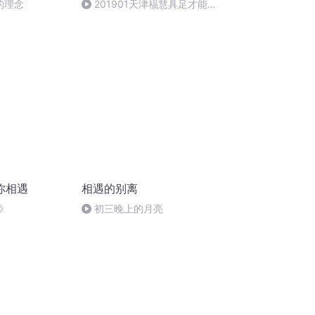
的理念
201901天津福慧具足才能推
动命运的车轮
你相遇
相遇的别离
》
初三晚上的月亮