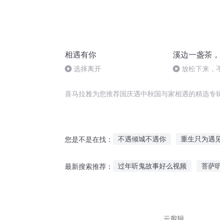
相遇有你
溪边一盏茶，
选择离开
放松下来，
喜马拉雅为您推荐国庆遇中秋国与家相遇的精选专
不遇倾城不遇你
重生只为遇
您是不是在找：
重生遇见妖
一生奇遇
穿
过年听鬼故事好么视频
菩萨
最新搜索推荐：
遇到阳光遇到你
重生之和你
听故事讲的是什么内容
博士
胎教维语故事在线听
听故事
云剪辑