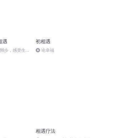
相遇
初相遇
慢脚步，感受生
论幸福
相遇疗法