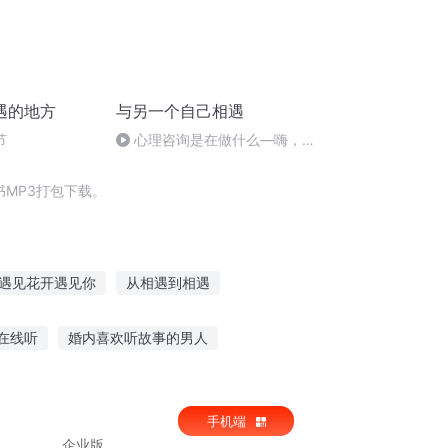
遇的地方
与另一个自己相遇
节
心理咨询是在做什么—嗨，好
久不见
MP3打包下载。
遇见花开遇见你
从相遇到相遇
遇重遇
我遇到你在他之后
他和她遇见
在线听
婚内喜欢听故事的男人
什么故事适合听的书
老人听的广播故事大全
手机端
企业版