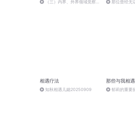
（三）内界、外界领域觉察练
那位曾经无
习
还在吗？
相遇疗法
那些与我相遇
知秋相遇儿媳20250909
郁莉的重要
听