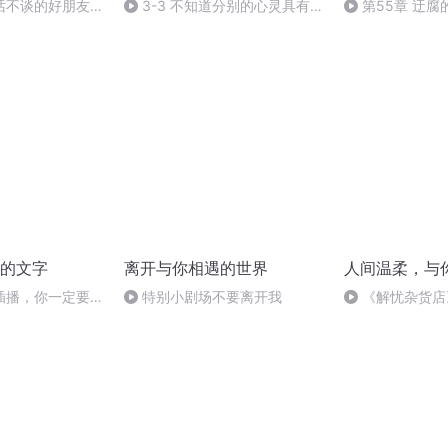
话不谈的好朋友，
3-3 不知道分别的心灵具有的
第55章 迂腐
品质
的文字
离开与你相遇的世界
人间温柔，与
插播，你一定要听
特别小剧场不要离开我
《解忧杂货店