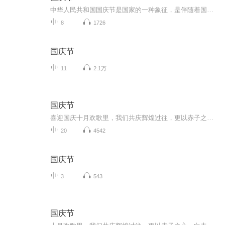
中华人民共和国国庆节是国家的一种象征，是伴随着国家的出现而出现的。让我们用诗歌朗诵歌颂祖国的繁荣富强，国泰民安。
8
1726
国庆节
11
2.1万
国庆节
喜迎国庆十月欢歌里，我们共庆辉煌过往，更以赤子之心，向未来书写滚烫的誓言——这盛世，值得我们以热爱相拥。
20
4542
国庆节
3
543
国庆节