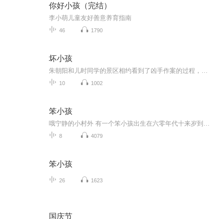
你好小孩（完结）
李小萌儿童友好善意养育指南
46
1790
坏小孩
朱朝阳和儿时同学的景区相约看到了凶手作案的过程，而引发的一系列后续情节，转而一张内存卡、一本日记、一段父亲的录音，层层揭开的线索背后，幼小的心灵受到极大的打击，每一步探寻都在逼近不为人知的真相，透露着人性的可怕！
10
1002
笨小孩
哦宁静的小村外 有一个笨小孩出生在六零年代十来岁到城市 不怕那太阳晒努力在柒零年代发现呀城市里 朋友们不用去灌溉花自然会开哦转眼间那么快 这一个笨小孩又到了八零年代三十岁到头来 不算好也不坏经过了玖零年代最无奈他自己 总是会慢人家一拍没有钱在...
8
4079
笨小孩
26
1623
国庆节