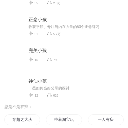
55
2.8万
正念小孩
收获平静、专注与内在力量的50个正念练习
51
5.7万
完美小孩
16
799
神仙小孩
一些如何当好父母的探讨
12
626
您是不是在找：
穿越之大庆帝国
带着淘宝玩穿越
一人有庆