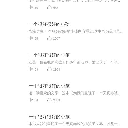
十月欢歌里，我们共庆辉煌过往，更以赤子之心，向未来书写滚烫的誓言——这盛世，值得我们以热爱相拥。
10
465
一个很好很好的小孩
书籍信息:一个很好很好的小孩内容重点:这本书为我们呈现了一个天真赤诚的小孩子世界，以及一个用爱、善良和真诚守护他们成长的大人。王悦薇分别从老师和母亲的视角，将学习、人际相处、心理关怀、情感启蒙、原生家庭等教育和成长问题，用48个真实而温暖的...
25
1007
一个很好很好的小孩
这是一位在教师岗位工作多年的老师，她记录了一个个不同性格和爱好的孩子。善良大度爱吃的萧萧、让老师“害怕”的学霸阿腾、因为骨头闭合早而自卑的行歌......我在读这本书的时候，多次感动的落泪，我不仅仅是被孩子的天真无邪、善良可爱而感动，还有王老...
39
1963
一个很好很好的小孩
读一读喜欢的文字。这本书为我们呈现了一个天真赤诚的小孩子世界，以及一个用爱、善良和真诚守护他们成长的大人。王悦薇分别从老师和母亲的视角，将学习、人际相处、情感启蒙、原生家庭等教育和成长问题，用48个真实而温暖的故事娓娓道来，给我们带来无限...
54
2808
一个很好很好的小孩
本书为我们呈现了一个天真赤诚的小孩子世界，以及一个用爱、善良和真诚守护他们成长的大人。从老师和母亲的视角，将学习、人际相处、情感启蒙、原生家庭等教育和成长问题，用48个真是而温暖的故事娓娓道来，给我们带来无限感动与反思。