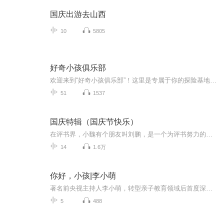
国庆出游去山西
10
5805
好奇小孩俱乐部
欢迎来到“好奇小孩俱乐部”！这里是专属于你的探险基地。每周，我们将带上“知识放大镜”，一起破解自然的谜题、追踪宇宙的信号、发掘身体的奥秘。快上车，和我们一起把问号拉直，让每个“为什么”都变成一声“哇塞”！
51
1537
国庆特辑（国庆节快乐）
在评书界，小魏有个朋友叫刘鹏，是一个为评书努力的小伙子。在2021年国庆期间，他想弄个特辑，便烦劳我给他录个爱国题材的评书小段儿。这种事情，不是特殊情况，小魏一般不会拒绝，也就给其录了一个《鲁迅踢鬼》，等他传完，我再传到我的专辑里。另外，小...
14
1.6万
你好，小孩|李小萌
著名前央视主持人李小萌，转型亲子教育领域后首度深情发声，以调查记者冷静观察的视角，来探讨困扰千万中国家庭的亲子教育问题，以当妈妈后温暖的女性视角，来为关爱孩子、解放妈妈、鼓励爸爸、社会共创的建设性教育提供建议，极具人文关爱和实践意义。 本...
5
488