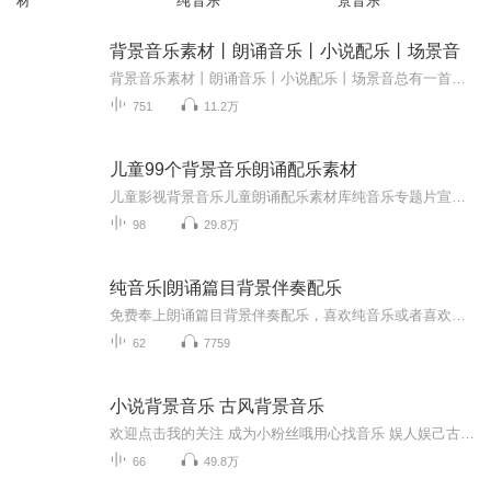
材
纯音乐
景音乐
背景音乐素材丨朗诵音乐丨小说配乐丨场景音
背景音乐素材丨朗诵音乐丨小说配乐丨场景音总有一首是你的私人订制BGM
751
11.2万
儿童99个背景音乐朗诵配乐素材
儿童影视背景音乐儿童朗诵配乐素材库纯音乐专题片宣传片年会音频音效制作
98
29.8万
纯音乐|朗诵篇目背景伴奏配乐
免费奉上朗诵篇目背景伴奏配乐，喜欢纯音乐或者喜欢朗诵的你自由选择，总有一款适合你。
62
7759
小说背景音乐 古风背景音乐
欢迎点击我的关注 成为小粉丝哦用心找音乐 娱人娱己古风小说背景音乐精选 亦可在阅小说时播放助兴 安静闲适 略带悲伤 曲调悠扬 会持续更新哦 也可留言与我 一起分享
66
49.8万