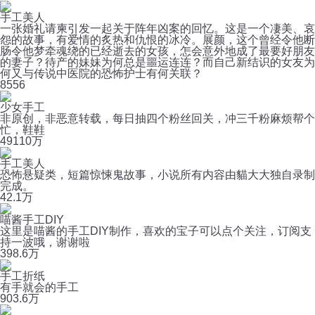
手工美人
一张婚礼请柬引发一起关于阵年凶案的回忆。这是一个凄美、哀
怨的故事，有爱情的炙热和仇恨的冰冷。展颜，这个曾经令他断
肠令他梦牵魂绕的已经逝去的女孩，怎会意外地成了最要好朋友
的妻子？待产的妹妹为何总是噩运连连？而自己新结识的女友为
何又与传说中医院的恐怖护士有何关联？
8
556
少女手工
非原创，非恶意转载，每日抽四个粉丝回关，冲三千粉麻烦帮个
忙，鞋鞋️️
49
110万
手工美人
恐怖悬疑类，短篇惊悚鬼故事，小说所有内容由貓大大独自录制
完成。
4
2.1万
喵酱手工DIY
这里是喵酱的手工DIY制作，喜欢的宝子可以点个关注，订阅支
持一波哦，谢谢啦
39
8.6万
手工折纸
有手就会的手工
90
3.6万