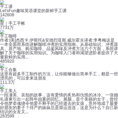
手工课
Let'sFun趣味英语课堂的新鲜手工课
14
2608
星｜手工手帐
77
31万
手工咖啡
作者:[美]杰西卡.伊斯托&安德烈亚斯.威尔霍夫译者:李粤梅这是
一本全面而系统讲解咖啡冲煮的实用指南。从基础知识、冲煮器
具、原产地、购买咖啡、品鉴风味及冲煮方法六个方面，系统讲
解了关于咖啡的实用知识。为咖啡入门者和渴望进阶者提供了大
量新鲜的实用...
48
5920
手工合集
这里有超多手工制作的方法，让你能够做出简单手工，都是一些
漂亮的，可以拿来送朋友
11
1.3万
手工美人
一段凄美、哀怨的故事，这有爱情的炙热和仇恨的冰冷。一张婚
礼请柬引出一起阵年凶案的回忆。展颜，是个美丽的女子，曾经
令他梦牵魂绕令他爱不释手的已经逝去的女孩，意外地成了最要
好朋友的妻子？待产的妹妹总是噩运连连，这是为什么？自己新
结识的女友又...
28
3599