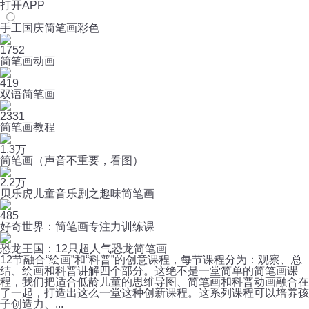
打开APP
手工国庆简笔画彩色
1752
简笔画动画
419
双语简笔画
2331
简笔画教程
1.3万
简笔画（声音不重要，看图）
2.2万
贝乐虎儿童音乐剧之趣味简笔画
485
好奇世界：简笔画专注力训练课
恐龙王国：12只超人气恐龙简笔画
12节融合“绘画”和“科普”的创意课程，每节课程分为：观察、总
结、绘画和科普讲解四个部分。这绝不是一堂简单的简笔画课
程，我们把适合低龄儿童的思维导图、简笔画和科普动画融合在
了一起，打造出这么一堂这种创新课程。这系列课程可以培养孩
子创造力、...