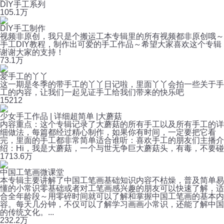
DIY手工系列
10
5.1万
DIY手工制作
视频非原创，我只是个搬运工本专辑里的所有视频都非原创哦～
手工DIY教程，制作出可爱的手工作品～希望大家喜欢这个专辑
谢谢大家的支持！
7
3.1万
爱手工的丫丫
这一期是冬季的带手工的丫丫日记啦，里面丫丫会拍一些关于手
工的内容，让我们一起见证手工给我们带来的快乐吧
15
212
少女手工作品 | 详细超简单 |大蘑菇
内容重点：这个专辑记录了大蘑菇的所有手工以及所有手工的详
细做法，每篇都经过精心制作，如果你有时间，一定要把它看
完，里面的手工都非常简单适合谁听：喜欢手工的朋友们主播介
绍：Hi，我是大蘑菇，一个与世无争巨大蘑菇头，有毒，不要碰
17
13.6万
中国工笔画微课堂
本专辑主要讲解了中国工笔画基础知识内容不枯燥，普及简单易
懂的小常识零基础或者对工笔画感兴趣的朋友可以快速了解，适
合全年龄段～用零碎时间就可以了解和掌握中国工笔画的基本内
容。每天几分钟，不仅可以了解学习画画小常识，还能了解中国
的传统文化。...
23
2.2万