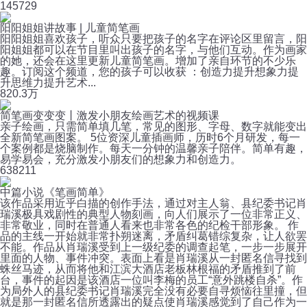
14
5729
阳阳姐姐讲故事 | 儿童简笔画
阳阳姐姐喜欢孩子，听众只要把孩子的名字在评论区里留言，阳
阳姐姐都可以在节目里叫出孩子的名字，与他们互动。作为画家
的她，还会在这里更新儿童简笔画。增加了亲自环节的不少乐
趣。订阅这个频道，您的孩子可以收获 ：创造力提升想象力提
升思维力提升艺术...
8
20.3万
简笔画变变变丨激发小朋友绘画艺术的视频课
亲子绘画，只需简单填几笔，常见的图形、字母、数字就能变出
全新简笔画图案。 5位资深儿童插画师，历时6个月研发，每一
个案例都是烧脑制作。每天一分钟的温馨亲子陪伴。简单有趣，
易学易会，充分激发小朋友们的想象力和创造力。
63
8211
中篇小说《笔画简单》
该作品采用近乎白描的创作手法，通过对主人翁、县纪委书记肖
瑞溪极具戏剧性的典型人物刻画，向人们展示了一位非常正义、
非常敬业，同时在普通人看来也非常各色的纪检干部形象。 作
品的主线一开始就非常扑朔迷离，矛盾纠葛错综复杂，让人欲罢
不能。作品从肖瑞溪受到上一级纪委的调查起笔，一步一步展开
里面的人物、事件冲突。表面上看是肖瑞溪从一封匿名信寻找到
蛛丝马迹，从而将他和江滨大酒店老板林根福的矛盾推到了前
台，事件的起因是该酒店一位叫李梅的员工“意外跳楼自杀”。作
为局外人的县纪委书记肖瑞溪完全没有必要自寻烦恼往里撞，但
就是那一封匿名信所透露出的疑点使肖瑞溪感觉到了自己作为一