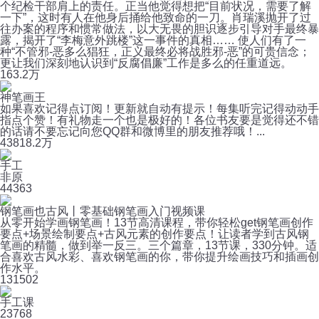
个纪检干部肩上的责任。正当他觉得想把“目前状况，需要了解
一下”，这时有人在他身后捅给他致命的一刀。肖瑞溪抛开了过
往办案的程序和惯常做法，以大无畏的胆识逐步引导对手最终暴
露，揭开了“李梅意外跳楼”这一事件的真相…… 使人们有了一
种“不管邪-恶多么猖狂，正义最终必将战胜邪-恶”的可贵信念；
更让我们深刻地认识到“反腐倡廉”工作是多么的任重道远。
16
3.2万
神笔画王
如果喜欢记得点订阅！更新就自动有提示！每集听完记得动动手
指点个赞！有礼物走一个也是极好的！各位书友要是觉得还不错
的话请不要忘记向您QQ群和微博里的朋友推荐哦！...
438
18.2万
手工
非原
4
4363
钢笔画也古风丨零基础钢笔画入门视频课
从零开始学画钢笔画！13节高清课程，带你轻松get钢笔画创作
要点+场景绘制要点+古风元素的创作要点！让读者学到古风钢
笔画的精髓，做到举一反三。三个篇章，13节课，330分钟。适
合喜欢古风水彩、喜欢钢笔画的你，带你提升绘画技巧和插画创
作水平。
13
1502
手工课
23
768