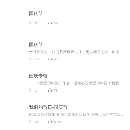
国庆节
3
543
国庆节
十月欢歌里，我们共庆辉煌过往，更以赤子之心，向未来书写滚烫的誓言——这盛世，值得我们以热爱相拥。
10
465
国庆专辑
《我爱你中国》作者：凝嫣心语我爱你中国！我爱你春天蓬勃的秧苗；我爱你秋日金黄的硕果。我爱你中国！我爱你青松气质，我爱你红梅品格！我爱你家乡的甜蔗好像乳汁滋润着我的心窝。我爱你中国，我要把最美的歌儿献给你，我的母亲我的祖国。我爱你中国，我爱...
1
78
我们的节日-国庆节
南京出版传媒集团·南京出版社出版的图书《我们的节日》通过对中国节日文化和节日意义进行深度的挖掘，面向青少年群体构建独具特色的栏目内容，以此丰富春节、元宵节、清明节、端午节、七夕节、中秋节、重阳节等传统节日；六一节、教师节、国庆节等新兴节日的文化内涵和表现形式。促进青少年形成新的节日习俗，提升节日仪式感、认同感。音频作品由金陵朗读者联盟志愿者朗诵，南京音像出版社、金陵图书馆联合制作。
35
8076