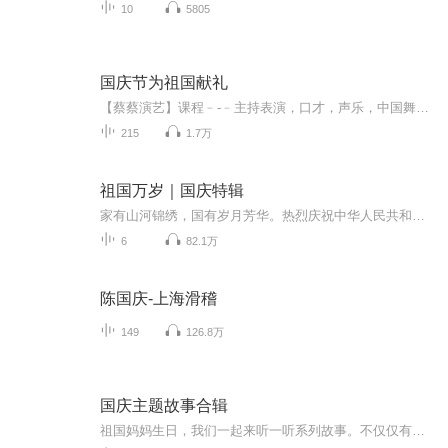
10
5805
国庆节为祖国献礼
【蔡蔡演艺】课程﹣-﹣主持表演，口才，声乐，中国舞，民族舞。独特的小舞台，专业的录音棚，每一位同学都能成为优秀的小明星。独特的教学模式，轻松上课，快乐学习！知名主持人，舞蹈家，高级教师任职授课！江南总校：河沟街42号三楼 18545856430江北分校...
215
1.7万
祖国万岁｜国庆特辑
家有山河锦绣，国有岁月芳华。热烈庆祝中华人民共和国成立73周年！
6
82.1万
陈国庆-上海滑稽
149
126.8万
国庆主题故事合辑
祖国妈妈生日，我们一起来听一听系列故事。不仅仅有《我的祖国》，还有红军故事，也有关于战争的故事，让大家体会到和平年代的不易。