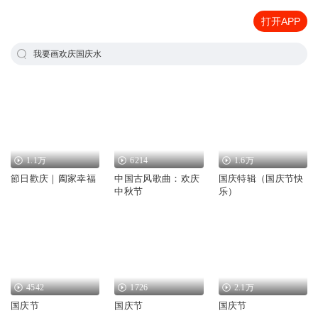
打开APP
我要画欢庆国庆水
1.1万
6214
1.6万
節日歡庆｜阖家幸福
中国古风歌曲：欢庆
国庆特辑（国庆节快
中秋节
乐）
4542
1726
2.1万
国庆节
国庆节
国庆节