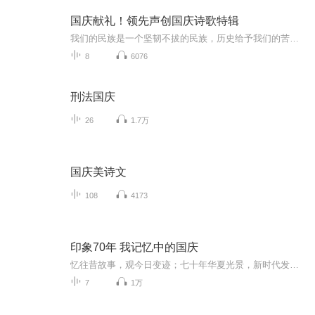
国庆献礼！领先声创国庆诗歌特辑
我们的民族是一个坚韧不拔的民族，历史给予我们的苦难都变成了闪着金光的勋章！我们的国家是一个龙腾虎跃的国家，那条巨龙正以不可阻挡之势崛起于神奇的东方！------------------------------------------------值此祖国70周年华诞之际，领先声创以诗歌向祖国献礼！用我们的声音、用我们的热血、用我们的灵魂诵读经典爱国篇章，歌颂我们的祖国！永远繁荣富强！
8
6076
刑法国庆
26
1.7万
国庆美诗文
108
4173
印象70年 我记忆中的国庆
忆往昔故事，观今日变迹；七十年华夏光景，新时代发展变迁。用声音走过时间的长河，以温度感受记忆中的故事。
7
1万