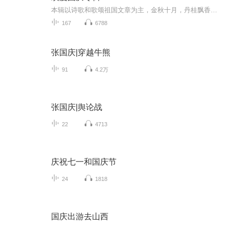
本辑以诗歌和歌颂祖国文章为主，金秋十月，丹桂飘香，在这个充满丰收喜悦的季节里，我们满怀激动和自豪，迎来了中华人民共和国76周年华诞。这不仅是一个庄重的纪念日，更是全体中华儿女共同欢庆的盛大的节日，承载着深厚的民族情感和历史意义.
167
6788
张国庆|穿越牛熊
91
4.2万
张国庆|舆论战
22
4713
庆祝七一和国庆节
24
1818
国庆出游去山西