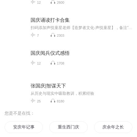
12
2600
国庆诵读打卡合集
扫码添加声悦童星老师【造梦者文化-声悦童星】，备注“诵读打卡”报名，已添加好友的，直接发送“诵读打卡”报名，报名成功后进入社群。
7
2303
国庆阅兵仪式感悟
12
1708
张国庆|智谋天下
从历史与现实中吸取教训，积累经验
25
8180
您是不是在找：
安庆年记事
重生西门庆
庆余年之长歌行