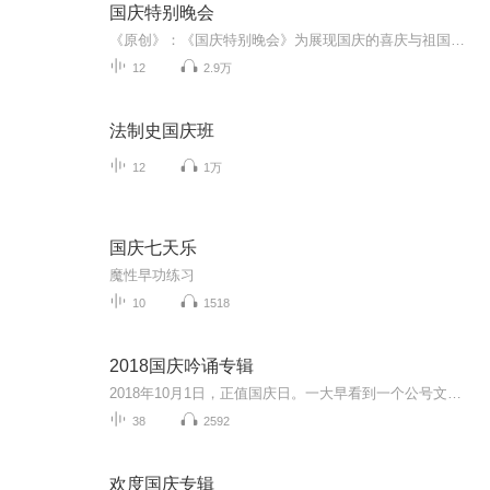
国庆特别晚会
《原创》：《国庆特别晚会》为展现国庆的喜庆与祖国的深情我将以具体的场景切入从清晨升旗的庄严到街头巷尾的欢庆到历史与当下的交融，用优美的笔触传递对祖国的热爱与自豪！用诗歌和情感美文形式，歌颂祖国的繁荣富强，祝人民幸福安康！
12
2.9万
法制史国庆班
12
1万
国庆七天乐
魔性早功练习
10
1518
2018国庆吟诵专辑
2018年10月1日，正值国庆日。一大早看到一个公号文章，正是文天祥的《己卯十月一日至燕越五日罹狴犴有感而赋》。当然，彼十一非当今的十一。不过数字的巧合还是让人感触，今天拿来读一读，体味一番历史英杰的民族情怀，恰也当时。 根据诗题来看，这组诗是写于十月一日至十月五日之间，是文天祥被俘之后所作，这些诗作不仅有凛凛正气，更也能看的到他百端交集的复杂情感。另一首于右任先生的《望大陆》，微信公号有称《望乡》，一句“山之上国之殇”荡气回肠，一并兴起拿来读了一读。仓促间多有瑕疵...
38
2592
欢度国庆专辑