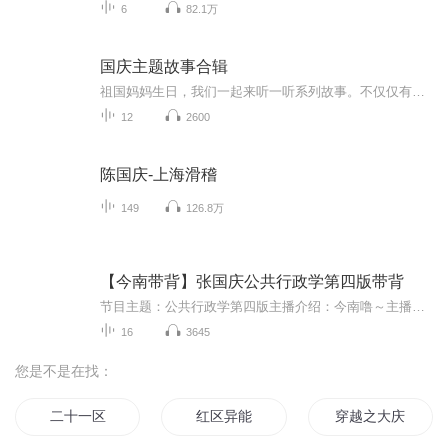
6
82.1万
国庆主题故事合辑
祖国妈妈生日，我们一起来听一听系列故事。不仅仅有《我的祖国》，还有红军故事，也有关于战争的故事，让大家体会到和平年代的不易。
12
2600
陈国庆-上海滑稽
149
126.8万
【今南带背】张国庆公共行政学第四版带背
节目主题：公共行政学第四版主播介绍：今南噜～主播寄语：游啊游，会上岸更新频率：每日一更
16
3645
您是不是在找：
二十一区
红区异能
穿越之大庆帝国