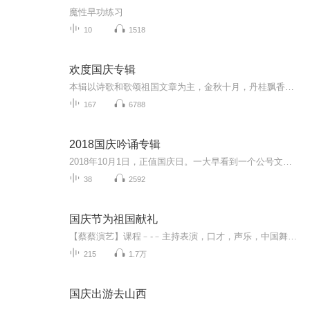
魔性早功练习
10
1518
欢度国庆专辑
本辑以诗歌和歌颂祖国文章为主，金秋十月，丹桂飘香，在这个充满丰收喜悦的季节里，我们满怀激动和自豪，迎来了中华人民共和国76周年华诞。这不仅是一个庄重的纪念日，更是全体中华儿女共同欢庆的盛大的节日，承载着深厚的民族情感和历史意义.
167
6788
2018国庆吟诵专辑
2018年10月1日，正值国庆日。一大早看到一个公号文章，正是文天祥的《己卯十月一日至燕越五日罹狴犴有感而赋》。当然，彼十一非当今的十一。不过数字的巧合还是让人感触，今天拿来读一读，体味一番历史英杰的民族情怀，恰也当时。 根据诗题来看，这组诗是写于十月一日至十月五日之间，是文天祥被俘之后所作，这些诗作不仅有凛凛正气，更也能看的到他百端交集的复杂情感。另一首于右任先生的《望大陆》，微信公号有称《望乡》，一句“山之上国之殇”荡气回肠，一并兴起拿来读了一读。仓促间多有瑕疵...
38
2592
国庆节为祖国献礼
【蔡蔡演艺】课程﹣-﹣主持表演，口才，声乐，中国舞，民族舞。独特的小舞台，专业的录音棚，每一位同学都能成为优秀的小明星。独特的教学模式，轻松上课，快乐学习！知名主持人，舞蹈家，高级教师任职授课！江南总校：河沟街42号三楼 18545856430江北分校...
215
1.7万
国庆出游去山西