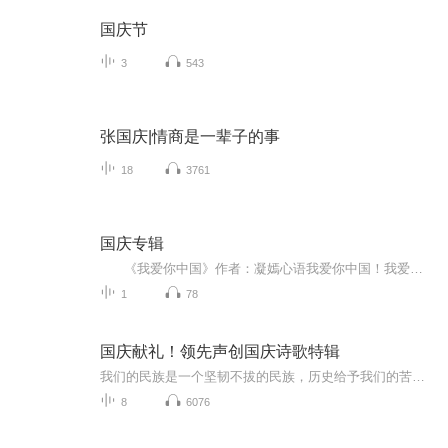
国庆节
3
543
张国庆|情商是一辈子的事
18
3761
国庆专辑
《我爱你中国》作者：凝嫣心语我爱你中国！我爱你春天蓬勃的秧苗；我爱你秋日金黄的硕果。我爱你中国！我爱你青松气质，我爱你红梅品格！我爱你家乡的甜蔗好像乳汁滋润着我的心窝。我爱你中国，我要把最美的歌儿献给你，我的母亲我的祖国。我爱你中国，我爱...
1
78
国庆献礼！领先声创国庆诗歌特辑
我们的民族是一个坚韧不拔的民族，历史给予我们的苦难都变成了闪着金光的勋章！我们的国家是一个龙腾虎跃的国家，那条巨龙正以不可阻挡之势崛起于神奇的东方！------------------------------------------------值此祖国70周年华诞之际，领先声创以诗歌向祖国献礼！用我们的声音、用我们的热血、用我们的灵魂诵读经典爱国篇章，歌颂我们的祖国！永远繁荣富强！
8
6076