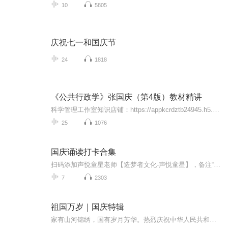
10
5805
庆祝七一和国庆节
24
1818
《公共行政学》张国庆（第4版）教材精讲
科学管理工作室知识店铺：https://appkcrdztb24945.h5.xiaoeknow.com本课程完全按照《公共行政学》张国庆（第4版）教程的原书内容，挑选历年高频考点逐一讲解，并结合考情分析答题技巧与注意事项，提供管理学考研的干货信息，打开教材直接跟着听就可以。课...
25
1076
国庆诵读打卡合集
扫码添加声悦童星老师【造梦者文化-声悦童星】，备注“诵读打卡”报名，已添加好友的，直接发送“诵读打卡”报名，报名成功后进入社群。
7
2303
祖国万岁｜国庆特辑
家有山河锦绣，国有岁月芳华。热烈庆祝中华人民共和国成立73周年！