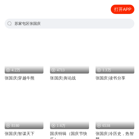
打开APP
苏家屯区张国庆
4.2万
4713
1.3万
张国庆|穿越牛熊
张国庆|舆论战
张国庆|读书分享
8180
1.6万
6538
张国庆|智谋天下
国庆特辑（国庆节快
张国庆|冷历史，热智