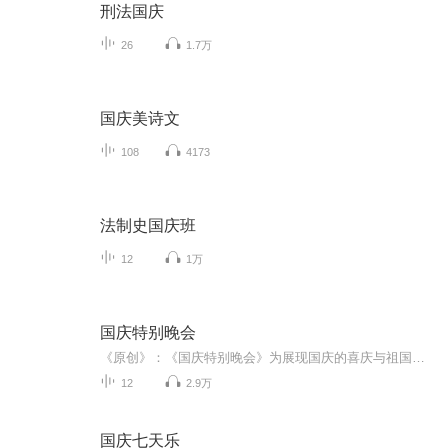
刑法国庆
26
1.7万
国庆美诗文
108
4173
法制史国庆班
12
1万
国庆特别晚会
《原创》：《国庆特别晚会》为展现国庆的喜庆与祖国的深情我将以具体的场景切入从清晨升旗的庄严到街头巷尾的欢庆到历史与当下的交融，用优美的笔触传递对祖国的热爱与自豪！用诗歌和情感美文形式，歌颂祖国的繁荣富强，祝人民幸福安康！
12
2.9万
国庆七天乐