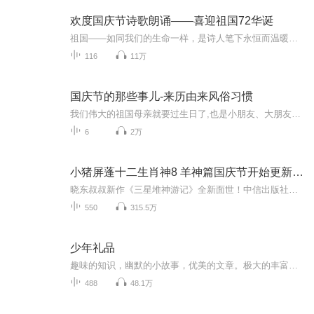
欢度国庆节诗歌朗诵——喜迎祖国72华诞
祖国——如同我们的生命一样，是诗人笔下永恒而温暖的主题。在祖国72周年华诞来临之际，特创建这个诗歌朗诵专辑，诵读经典爱国篇章，和大家一起歌颂祖国，向国庆的献礼！祝愿伟大的祖国繁荣富强，祝愿大家国庆节快乐，度过平安快乐的黄金周假期！
116
11万
国庆节的那些事儿-来历由来风俗习惯
我们伟大的祖国母亲就要过生日了,也是小朋友、大朋友们最喜欢的“国庆小长假”或说“黄金周”还有说”国庆7天乐”的，说法真是不一而足。那么“国庆节”是怎么来的？自古以来国庆节怎么庆贺？新中国国庆节的来历，以及新中国国庆节的庆贺方式又有哪些呢？ ...
6
2万
小猪屏蓬十二生肖神8 羊神篇国庆节开始更新啦！
晓东叔叔新作《三星堆神游记》全新面世！中信出版社出版！京东当当淘宝均有售！点蓝色字收听——《小猪屏蓬爆笑日记2024》《小猪屏蓬爆笑日记2》《小猪屏蓬爆笑日记1》让你笑得喘不上气！《我进故宫当富翁——小猪屏蓬故宫财商笔记》教你成为大富翁！《小...
550
315.5万
少年礼品
趣味的知识，幽默的小故事，优美的文章。极大的丰富少年朋友们的课外生活，让我们一起在“玩”中学习。
488
48.1万