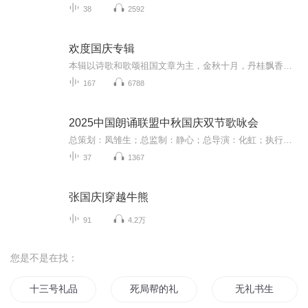
38
2592
欢度国庆专辑
本辑以诗歌和歌颂祖国文章为主，金秋十月，丹桂飘香，在这个充满丰收喜悦的季节里，我们满怀激动和自豪，迎来了中华人民共和国76周年华诞。这不仅是一个庄重的纪念日，更是全体中华儿女共同欢庆的盛大的节日，承载着深厚的民族情感和历史意义.
167
6788
2025中国朗诵联盟中秋国庆双节歌咏会
总策划：凤雏生；总监制：静心；总导演：化虹；执行总监：莺子；执行导演：橙夏；主持人：静心、化虹、橙夏
37
1367
张国庆|穿越牛熊
91
4.2万
您是不是在找：
十三号礼品店
死局帮的礼节
无礼书生