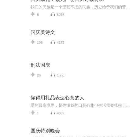
我们的民族是一个坚韧不拔的民族，历史给予我们的苦难都变成了闪着金光的勋章！我们的国家是一个龙腾虎跃的国家，那条巨龙正以不可阻挡之势崛起于神奇的东方！------------------------------------------------值此祖国70周年华诞之际，领先声创以诗歌向祖国献礼！用我们的声音、用我们的热血、用我们的灵魂诵读经典爱国篇章，歌颂我们的祖国！永远繁荣富强！
8
6076
国庆美诗文
108
4173
刑法国庆
26
1.7万
懂得用礼品表达心意的人
爱的最高境界，是你懂我的口是心非但生活需要扎根于凡尘，要过小日子，所以要学会接受生活中的不完美，在无伤原则的基础上，其实懂你就是接受任何生活中的馈赠，开心也好，失落也罢，善意的面对，不一定懂你，但是我理解你，懂你的最高境界就是不指责你。一个能够理解你，不指责的人出现了本身就是最好的礼物了。
1
4862
国庆特别晚会