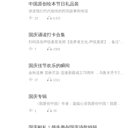
中国原创绘本节日礼品装
讲述我们代代相传的民间故事和传说
22
5.6万
国庆诵读打卡合集
扫码添加声悦童星老师【造梦者文化-声悦童星】，备注“诵读打卡”报名，已添加好友的，直接发送“诵读打卡”报名，报名成功后进入社群。
7
2303
国庆佳节欢乐的瞬间
金秋送爽 层林尽染 适逢新疆成立70周年 ，乌鲁木齐于2025年9月23日迎来党中央和习大大带领的慰问团。新疆各族群众欢欣鼓舞，热烈欢迎。
27
1311
国庆专辑
《我爱你中国》作者：凝嫣心语我爱你中国！我爱你春天蓬勃的秧苗；我爱你秋日金黄的硕果。我爱你中国！我爱你青松气质，我爱你红梅品格！我爱你家乡的甜蔗好像乳汁滋润着我的心窝。我爱你中国，我要把最美的歌儿献给你，我的母亲我的祖国。我爱你中国，我爱...
1
78
国庆献礼！领先声创国庆诗歌特辑