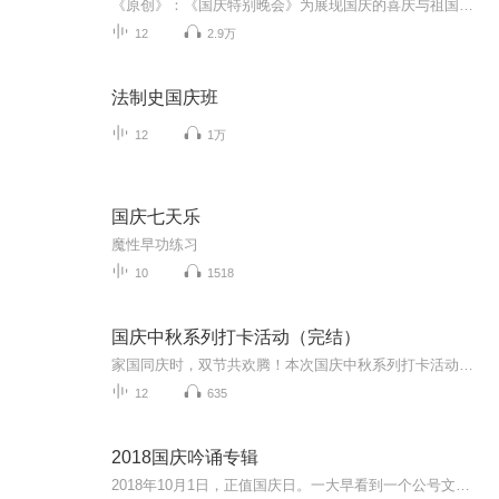
《原创》：《国庆特别晚会》为展现国庆的喜庆与祖国的深情我将以具体的场景切入从清晨升旗的庄严到街头巷尾的欢庆到历史与当下的交融，用优美的笔触传递对祖国的热爱与自豪！用诗歌和情感美文形式，歌颂祖国的繁荣富强，祝人民幸福安康！
12
2.9万
法制史国庆班
12
1万
国庆七天乐
魔性早功练习
10
1518
国庆中秋系列打卡活动（完结）
家国同庆时，双节共欢腾！本次国庆中秋系列打卡活动，邀你每日解锁多元演播精彩：以诗歌为笔，歌颂祖国山河壮阔与时代华章；清晨用温暖早安问候开启元气一天，深夜以温柔晚安声语卸下疲惫；更有风趣幽默的单口相声逗趣生活，经典耐品的评书细说古今故事。...
12
635
2018国庆吟诵专辑
2018年10月1日，正值国庆日。一大早看到一个公号文章，正是文天祥的《己卯十月一日至燕越五日罹狴犴有感而赋》。当然，彼十一非当今的十一。不过数字的巧合还是让人感触，今天拿来读一读，体味一番历史英杰的民族情怀，恰也当时。 根据诗题来看，这组诗是写于十月一日至十月五日之间，是文天祥被俘之后所作，这些诗作不仅有凛凛正气，更也能看的到他百端交集的复杂情感。另一首于右任先生的《望大陆》，微信公号有称《望乡》，一句“山之上国之殇”荡气回肠，一并兴起拿来读了一读。仓促间多有瑕疵...