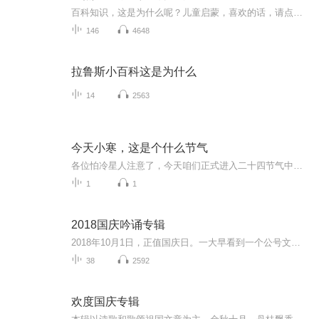
百科知识，这是为什么呢？儿童启蒙，喜欢的话，请点赞订阅加关注哦，关注主播不迷路。
146
4648
拉鲁斯小百科这是为什么
14
2563
今天小寒，这是个什么节气
各位怕冷星人注意了，今天咱们正式进入二十四节气中的"冰柜层级"——小寒。别看它名字带个"小"字，这货可是气象界著名的"诈骗犯"，实际寒冷程度经常碾压大寒节气，堪称节气界的"扮猪吃老虎"高手。第一章节：寒潮BOSS刷新提示小寒时节冷空气就像双十一的优...
1
1
2018国庆吟诵专辑
2018年10月1日，正值国庆日。一大早看到一个公号文章，正是文天祥的《己卯十月一日至燕越五日罹狴犴有感而赋》。当然，彼十一非当今的十一。不过数字的巧合还是让人感触，今天拿来读一读，体味一番历史英杰的民族情怀，恰也当时。 根据诗题来看，这组诗是写于十月一日至十月五日之间，是文天祥被俘之后所作，这些诗作不仅有凛凛正气，更也能看的到他百端交集的复杂情感。另一首于右任先生的《望大陆》，微信公号有称《望乡》，一句“山之上国之殇”荡气回肠，一并兴起拿来读了一读。仓促间多有瑕疵...
38
2592
欢度国庆专辑