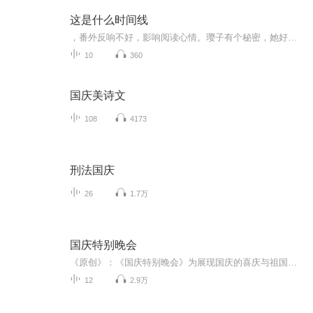
这是什么时间线
，番外反响不好，影响阅读心情。璎子有个秘密，她好像不是人，死了以后埋进土里养养，几年后又是一条好汉，只是可能会缩水，偶尔还缩的比较严重。帽子架：这就是你一死多年，突然变成小姑娘的理由？前期十六岁美人姐姐负责赚钱养家，八岁的中也负责好好学...
10
360
国庆美诗文
108
4173
刑法国庆
26
1.7万
国庆特别晚会
《原创》：《国庆特别晚会》为展现国庆的喜庆与祖国的深情我将以具体的场景切入从清晨升旗的庄严到街头巷尾的欢庆到历史与当下的交融，用优美的笔触传递对祖国的热爱与自豪！用诗歌和情感美文形式，歌颂祖国的繁荣富强，祝人民幸福安康！
12
2.9万