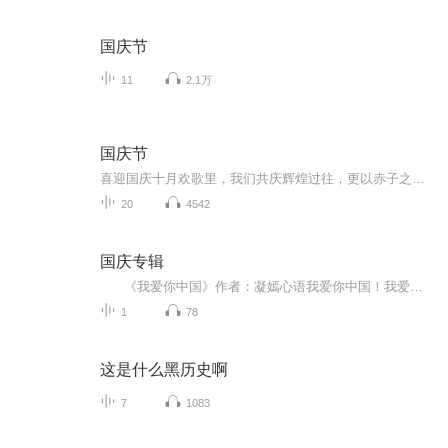
国庆节
11
2.1万
国庆节
喜迎国庆十月欢歌里，我们共庆辉煌过往，更以赤子之心，向未来书写滚烫的誓言——这盛世，值得我们以热爱相拥。
20
4542
国庆专辑
《我爱你中国》作者：凝嫣心语我爱你中国！我爱你春天蓬勃的秧苗；我爱你秋日金黄的硕果。我爱你中国！我爱你青松气质，我爱你红梅品格！我爱你家乡的甜蔗好像乳汁滋润着我的心窝。我爱你中国，我要把最美的歌儿献给你，我的母亲我的祖国。我爱你中国，我爱...
1
78
这是什么黑历史啊
7
1083