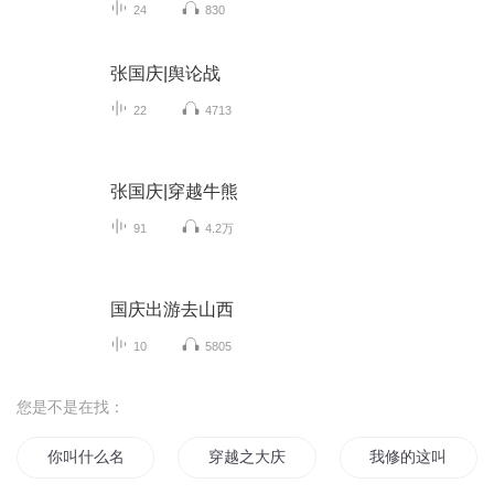
24
830
张国庆|舆论战
22
4713
张国庆|穿越牛熊
91
4.2万
国庆出游去山西
10
5805
您是不是在找：
你叫什么名
穿越之大庆帝国
我修的这叫什么仙