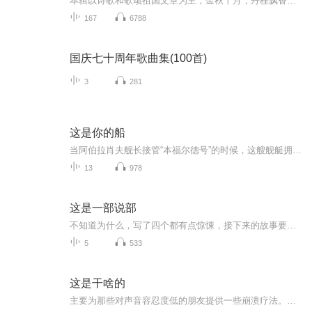
本辑以诗歌和歌颂祖国文章为主，金秋十月，丹桂飘香，在这个充满丰收喜悦的季节里，我们满怀激动和自豪，迎来了中华人民共和国76周年华诞。这不仅是一个庄重的纪念日，更是全体中华儿女共同欢庆的盛大的节日，承载着深厚的民族情感和历史意义.
167
6788
国庆七十周年歌曲集(100首)
3
281
这是你的船
当阿伯拉肖夫舰长接管“本福尔德号”的时候，这艘舰艇拥有当时美国海军最先进的装备，但其管理水平和作业效率都很差，士气低靡，很多士兵希望可以提前退役。然而，经过两年的努力，阿伯拉肖夫舰长为美国海军打造了一支最具集体凝聚力、绩效最优的团队:从这...
13
978
这是一部说部
不知道为什么，写了四个都有点惊悚，接下来的故事要走甜美路线了！
5
533
这是干啥的
主要为那些对声音容忍度低的朋友提供一些崩溃疗法。正常人不要听。如果想加群，或者有任何建议啥的，都可以呼叫这位小助手vx：zheshiganshadefm。其实根本没有助手，小号而已，没钱雇人谢谢。