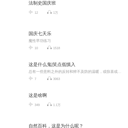
法制史国庆班
12
1万
国庆七天乐
魔性早功练习
10
1518
这是什么鬼|笑点低慎入
总有一些意料之外的反转和猝不及防的温暖，或惊喜或惊吓，让人哭笑不得，也让我们的生活充满欢乐。学习烦恼多，工作压力大，不妨听个笑话压压惊吧！每周三，集内涵和沙雕于一身的主播小外，带你解锁新的快乐。...
7
3063
这是啥啊
349
1.1万
自然百科，这是为什么呢？