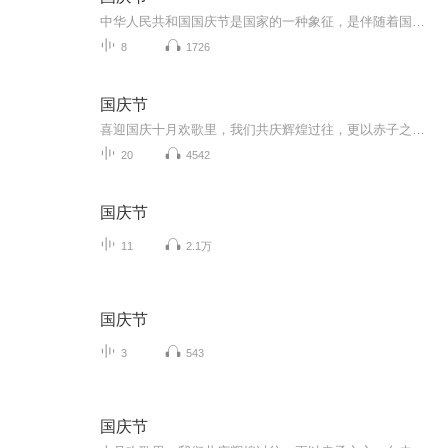
中华人民共和国国庆节是国家的一种象征，是伴随着国家的出现而出现的。让我们用诗歌朗诵歌颂祖国的繁荣富强，国泰民安。
8
1726
国庆节
喜迎国庆十月欢歌里，我们共庆辉煌过往，更以赤子之心，向未来书写滚烫的誓言——这盛世，值得我们以热爱相拥。
20
4542
国庆节
11
2.1万
国庆节
3
543
国庆节