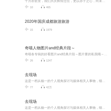
十月欢歌里，我们共庆辉煌过往，更以赤子之心，向未来书写滚烫的誓言——这盛世，值得我们以热爱相拥。
10
465
2020年国庆成都旅游旅游
15
1979
奇喵人物图片and经典片段～
奇喵各专辑的好看图片and经典片段～图片要的私我哦～我发泥～（要关注+专辑好评噢）
26
1247
去现场
这是一档从杨一的个人视角探讨与媒体相关人事物，细数媒体行业变化的播客。我们好奇媒体如何形塑这个世界，又如何将精彩纷呈的世界带进我们的生活。我们所「去」的「现场」不仅仅是新闻「现场」，「去现场」是一种态度，冀望我们用自己的双脚丈量世界，用...
77
42万
去现场
这是一档从杨一的个人视角探讨与媒体相关人事物，细数媒体行业变化的播客。我好奇媒体如何形塑这个世界，又如何将精彩纷呈的世界带进我们的生活。我们所「去」的「现场」不仅仅是新闻「现场」，「去现场」是一种态度，冀望我们用自己的双脚丈量世界，用自...