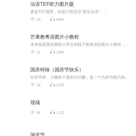
法语TEF听力图片题
更多TEF题库，欢迎订阅关注“遇见法语”。...
24
8344
芒果教粤语图片小教程
本专辑是我在网络小平台和线下教粤语的图片小教程，做成图片是方便传播保存下来哦！这些教程涉及生活各方面，而且是基础加地道口语都有，非常实用，建议保存！
22
1599
国庆特辑（国庆节快乐）
在评书界，小魏有个朋友叫刘鹏，是一个为评书努力的小伙子。在2021年国庆期间，他想弄个特辑，便烦劳我给他录个爱国题材的评书小段儿。这种事情，不是特殊情况，小魏一般不会拒绝，也就给其录了一个《鲁迅踢鬼》，等他传完，我再传到我的专辑里。另外，小...
14
1.6万
现场
55
1.1万
国庆节