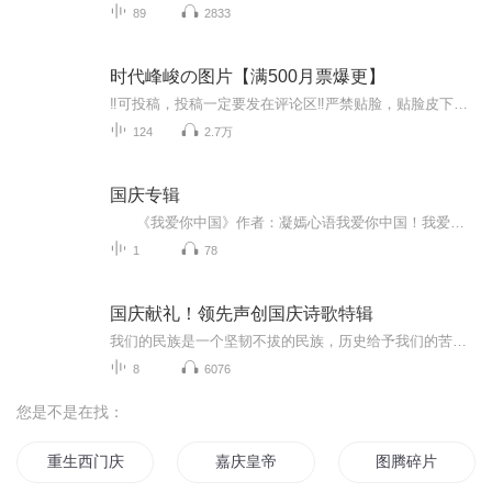
89
2833
时代峰峻の图片【满500月票爆更】
‼️可投稿，投稿一定要发在评论区‼️严禁贴脸，贴脸皮下塌/BE多次贴脸永久拉黑会在评论区里发一些视频中的图片，想要视频里的图片看评论区已经下楼的只有投稿才会发，不投稿不发可单人，可CP（可跨代），可多人，可团体●TFBOYS王俊凯、王源、易烊千玺（...
124
2.7万
国庆专辑
《我爱你中国》作者：凝嫣心语我爱你中国！我爱你春天蓬勃的秧苗；我爱你秋日金黄的硕果。我爱你中国！我爱你青松气质，我爱你红梅品格！我爱你家乡的甜蔗好像乳汁滋润着我的心窝。我爱你中国，我要把最美的歌儿献给你，我的母亲我的祖国。我爱你中国，我爱...
1
78
国庆献礼！领先声创国庆诗歌特辑
我们的民族是一个坚韧不拔的民族，历史给予我们的苦难都变成了闪着金光的勋章！我们的国家是一个龙腾虎跃的国家，那条巨龙正以不可阻挡之势崛起于神奇的东方！------------------------------------------------值此祖国70周年华诞之际，领先声创以诗歌向祖国献礼！用我们的声音、用我们的热血、用我们的灵魂诵读经典爱国篇章，歌颂我们的祖国！永远繁荣富强！
8
6076
您是不是在找：
重生西门庆
嘉庆皇帝
图腾碎片