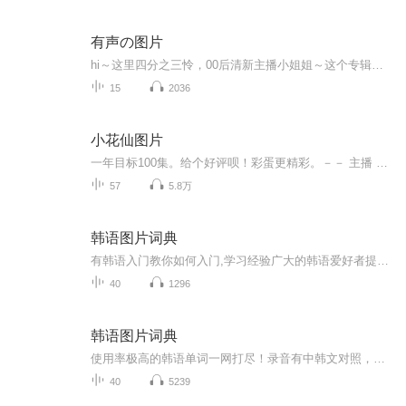
有声の图片
hi～这里四分之三怜，00后清新主播小姐姐～这个专辑是由四分之三怜与微笑小熊工作室合作出版，由于都是千怜的工作室，所以质量保障十分，如果您恶意差评，说明您眼睛要么是x了，要么就是您道德有问题～好啦，也当作是千怜500粉丝的福利专辑叭别对我说我喜欢你你廉价的喜欢抵不上夏天的一根雪糕
15
2036
小花仙图片
一年目标100集。给个好评呗！彩蛋更精彩。－－ 主播 贝瑞吖也叫逆光小爱
57
5.8万
韩语图片词典
有韩语入门教你如何入门,学习经验广大的韩语爱好者提供自己学习的心得体会;韩语词汇包含各类词汇满足你各个方面的需求;韩语阅读:韩国古今各种书籍、童话、谚语等的阅读;韩语...
40
1296
韩语图片词典
使用率极高的韩语单词一网打尽！录音有中韩文对照，方便同学们在路上收听磨耳朵！更多韩语学习的内容，欢迎关注订阅“韩语助手FM” ：）
40
5239