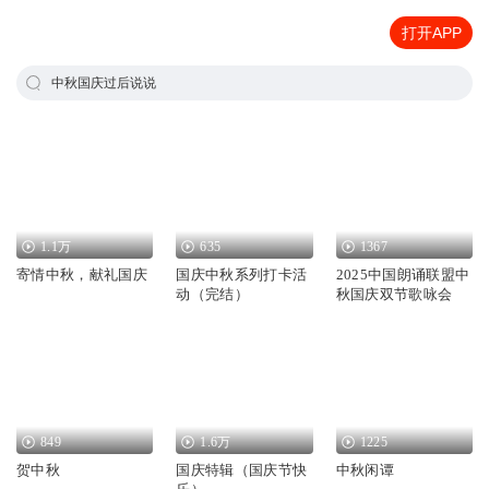
打开APP
中秋国庆过后说说
1.1万
635
1367
寄情中秋，献礼国庆
国庆中秋系列打卡活
2025中国朗诵联盟中
动（完结）
秋国庆双节歌咏会
849
1.6万
1225
贺中秋
国庆特辑（国庆节快
中秋闲谭