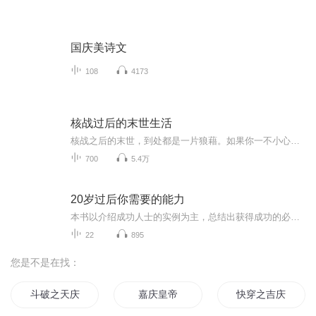
国庆美诗文
108
4173
核战过后的末世生活
核战之后的末世，到处都是一片狼藉。如果你一不小心活了下来，那么接下来你将不得不面对饥饿与疾病的恐惧，一到夜晚就会发狂的丧尸，还有那些因辐射而变得奇形怪状的异种!..然而对江晨来说，这里却是天堂。遍地都是无所属的豪宅，遍地都是遗弃的豪车，还有...
700
5.4万
20岁过后你需要的能力
本书以介绍成功人士的实例为主，总结出获得成功的必备品质，为20多岁的青年们指引道路。
22
895
您是不是在找：
斗破之天庆焰火
嘉庆皇帝
快穿之吉庆有余