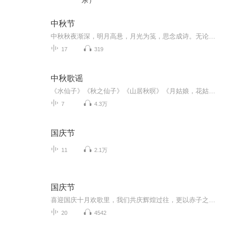
乐）
中秋节
中秋秋夜渐深，明月高悬，月光为笺，思念成诗。无论天涯咫尺，此刻共沐清辉，团圆与守望，都化作心底最暖的灯火。
17
319
中秋歌谣
《水仙子》《秋之仙子》《山居秋暝》《月姑娘，花姑娘》《月儿圆圆》《秋风吹吹》
7
4.3万
国庆节
11
2.1万
国庆节
喜迎国庆十月欢歌里，我们共庆辉煌过往，更以赤子之心，向未来书写滚烫的誓言——这盛世，值得我们以热爱相拥。
20
4542