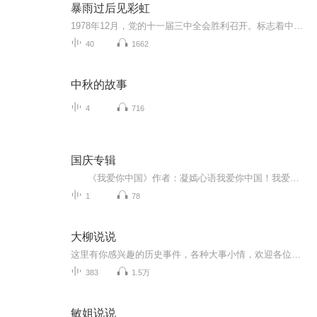
暴雨过后见彩虹
1978年12月，党的十一届三中全会胜利召开。标志着中国进入新时代。唐为民正是在新时代开始的时候被平反出狱，重回社会。时隔不久，命运使他登上一所大学党委书记的高位。这所大学是个被国家教委亮了黄牌儿的烂摊子。面对困难，唐为民迎着风浪前行。凭着自...
40
1662
中秋的故事
4
716
国庆专辑
《我爱你中国》作者：凝嫣心语我爱你中国！我爱你春天蓬勃的秧苗；我爱你秋日金黄的硕果。我爱你中国！我爱你青松气质，我爱你红梅品格！我爱你家乡的甜蔗好像乳汁滋润着我的心窝。我爱你中国，我要把最美的歌儿献给你，我的母亲我的祖国。我爱你中国，我爱...
1
78
大柳说说
这里有你感兴趣的历史事件，各种大事小情，欢迎各位听友的关注，每周三小柳在喜马拉雅等你！
383
1.5万
敏姐说说