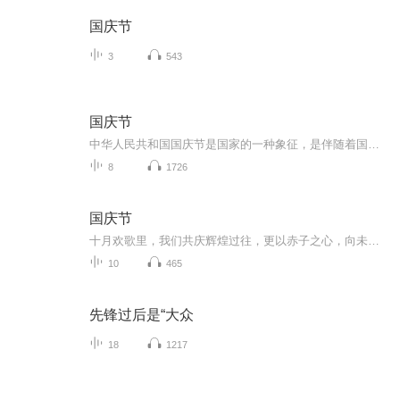
国庆节
3
543
国庆节
中华人民共和国国庆节是国家的一种象征，是伴随着国家的出现而出现的。让我们用诗歌朗诵歌颂祖国的繁荣富强，国泰民安。
8
1726
国庆节
十月欢歌里，我们共庆辉煌过往，更以赤子之心，向未来书写滚烫的誓言——这盛世，值得我们以热爱相拥。
10
465
先锋过后是“大众
18
1217