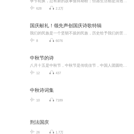
季节轮换，总有新的故事值得期盼；但愿生活都是清透，所有遇见都是柔情。
628
2.2万
国庆献礼！领先声创国庆诗歌特辑
我们的民族是一个坚韧不拔的民族，历史给予我们的苦难都变成了闪着金光的勋章！我们的国家是一个龙腾虎跃的国家，那条巨龙正以不可阻挡之势崛起于神奇的东方！------------------------------------------------值此祖国70周年华诞之际，领先声创以诗歌向祖国献礼！用我们的声音、用我们的热血、用我们的灵魂诵读经典爱国篇章，歌颂我们的祖国！永远繁荣富强！
8
6076
中秋节的诗
八月十五是中秋节，中秋节是传统佳节，中国人团圆吃月饼的日子，这个节日自古就有，所以留下了不少关于中秋节的诗
12
437
中秋诗词集
10
7189
刑法国庆
26
1.7万