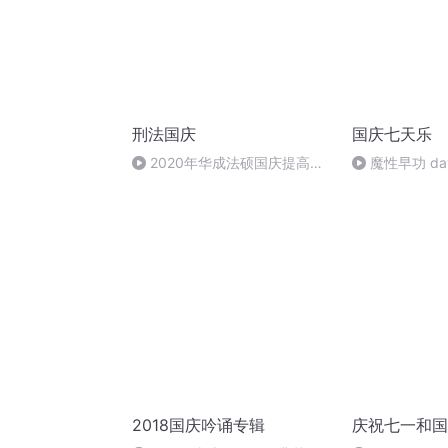
刑法国庆
国庆七天乐
2020年华成法硕国庆提高班
魔性早功 da
刑法陈 (26)
2018国庆吟诵专辑
庆祝七一和国