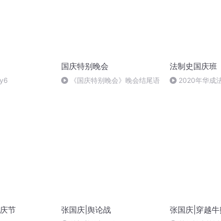
国庆特别晚会
法制史国庆班
y6
《国庆特别晚会》晚会结尾语
2020年华
法制史马志冰 (12
庆节
张国庆|舆论战
张国庆|穿越牛