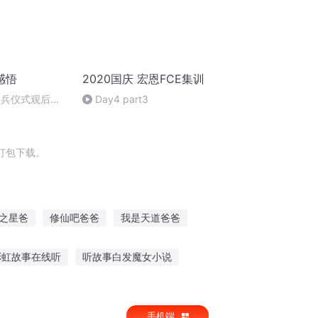
感悟
2020国庆 宏恩FCE集训
阅兵仪式观后感
Day4 part3
朗读者：卞雨祺
打包下载。
之星爸
修仙吧爸爸
我是天道爸爸
你的系统爸爸
爸爸我爱你
我爸是天道
彩虹故事在线听
听故事白发魔女小说
闭眼听故事的成语
手机端