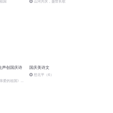
祖国
山河共庆，盛世长歌
先声创国庆诗
国庆美诗文
想北平（6）
亲爱的祖国》温