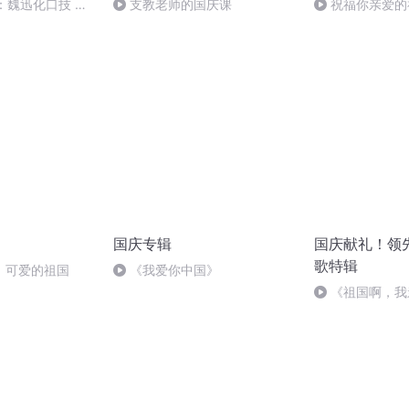
：魏迅化口技 二
支教老师的国庆课
祝福你亲爱的
般唱法和原生态
国庆专辑
国庆献礼！领
歌特辑
，可爱的祖国
《我爱你中国》
《祖国啊，我
婉