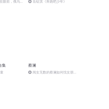
在眼前，俄乌冲
岳钲淇《奔跑吧少年》
将会如何发展？
合集
蔡澜
儿童
阅女无数的蔡澜如何找女朋
友？眼神轻佻的优先 #蔡澜