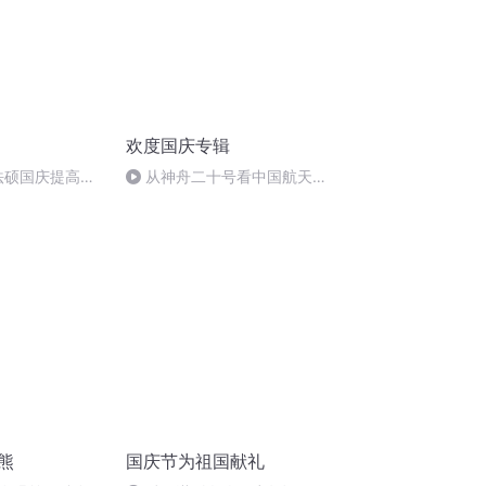
欢度国庆专辑
成法硕国庆提高班
从神舟二十号看中国航天
)
的“隐形实力”
熊
国庆节为祖国献礼