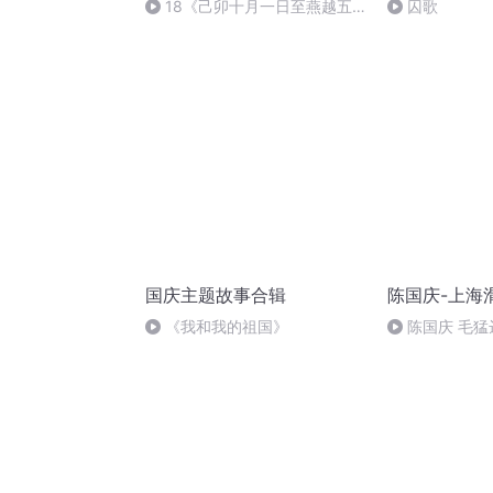
18《己卯十月一日至燕越五
囚歌
日罹狴犴有感而赋》组律18首
文天祥 自由吟诵
国庆主题故事合辑
陈国庆-上海
《我和我的祖国》
陈国庆 毛猛