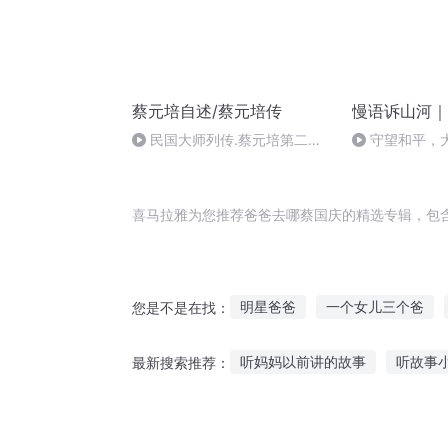
蔡元培自述/蔡元培传
慢语诉山河｜
民国大师列传.蔡元培第二十
守望和平，
章鞠躬尽瘁
喜马拉雅为您推荐爸爸去哪蔡国庆的精选专辑，包
明星爸爸
一个女儿三个爸
您是不是在找：
末世之爸爸去哪了
爸爸我们
听妈妈以前讲的故事
听故事
最新搜索推荐：
末世爸爸
我是我的爸爸
听故事十三集免费观看
听故