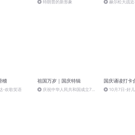
特朗普的新形象
赫尔松大战近
突的关键之战，
滑稽
祖国万岁｜国庆特辑
国庆诵读打卡
达-欢歌笑语
庆祝中华人民共和国成立73
10月7日-好
周年 天安门广场举行升国旗仪式