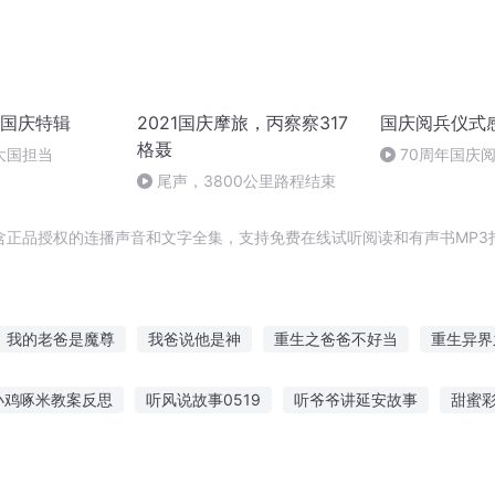
国庆特辑
2021国庆摩旅，丙察察317
国庆阅兵仪式
格聂
大国担当
70周年国庆
作者：卞雨祺 
尾声，3800公里路程结束
含正品授权的连播声音和文字全集，支持免费在线试听阅读和有声书MP3
我的老爸是魔尊
我爸说他是神
重生之爸爸不好当
重生异界
不去哪儿
快穿之世上还有爸爸好
重生之神奇爸爸
最强仙爸
小鸡啄米教案反思
听风说故事0519
听爷爷讲延安故事
甜蜜
我是系统爸爸
爸爸在哪儿
事听到入神的词语
男团婚戒故事在线听
听别人恋爱故事好吗女生