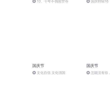
10、千年不倒悬空寺
国庆特辑16
胡 东方红+一
国庆节
国庆节
文化自信 文化强国
怎能没有你