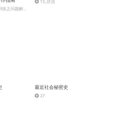
写作指南
13_伏流
案训练之问题解决
史
最近社会秘密史
27