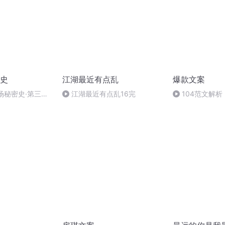
史
江湖最近有点乱
爆款文案
官场秘密史·第三十
江湖最近有点乱16完
104范文解
梦等空花 八集新