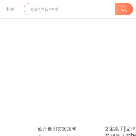
电台
仙丹自用文案短句
文案高手‖品牌