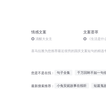
情感文案
文案荟萃
清醒大女主
《生活是什
喜马拉雅为您推荐最近很穷的国庆文案短句的精选
句子全集
千万回眸不如一句
您是不是在找：
大庆皇太子
重庆儿女
穷
小兔安妮故事在线听
短篇鬼
最新搜索推荐：
第九十九句对不起
庆云传奇
学生听故事和古诗机
听障者