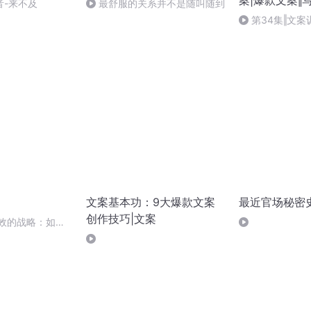
案|爆款文案‖
音-来不及
最舒服的关系并不是随叫随到
第34集‖文
法
文案基本功：9大爆款文案
最近官场秘密
创作技巧|文案
有效的战略：如何
应对替代品