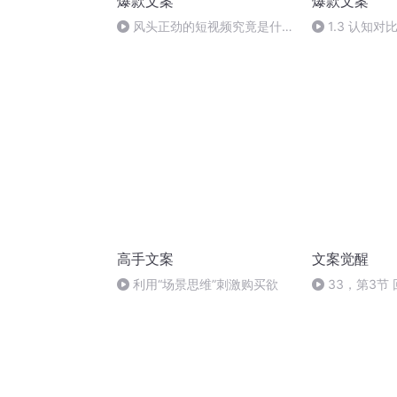
爆款文案
爆款文案
风头正劲的短视频究竟是什
1.3 认知对
么？
高手文案
文案觉醒
利用“场景思维”刺激购买欲
33，第3节