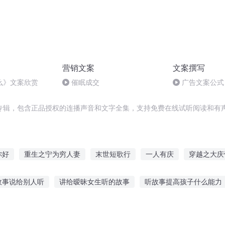
营销文案
文案撰写
么》文案欣赏
催眠成交
广告文案公式
专辑，包含正品授权的连播声音和文字全集，支持免费在线试听阅读和有声
你好
重生之宁为穷人妻
末世短歌行
一人有庆
穿越之大庆
人修仙传
山里的穷小子
穷尽一生去爱你
猫猫的短文集
无
故事说给别人听
讲给暧昧女生听的故事
听故事提高孩子什么能力
你还欠我一句我爱你
的故事
孩子故事录音在线听
讲励志故事给学生听
凯叔讲故事