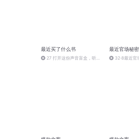
最近买了什么书
最近官场秘密
27 打开这份声音盲盒，听听
32·8最近
他们过去一年的阅读和生活
二卷 一场好
书