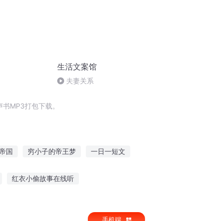
生活文案馆
夫妻关系
书MP3打包下载。
帝国
穷小子的帝王梦
一日一短文
穷无上
短志也不穷
断歌之小记短句
红衣小偷故事在线听
免费听故事
坐马车去津门听故事
手机端