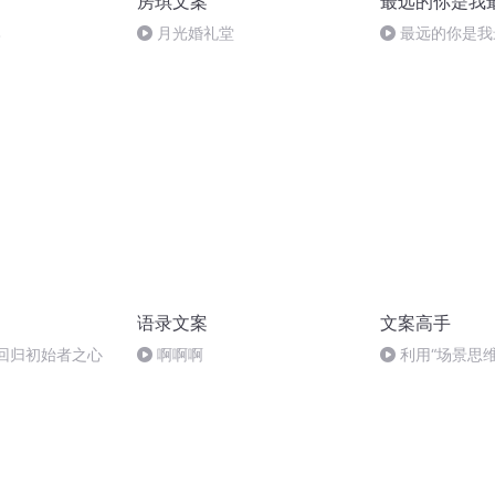
房琪文案
最远的你是我
比
月光婚礼堂
最远的你是我
结局）
语录文案
文案高手
 回归初始者之心
啊啊啊
利用“场景思