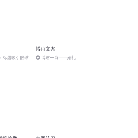
博肖文案
析：标题吸引眼球
博君一肖——婚礼