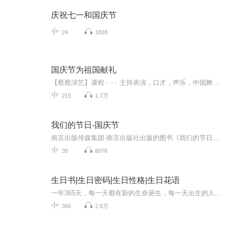
庆祝七一和国庆节
24
1818
国庆节为祖国献礼
【蔡蔡演艺】课程﹣-﹣主持表演，口才，声乐，中国舞，民族舞。独特的小舞台，专业的录音棚，每一位同学都能成为优秀的小明星。独特的教学模式，轻松上课，快乐学习！知名主持人，舞蹈家，高级教师任职授课！江南总校：河沟街42号三楼 18545856430江北分校...
215
1.7万
我们的节日-国庆节
南京出版传媒集团·南京出版社出版的图书《我们的节日》通过对中国节日文化和节日意义进行深度的挖掘，面向青少年群体构建独具特色的栏目内容，以此丰富春节、元宵节、清明节、端午节、七夕节、中秋节、重阳节等传统节日；六一节、教师节、国庆节等新兴节日的文化内涵和表现形式。促进青少年形成新的节日习俗，提升节日仪式感、认同感。音频作品由金陵朗读者联盟志愿者朗诵，南京音像出版社、金陵图书馆联合制作。
35
8076
生日书|生日密码|生日性格|生日花语
一年365天，每一天都有新的生命诞生，每一天出生的人又都有着独特的性格个性，不同生日的人都会有着不同的命运，为此，让我们查阅您的生日算命书，看看你的生日书都为您展示了怎样一个精彩的世界！365星座生日书算命法源自西方，又被称作365生日书，采用的...
366
2.6万