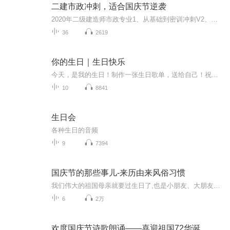
二建市政冲刺，适合国庆节逆袭
2020年二级建造师市政专业1、从基础到密训冲刺V2、从精华课程到超压密押V3、0基础同步更新v4、持续更新到2020年考试V5、只要你跟着学让你一次稳拿证V6、渠道超压压题，超压三页纸等独家绝密压题!
36
2619
你的生日｜生日快乐
今天，是我的生日！制作一张生日歌单，送给自己！祝自己生日快乐！也祝愿所有善良的人，都永远快乐！
10
8841
生日会
各种生日的音频
9
7394
国庆节的那些事儿-来历由来风俗习惯
我们伟大的祖国母亲就要过生日了,也是小朋友、大朋友们最喜欢的“国庆小长假”或说“黄金周”还有说”国庆7天乐”的，说法真是不一而足。那么“国庆节”是怎么来的？自古以来国庆节怎么庆贺？新中国国庆节的来历，以及新中国国庆节的庆贺方式又有哪些呢？ ...
6
2万
欢度国庆节诗歌朗诵——喜迎祖国72华诞