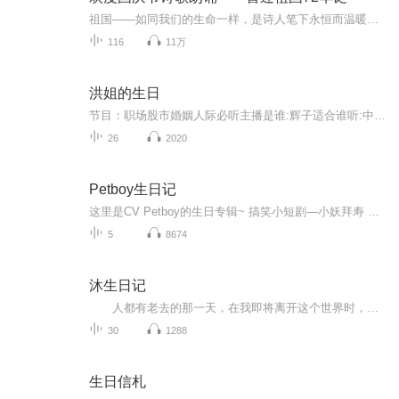
祖国——如同我们的生命一样，是诗人笔下永恒而温暖的主题。在祖国72周年华诞来临之际，特创建这个诗歌朗诵专辑，诵读经典爱国篇章，和大家一起歌颂祖国，向国庆的献礼！祝愿伟大的祖国繁荣富强，祝愿大家国庆节快乐，度过平安快乐的黄金周假期！
116
11万
洪姐的生日
节目：职场股市婚姻人际必听主播是谁:辉子适合谁听:中国股民及70后上班族主播的话:该剧为现实和虚构结合，请勿段章对已，声音由AI转成，未经作者本人同意，不得转载。
26
2020
Petboy生日记
这里是CV Petboy的生日专辑~ 搞笑小短剧—小妖拜寿 小妖拜寿第二期 小妖拜寿第三期 petboy生日会祝福音频 粉丝大合唱—许愿 －制作组－ 策 划 ：鲜儿 监 制 ：小影（第一期）、张小洁（第二期） 编 剧 ：蓉倾硕语、久安 后 期 ：豆浆（第一期）、鲜儿（第二期） －配音组－ 旁 白 ：小敏子 报 幕 ：灵紫 猴 长 老 ：芳芫yoyo 猴 小 小 ：yi枝独秀 猴 小 帅 ：九尾 猴 小 二 ：蓉倾硕语 猴 小 三 ：叶子 猴 小 花 ：洛伊 胖 妖 怪 ：飘雪聆冬 瘦 妖 怪 ：沐阳 月光宝盒 ：画骨琪缘 白 凤 九 ：苏墨 成 玉 ：欧阳小叮 夜 华 ：秋雨 翻 唱 ：懒惰的子兮、yi枝独秀、灵紫、球儿、芳芫yoyo、画骨琪缘、苏墨、叶子、蓉倾硕语
5
8674
沐生日记
人都有老去的那一天，在我即将离开这个世界时，怎样才能做到无悔于这一生？人活着就要体现自己的价值，为这个社会做出力所能及的贡献，如此也不枉来这世上走一遭。生活中有不少人说我音质很好，并且文笔不错，说的人多了，我自己也就相信了。于是萌生了要把自己生活中所感所悟以文字和语音的形式表达出来，借助网络和喜马拉雅平台，把自己的心得体会分享给更多人，以此给更多人的生活与感情带来启迪。如果有人因更我的分享而有所心得，进而避开弯路，以更加明智的方式处理生活中遇到的问题，这会让我感到非常开心...
30
1288
生日信札