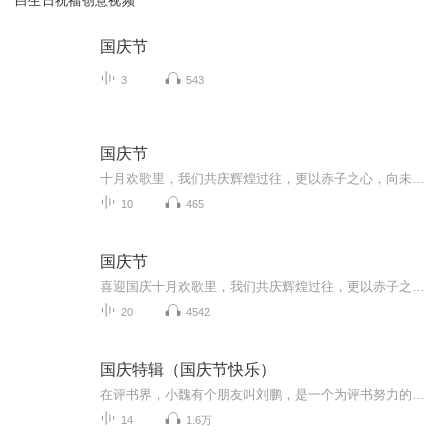
白生日祝福创意视频
国庆节
3
543
国庆节
十月欢歌里，我们共庆辉煌过往，更以赤子之心，向未来书写滚烫的誓言——这盛世，值得我们以热爱相拥。
10
465
国庆节
喜迎国庆十月欢歌里，我们共庆辉煌过往，更以赤子之心，向未来书写滚烫的誓言——这盛世，值得我们以热爱相拥。
20
4542
国庆特辑（国庆节快乐）
在评书界，小魏有个朋友叫刘鹏，是一个为评书努力的小伙子。在2021年国庆期间，他想弄个特辑，便烦劳我给他录个爱国题材的评书小段儿。这种事情，不是特殊情况，小魏一般不会拒绝，也就给其录了一个《鲁迅踢鬼》，等他传完，我再传到我的专辑里。另外，小...
14
1.6万