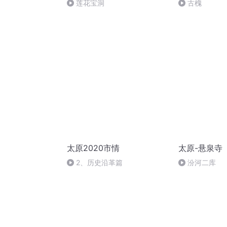
莲花宝洞
古槐
太原2020市情
太原-悬泉寺
2、历史沿革篇
汾河二库