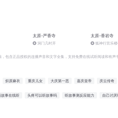
太原-严香寺
太原-香岩寺
洞门几时开
狐神行宫乐楼
辑，包含正品授权的连播声音和文字全集，支持免费在线试听阅读和有声书
炽原麻衣
重庆儿女
大庆第一恶
嘉庆皇帝
庆云传奇
帝国
异能重生西门庆
为毛太多
安庆年记事
战神毛日天
语故事在线听
头疼可以听故事吗
听故事测反应能力
自己讨厌
毛毛的岁月
节气的故事
睡觉听什么睡前故事好
每日故事在哪听小说啊
听