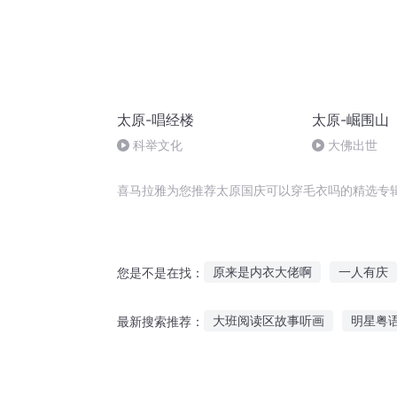
太原-唱经楼
太原-崛围山
科举文化
大佛出世
喜马拉雅为您推荐太原国庆可以穿毛衣吗的精选专
原来是内衣大佬啊
一人有庆
您是不是在找：
穿越之我是毛毛
穿越之大庆
大班阅读区故事听画
明星粤
最新搜索推荐：
庆余年之长歌行
大庆皇太子
哪里听最新故事会
听自然讲