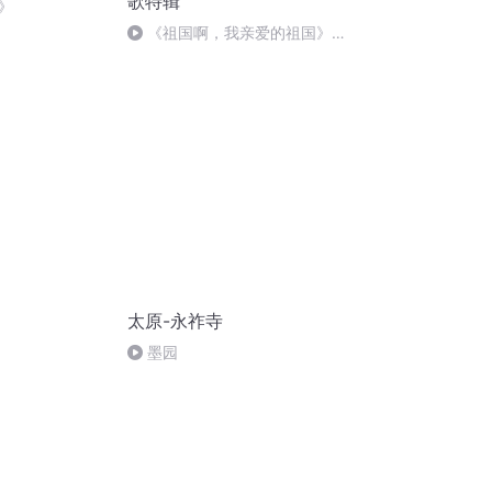
歌特辑
》
《祖国啊，我亲爱的祖国》温
婉
太原-永祚寺
墨园