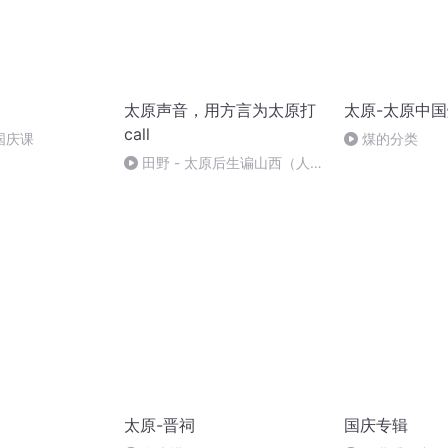
太原声音，用方言为太原打
太原-太原中
call
国庆课
煤的分类
田野 - 太原后生谝山西（人说
山西好风光）
太原-晋祠
国庆专辑