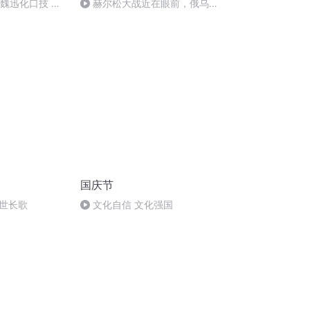
：魏迅化口技 二
赫尔松大战近在眼前，俄乌冲
唱法和原生态
突的关键之战，将会如何发展？
国庆节
世长歌
文化自信 文化强国