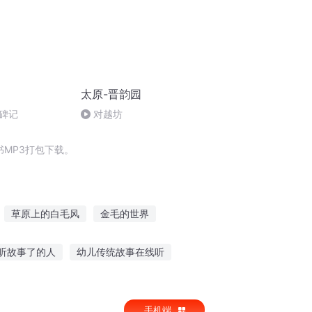
太原-晋韵园
碑记
对越坊
MP3打包下载。
草原上的白毛风
金毛的世界
中国灵异事件之重庆红衣男孩
不毛之地
听故事了的人
幼儿传统故事在线听
青蛙讲故事 推荐理由
八月十九听故事在线听
手机端