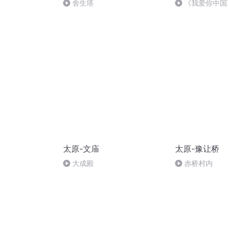
舍生塔
《我爱你中国
太原-文庙
太原-豫让桥
大成殿
赤桥村内