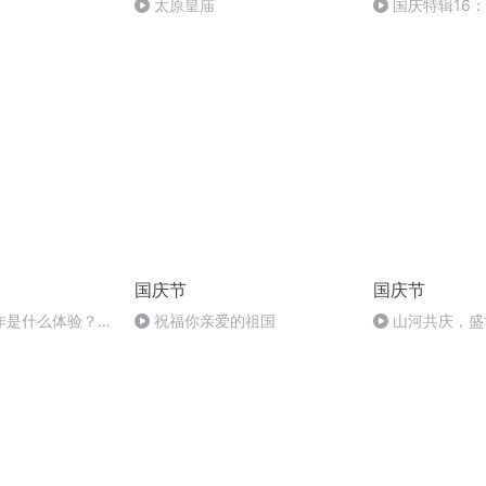
太原皇庙
国庆特辑16
胡 东方红+一般
国庆节
国庆节
作是什么体验？太
祝福你亲爱的祖国
山河共庆，盛
城生活的苦与甜