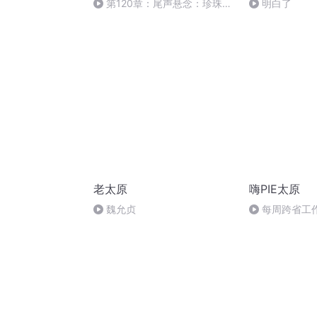
第120章：尾声悬念：珍珠扣
明白了
发热与女人叹息
老太原
嗨PIE太原
魏允贞
每周跨省工
原青年分享双