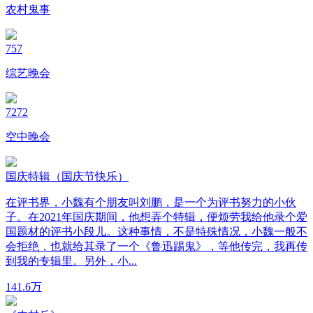
农村鬼事
757
综艺晚会
7272
空中晚会
国庆特辑（国庆节快乐）
在评书界，小魏有个朋友叫刘鹏，是一个为评书努力的小伙
子。在2021年国庆期间，他想弄个特辑，便烦劳我给他录个爱
国题材的评书小段儿。这种事情，不是特殊情况，小魏一般不
会拒绝，也就给其录了一个《鲁迅踢鬼》，等他传完，我再传
到我的专辑里。另外，小...
14
1.6万