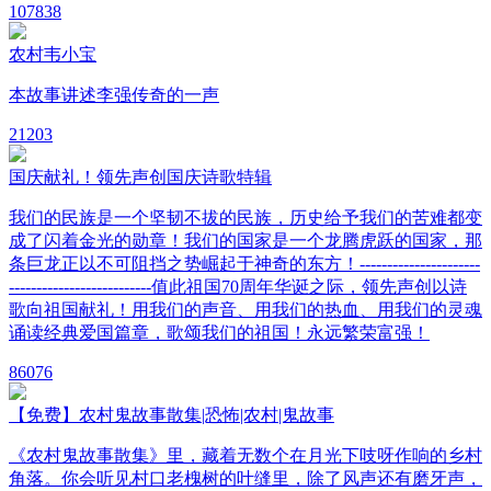
10
7838
农村韦小宝
本故事讲述李强传奇的一声
2
1203
国庆献礼！领先声创国庆诗歌特辑
我们的民族是一个坚韧不拔的民族，历史给予我们的苦难都变
成了闪着金光的勋章！我们的国家是一个龙腾虎跃的国家，那
条巨龙正以不可阻挡之势崛起于神奇的东方！----------------------
--------------------------值此祖国70周年华诞之际，领先声创以诗
歌向祖国献礼！用我们的声音、用我们的热血、用我们的灵魂
诵读经典爱国篇章，歌颂我们的祖国！永远繁荣富强！
8
6076
【免费】农村鬼故事散集|恐怖|农村|鬼故事
《农村鬼故事散集》里，藏着无数个在月光下吱呀作响的乡村
角落。你会听见村口老槐树的叶缝里，除了风声还有磨牙声，