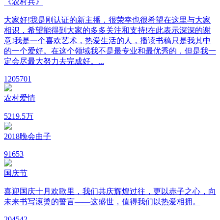
《农村兵》
大家好!我是刚认证的新主播，很荣幸也很希望在这里与大家
相识，希望能得到大家的多多关注和支持!在此表示深深的谢
意!我是一个喜欢艺术，热爱生活的人，播读书稿只是我其中
的一个爱好。在这个领域我不是最专业和最优秀的，但是我一
定会尽最大努力去完成好。...
120
5701
农村爱情
52
19.5万
2018晚会曲子
9
1653
国庆节
喜迎国庆十月欢歌里，我们共庆辉煌过往，更以赤子之心，向
未来书写滚烫的誓言——这盛世，值得我们以热爱相拥。
20
4542