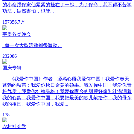
的小命跟保家仙紧紧的拴在了一起，为了保命，我不得不苦学
功法，纵然書怕，也硬...
157
356.7万
宇墨各类晚会
每一次大型活动都很激动。
23
2086
国庆专辑
《我爱你中国》作者：凝嫣心语我爱你中国！我爱你春天
蓬勃的秧苗；我爱你秋日金黄的硕果。我爱你中国！我爱你青
松气质，我爱你红梅品格！我爱你家乡的甜蔗好像乳汁滋润着
我的心窝。我爱你中国，我要把最美的歌儿献给你，我的母亲
我的祖国。我爱你中国，我爱...
1
78
农村社会学