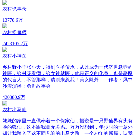
农村诡事录
137
78.6万
农村捉鬼师
2423
105.2万
农村小神医
乡村野小子张小天，得到医圣传承，从此成为一代济世悬壶的
神医，给村花看病，给女神就医，他是正义的化身，也是恶魔
的代言人，不管那样，请别来惹我！美女除外……作者：风中
沙漠演播：勇哥故事会
420
380.9万
农村出马仙
姥姥的家里一直供奉着一个保家仙，据说是一只野仙界有头有
脸的狐仙，这本跟我毫无关系。万万没想到，年少时的一意外
却让我踏入了这不同凡响的出马之路，一个20年的赌局，认我