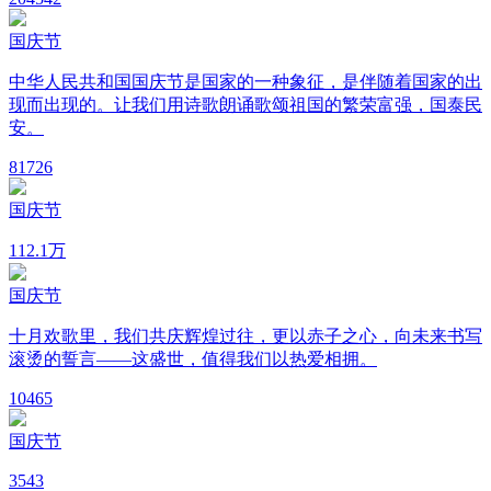
国庆节
中华人民共和国国庆节是国家的一种象征，是伴随着国家的出
现而出现的。让我们用诗歌朗诵歌颂祖国的繁荣富强，国泰民
安。
8
1726
国庆节
11
2.1万
国庆节
十月欢歌里，我们共庆辉煌过往，更以赤子之心，向未来书写
滚烫的誓言——这盛世，值得我们以热爱相拥。
10
465
国庆节
3
543