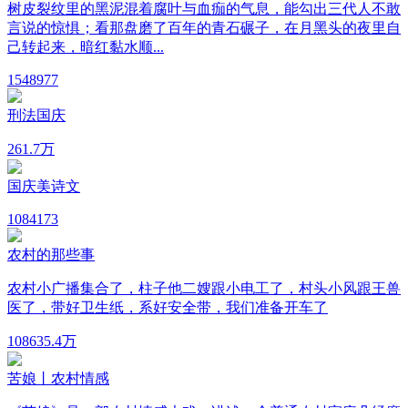
树皮裂纹里的黑泥混着腐叶与血痂的气息，能勾出三代人不敢
言说的惊惧；看那盘磨了百年的青石碾子，在月黑头的夜里自
己转起来，暗红黏水顺...
154
8977
刑法国庆
26
1.7万
国庆美诗文
108
4173
农村的那些事
农村小广播集合了，柱子他二嫂跟小电工了，村头小风跟王兽
医了，带好卫生纸，系好安全带，我们准备开车了
1086
35.4万
苦娘丨农村情感