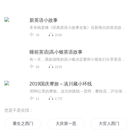
新英语小故事
本专辑是继《经典英语小故事全集》后新推出的英语故事专辑，精选了古今中外经典的小故事，保留原来精华的同时让英语发音得到提升。旨在让各位听友“听英语故事，了解异国文化，品味人生道理”。本专辑预计早8点更新1集，晚8点更新2集，希望得到大家的支持...
76
3726
睡前英语|高小猴英语故事
有一天，调皮搞怪的高小猴决定要和小朋友们分享英语小故事，那就由我帮他实现这个愿望吧，也希望高小猴的英语故事给大家带来乐趣的同时，也能学到知识呦。
43
2219
2019国庆摩旅～滇川藏小环线
3089公里的摩旅。这次的路线～昆明，攀枝花，泸沽湖，香格里拉，乡城，理塘，芒康，德钦，丙中洛，大理，昆明。
11
2.7万
您是不是在找：
重生之西门庆
大庆第一恶
大官人西门庆