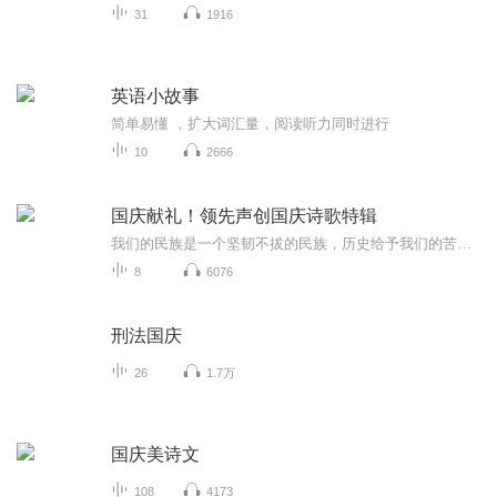
31
1916
英语小故事
简单易懂 ，扩大词汇量，阅读听力同时进行
10
2666
国庆献礼！领先声创国庆诗歌特辑
我们的民族是一个坚韧不拔的民族，历史给予我们的苦难都变成了闪着金光的勋章！我们的国家是一个龙腾虎跃的国家，那条巨龙正以不可阻挡之势崛起于神奇的东方！------------------------------------------------值此祖国70周年华诞之际，领先声创以诗歌向祖国献礼！用我们的声音、用我们的热血、用我们的灵魂诵读经典爱国篇章，歌颂我们的祖国！永远繁荣富强！
8
6076
刑法国庆
26
1.7万
国庆美诗文
108
4173