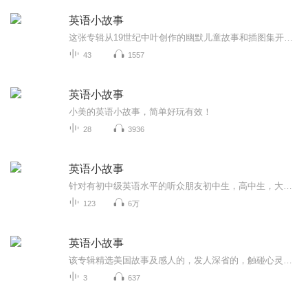
英语小故事
这张专辑从19世纪中叶创作的幽默儿童故事和插图集开始。这本书以其针对年轻读者的有趣而具有警示意义的故事而闻名，向他们传授关于行为和后果的道德教训。这本经典文本反映了当时的社会价值观和育儿方式，经常通过夸张地描绘不良行为来娱乐和教育孩子。Thi...
43
1557
英语小故事
小美的英语小故事，简单好玩有效！
28
3936
英语小故事
针对有初中级英语水平的听众朋友初中生，高中生，大学生及各类英语爱好者播讲内容包括各类英语故事和世界文学名著节选...
123
6万
英语小故事
该专辑精选美国故事及感人的，发人深省的，触碰心灵的英语故事。故事完整视频及重难点讲解请关注微信公众号：安妮英语故事(AnnyStar77)
3
637