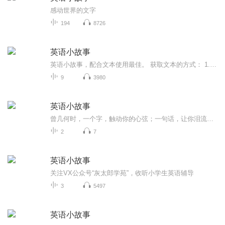
感动世界的文字
194
8726
英语小故事
英语小故事，配合文本使用最佳。 获取文本的方式： 1.关注微信公众号「Heather语伴」 2.回复关键字“文本”
9
3980
英语小故事
曾几何时，一个字，触动你的心弦；一句话，让你泪流满面；一﹣简短文，让你重拾信心，勇敢面对生活给你的考验，这就是语言的力 量，通过阅读词句优美的英文短文，不仅能够扩大词汇量，掌握单词 用法，了解语法，更会让你的心灵如沐春风，得到爱的呵护和情...
2
7
英语小故事
关注VX公众号“灰太郎学苑”，收听小学生英语辅导
3
5497
英语小故事