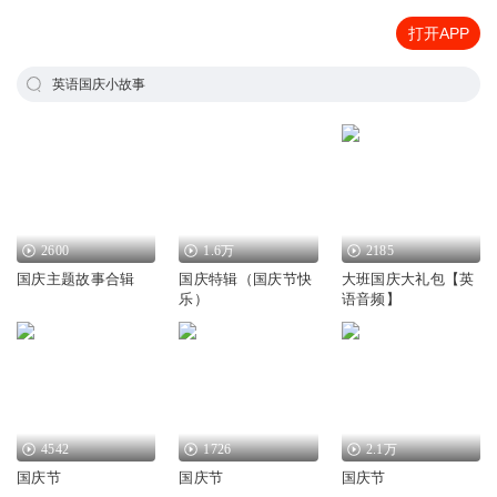
打开APP
英语国庆小故事
2600
1.6万
2185
国庆主题故事合辑
国庆特辑（国庆节快
大班国庆大礼包【英
乐）
语音频】
4542
1726
2.1万
国庆节
国庆节
国庆节