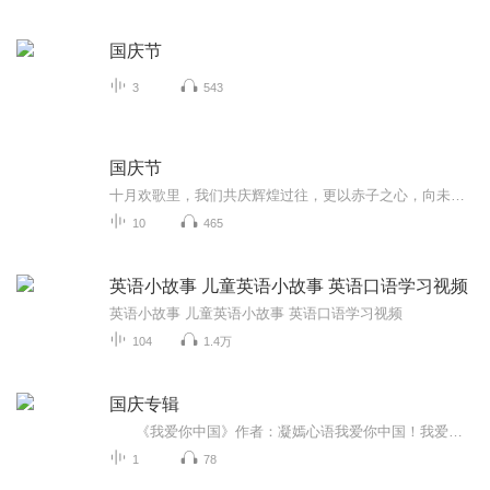
国庆节
3
543
国庆节
十月欢歌里，我们共庆辉煌过往，更以赤子之心，向未来书写滚烫的誓言——这盛世，值得我们以热爱相拥。
10
465
英语小故事 儿童英语小故事 英语口语学习视频
英语小故事 儿童英语小故事 英语口语学习视频
104
1.4万
国庆专辑
《我爱你中国》作者：凝嫣心语我爱你中国！我爱你春天蓬勃的秧苗；我爱你秋日金黄的硕果。我爱你中国！我爱你青松气质，我爱你红梅品格！我爱你家乡的甜蔗好像乳汁滋润着我的心窝。我爱你中国，我要把最美的歌儿献给你，我的母亲我的祖国。我爱你中国，我爱...
1
78