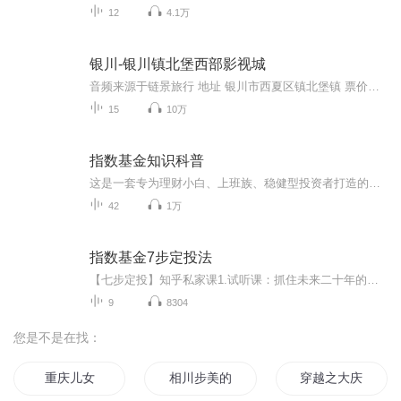
12
4.1万
银川-银川镇北堡西部影视城
音频来源于链景旅行 地址 银川市西夏区镇北堡镇 票价描述 暂无 开放时间 8:00~18:00 乘车信息 暂无
15
10万
指数基金知识科普
这是一套专为理财小白、上班族、稳健型投资者打造的指数基金系统性科普内容。拒绝晦涩术语，用生活化比喻+实战案例拆解指数基金的底层逻辑，帮你建立“看得懂、学得会、用得上”的被动投资思维，从零开启“省力省心”的财富增值之路。
42
1万
指数基金7步定投法
【七步定投】知乎私家课1.试听课：抓住未来二十年的财富爆款2.第1课：为什么基金定投能帮你赚到钱3.第2课：定投前需要完成的准备工作4.第3课：拥有一个最合适的定投账户5.第4课：创建基金定投组合6.第5课：构建七步定投基金标的池7.第6课：3个指标选出最具...
9
8304
您是不是在找：
重庆儿女
相川步美的旅途
穿越之大庆帝国