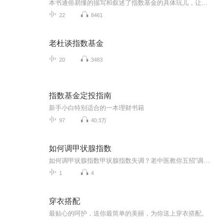
本书通俗易懂的描写和叙述了指数基金的具体玩儿，让您的收益进一步提高！
22
8461
老杜谈指数基金
20
3483
指数基金定投指南
新手小白特别适合的一本理财书籍
97
40.3万
如何调甲状腺指数
如何调甲状腺指数甲状腺指数失调？老中医教你五招“调频”大法！ 最近是不是总觉得浑身不得劲？乏力、心慌、手抖，或者明明吃得不少却莫名其妙瘦了？又或者相反——喝凉水都长肉，情绪低落得像被老板连续PUA了一周？小心，可能是你的甲状腺在“闹罢工”...
1
4
穿衣搭配
最贴心的呵护，送你最简单的美丽，为你送上穿衣搭配。