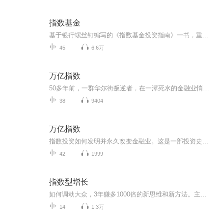
指数基金
基于银行螺丝钉编写的《指数基金投资指南》一书，重新整理了适合中国投资者布局的指数基金，并从不同维度介绍了这些品种分别适合配置的人群。为被动型指数投资者提供随手可得的参考工具。
45
6.6万
万亿指数
50多年前，一群华尔街叛逆者，在一潭死水的金融业悄悄集结起来，他们都有一个信念：全世界最优秀的投资者也无法长期战胜市场，指数投资将称霸未来。这群人中，有经济学神童尤金·法马、行业领袖约翰·博格、计算机迷约翰·麦克奎恩、前二战潜艇兵内特·莫...
38
9404
万亿指数
指数投资如何发明并永久改变金融业。这是一部投资史，更是一部金融创新史。一群华尔街叛逆者如何发明指数基金和ETF，并永久改变金融业的故事。指数投资的历史与未来，是一部精彩的指数投资发展史，更是一部振奋人心的金融创新史。
42
1999
指数型增长
如何调动大众，3年赚多1000倍的新思维和新方法。主讲：彰力中国指数型增长第一人，国内第一位推动中小企业指数级增长的导师；...
14
1.3万