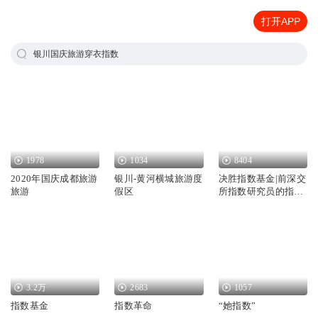
打开APP
银川国庆旅游穿衣指数
1978
1034
8404
2020年国庆成都旅游
银川-黄河横城旅游度
决胜指数基金|前深交
旅游
假区
所指数研究员的指数
基金之路
3.2万
2683
1057
指数基金
指数革命
“她指数”