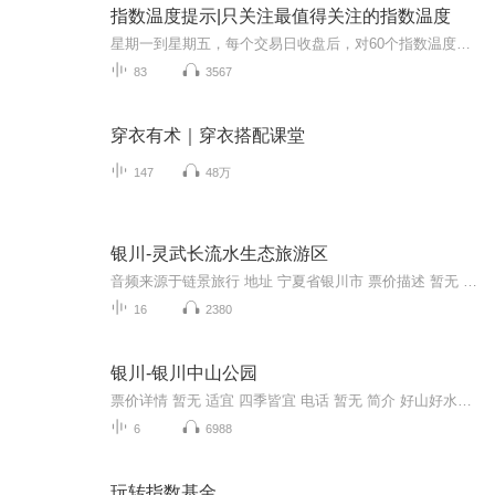
指数温度提示|只关注最值得关注的指数温度
星期一到星期五，每个交易日收盘后，对60个指数温度进行追踪。选出指数温度低于5的指数进行重点提示。以上参数，均来之本人所创的知识星球名称，龙行朋友圈，【基民定投必备】。星球编号,48841182442858。如果查看更多的指数温度，以及反应指数温度的市盈...
83
3567
穿衣有术｜穿衣搭配课堂
147
48万
银川-灵武长流水生态旅游区
音频来源于链景旅行 地址 宁夏省银川市 票价描述 暂无 开放时间 全天 乘车信息 暂无
16
2380
银川-银川中山公园
票价详情 暂无 适宜 四季皆宜 电话 暂无 简介 好山好水好导游，亲爱的游客朋友您好，欢迎来到银川中山公园。银川中山公园占地面积约32公顷，其中水面6.7公顷，是银川最大的综合性公园，也是宁夏历史最悠久的公园。它也是银川市区内风景游览区之一。据历史...
6
6988
玩转指数基金