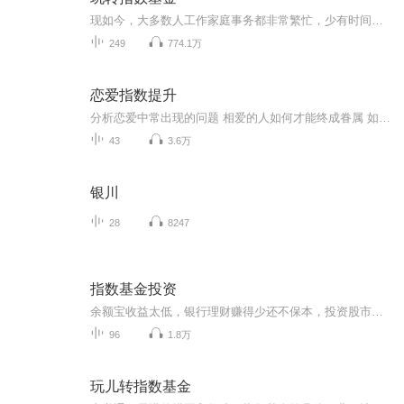
现如今，大多数人工作家庭事务都非常繁忙，少有时间和精力系统性的学习基金投资相关知识，只能是看哪个基金业绩好，买哪个，往往折腾半天，却赚不到钱。蛋卷基金特地联合喜马拉雅，筛选出雪球基金投资大咖的优质投教文章，带你进入指数基金的世界，轻松管...
249
774.1万
恋爱指数提升
分析恋爱中常出现的问题 相爱的人如何才能终成眷属 如果你遇到感情困惑，婚姻危机，点击我的头像私信，或是添加 我来帮你。
43
3.6万
银川
28
8247
指数基金投资
余额宝收益太低，银行理财赚得少还不保本，投资股市又怕亏钱，普通人要实现财富的保值、增值，指数基金是不错的选择。本书用浅显易懂的语言介绍了什么是指数基金，为何投指数基金，如何投指数基金，在讲解理论的同时更注重实战，解决了投资中“买什么、何...
96
1.8万
玩儿转指数基金