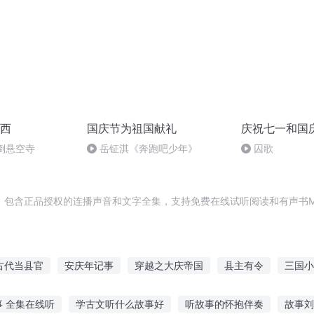
西
国庆节为祖国献礼
庆祝七一和国
倒悬空寺
岳钲淇《奔跑吧少年》
囚歌
，包含正品授权的连播声音和文字全集，支持免费在线试听阅读和有声书M
古代当县官
安庆年记事
穿越之大庆帝国
县主有令
三国小
庆皇太子
庆余年之长歌行
嘉庆皇帝
丹阳县主
姜县人家
 全集在线听
学古文听什么故事好
听故事的怀抱伴奏
故事刘