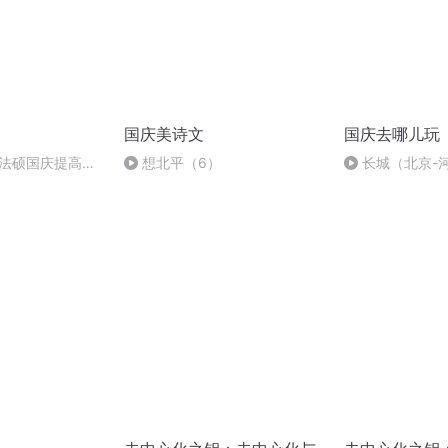
国庆美诗文
国庆去哪儿玩
成法硕国庆提高班
想北平（6）
长城（北京-