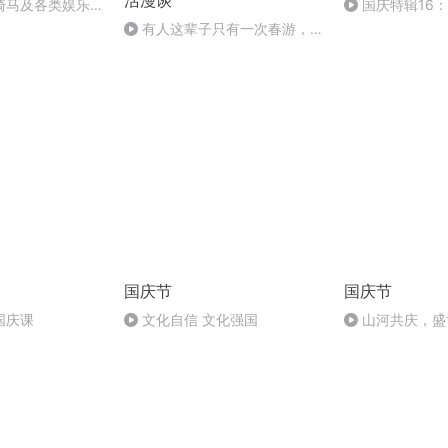
活漫谈
骑马及各类娱乐项
国庆特辑16
胡 东方红+一般
有人这辈子只有一次春游，有
人一年有四次｜笑果编剧活动中
心vol.037
国庆节
国庆节
国庆课
文化自信 文化强国
山河共庆，盛