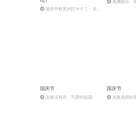
结）
海滩娱乐、
目
国庆中秋系列打卡十二：当阳
桥
国庆节
国庆节
怎能没有你，可爱的祖国
支教老师的