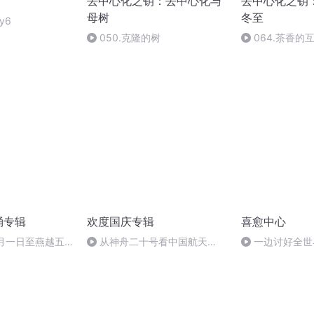
去中心化之钥：去中心化与
去中心化之钥
母树
冬至
y6
050.克隆的树
064.茶香的
诵专辑
欢度国庆专辑
喜愈中心
十月一日至燕越五
从神舟二十号看中国航天
一边讨好全世
赋》组律18首
的“隐形实力”
自己。停止不了
诵
格|90