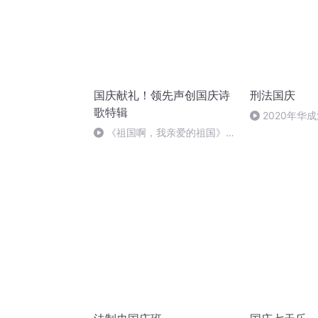
国庆献礼！领先声创国庆诗
刑法国庆
歌特辑
2020年华
刑法陈 (26)
《祖国啊，我亲爱的祖国》温
婉