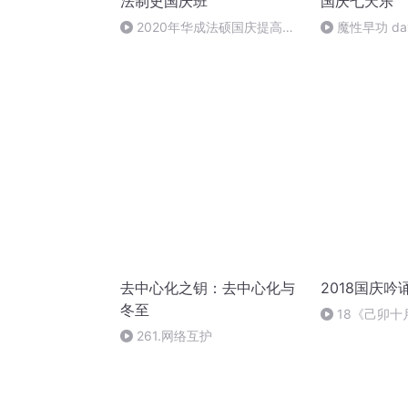
法制史国庆班
国庆七天乐
2020年华成法硕国庆提高班
魔性早功 da
法制史马志冰 (12)
去中心化之钥：去中心化与
2018国庆吟
冬至
18《己卯
日罹狴犴有感而
261.网络互护
文天祥 自由吟