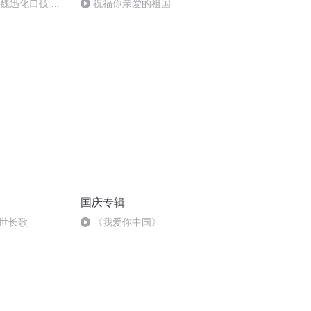
：魏迅化口技 二
祝福你亲爱的祖国
唱法和原生态
国庆专辑
世长歌
《我爱你中国》