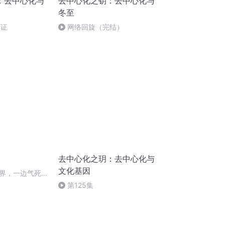
：去中心化与
去中心化之钥：去中心化与
冬至
互证
网络回旋（完结）
去中心化之玥：去中心化与
文化基因
界，一边气死我
的讨好型人
第125集