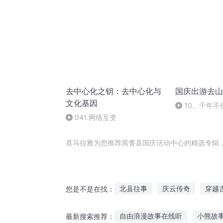
去中心化之钥：去中心化与
国庆出游去山
文化基因
10、千年不
041.网络互变
喜马拉雅为您推荐焉耆县国庆活动中心的精选专辑
北县往事
庆云传奇
穿越
您是不是在找：
龙县双雄
重生西门庆
大
自由浪漫故事在线听
小熊故事
最新搜索推荐：