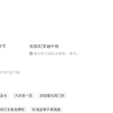
庆节
张国庆|穿越牛熊
赫尔松大战近在眼前，俄乌冲
突的关键之战，将会如何发展？
P3打包下载。
县令
大庆第一恶
异能重生西门庆
我在古代当县令
大明第一县令
胡兰全集免费听
听鬼故事不看视频