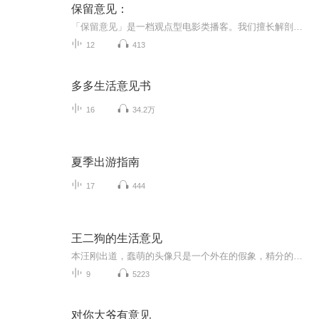
保留意见：
「保留意见」是一档观点型电影类播客。我们擅长解剖电影的创作机制，同时也把电影视为解剖社会的利刃。意见是一种态度，保留更是一种态度。希望在世界面前、电影面前，我们至少还保留有“保留意见”的勇气。主编：Misaki常驻主播：胤祥、子戈
12
413
多多生活意见书
16
34.2万
夏季出游指南
17
444
王二狗的生活意见
本汪刚出道，蠢萌的头像只是一个外在的假象，精分的逗逼才是我的真面目。生活是什么，听本汪一本正经地胡说八道。
9
5223
对你大爷有意见