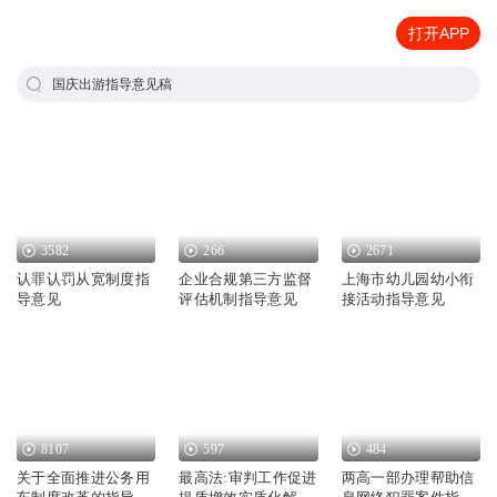
打开APP
国庆出游指导意见稿
3582
266
2671
认罪认罚从宽制度指
企业合规第三方监督
上海市幼儿园幼小衔
导意见
评估机制指导意见
接活动指导意见
8107
597
484
关于全面推进公务用
最高法:审判工作促进
两高一部办理帮助信