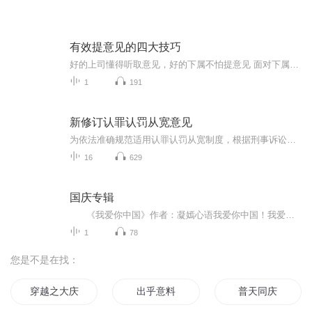
有效提意见的四大技巧
好的上司懂得听取意见，好的下属不怕提意见 面对下属提意见时，管理者要看到其中积极的部分 开放地接纳、肯定对方，并对自己的管理进行改善 向领导提意见时，要设身处地地为领导考虑问题 不仅要提出意见，更要提供解决问题的方案 那么，问题来了 如何正确引导下属提意见？ 向领导提意见又有什么技巧呢？
1
191
新修订认罪认罚从宽意见
为依法准确规范适用认罪认罚从宽制度，根据刑事诉讼法和有关司法解释等规定，结合工作实际，最高人民法院、最高人民检察院、公安部、国家安全部、司法部对《关于适用认罪认罚从宽制度的指导意见》（高检发〔2019〕13号）作了修订。本次修订坚持公正优先，...
16
629
国庆专辑
《我爱你中国》作者：凝嫣心语我爱你中国！我爱你春天蓬勃的秧苗；我爱你秋日金黄的硕果。我爱你中国！我爱你青松气质，我爱你红梅品格！我爱你家乡的甜蔗好像乳汁滋润着我的心窝。我爱你中国，我要把最美的歌儿献给你，我的母亲我的祖国。我爱你中国，我爱...
1
78
您是不是在找：
穿越之大庆帝国
出乎意料
普天同庆