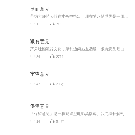
显而意见
营销大师特劳特在本书中指出，现在的营销世界是一团混乱。这本书不会取悦于上述这些人或组织，但是会指出他们的真正的问题所在，一旦他们掌握了可行的解决方案，就可以使自己从与竞争对手中脱颖而出，本书没有难懂术语、数字，作者通过常识把营销的正确方法传授给读者。
11
713
狠有意见
严肃吐槽流行文化，犀利追问热点话题，狠有意见是由两位有话不说憋着难受的朋友推出的评论节目。解放思想，实事求是，欢迎打开狠有意见箱。你还可以在这里找到我们：小宇宙，喜马拉雅， 网易云，苹果播客, Spotify
86
2714
审查意见
47
2.1万
保留意见
「保留意见」是一档观点型电影类播客。我们擅长解剖电影的创作机制，同时也把电影视为解剖社会的利刃。意见是一种态度，保留更是一种态度。希望在世界面前、电影面前，我们至少还保留有“保留意见”的勇气。主编：Misaki常驻主播：胤祥、子戈
16
5.4万