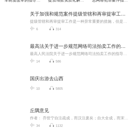
车制度改革的指导意
提质增效实质化解纠
息网络犯罪案件指导
见
纷指导意见
意见
关于加强和规范案件提级管辖和再审提审工作的指导意见
提级管辖和再审提审工作是一种异常重要的措施，但是，其中存在诸多乱象亟须规范
6
314
最高法关于进一步规范网络司法拍卖工作的指导意见
最高人民法院关于进一步规范网络司法拍卖工作的指导意见为进一步规范网络司法拍卖行为，着力提升执行财产处置水平，切实保障当事人的合法权益，根据《中华人民共和国民事诉讼法》（以下简称民事诉讼法）以及有关司法解释的规定，结合执行工作实践，就做好...
14
586
国庆出游去山西
10
5805
丘隅意见
作者： 乔世宁自注疏成，而汉注废矣；自大全成，而宋注又废矣。故类书者僻方初学之便，无闳览慎思之益也。
34
1132