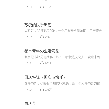
11
1.1万
苏樱的快乐出游
大家好，我是苏樱999，一个用脚步丈量地图、用声音收藏世界的旅行瘾患者。在这里，没有千篇一律的攻略清单，只有真实滚烫的旅行记忆——你会听到我在三亚试乘海洋摩托艇的狼狈，也会跟着我潜入泰国夜市和摊贩比划砍价时的爆笑瞬间；我会分享“非常规旅行”...
14
236
都市青年の生活意见
新京报书评周刊播客上线！一听就是文化人，欢迎来到《都市青年の生活意见》。都市生活的节奏比地铁还快，既多彩又繁忙，既喧闹又孤独，我们不仅需要知识的支持，还需要故事的陪伴。在这里，书评君将每周为你推荐四本好书。每本书都经过编辑部的严格挑选，在短短几分钟之内，为你展现书中最重要的价值、最吸引人的故事。
24
9311
国庆特辑（国庆节快乐）
在评书界，小魏有个朋友叫刘鹏，是一个为评书努力的小伙子。在2021年国庆期间，他想弄个特辑，便烦劳我给他录个爱国题材的评书小段儿。这种事情，不是特殊情况，小魏一般不会拒绝，也就给其录了一个《鲁迅踢鬼》，等他传完，我再传到我的专辑里。另外，小...
14
1.6万
国庆节