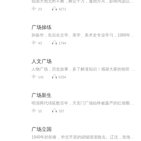
祖国大地无村不舞，舞众千万，蓬勃方兴，影响鸿远以余无乐不赏者来认为，以广场舞随时大庭广众、大音量载歌载舞的特性，其选用的音乐，一定要是经品（歌曲春风且润物，舞感酣到而不破，内容真切你入情，赏心悦目我喝彩）的，不然，问题多多，，选曲部分，余十几年来每日都有习惯去收听、收藏和分类美乐，，有舞乐性的音乐也是其中一类要说明的是，从原曲歌曲调制为更适合伴舞的音乐歌曲，是需经【音频工作站软件】的，针对一首首不同的音乐，按音层、舞韵、韵味、音质等方面思考，精细调谐而来，...
23
4271
广场操练
孙振华，先后在文学、美学、美术史专业学习，1989年获博士学位；现为中国美术学院博士研究生导师；四川美院、湖北美院、上海美院特聘教授；中国雕塑学会副会长兼秘书长、中国城市雕塑家协会副主席、《中国雕塑》主编。专业领域：雕塑理论及历史、公共艺术...
43
1744
人文广场
人物广场，历史故事，多了解涨知识！感谢大家的收听 关注 订阅 转发 评论 留言 指正 谢谢！记得要一键七连哟！
141
5334
广场新生
明清两代绵延数百年，天安门广场始终被森严的红墙圈禁在皇家规制之内……！
10
337
广场立国
1949年的初春，华北平原的硝烟渐渐散去。辽沈，淮海，平津三大战役次第收官，国民党反动军队在北方的军事防钱彻良崩塌，北平这座有着八百多年建都史的古老都城……！