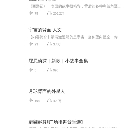
《西游记》，表面的故事很精彩，背后的各种利益角逐更加的引人入胜，当事人的心理活动行为举止都不是无的放矢，耐人寻味！
75
203.2万
宇宙的背面|人文
【内容简介】最清澈透明的是宇宙，当你望向星空，你不仅看到了遥远的恒星，你还看到了漫长的岁月；最深奥难解的也是宇宙，当你收回目光，开始沉思，简单的题目却没有答案。 如果有什么可以真正当得起“伟大”二字，那就是宇宙。它伟大到你根本无法面对它，...
23
3.4万
屁屁侦探｜新款｜小故事全集
5
993
月球背面的外星人
194
420万
翩翩起舞‖广场排舞音乐选1