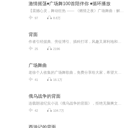
激情摇荡♦️广场舞100首陪伴你 ♦️循环播放
【震撼心灵，舞动狂热 —— 《燃情之夜》广场舞曲：解锁你的性感与激情密码！】在城市的灯火阑珊处，当夜色如墨，星河璀璨，一场关于音乐、舞蹈与灵魂的盛宴正悄然拉开序幕。这不是一场普通的聚会，而是《燃情之夜》广场舞曲所带来的，一场跨越年龄、性别...
97
8.8万
背面
作者引经据典、旁征博引、插科打诨，风趣又犀利地和读者谈世间各种爱好之情状。
25
2196
广场舞曲
老徐个人收集的广场舞歌曲，免费分享给大家，希望大家喜欢！！！
41
16.1万
俄乌战争的背面
连载朗读纪实小说《俄乌战争的背面》，拒绝无脑爽文，纯硬核写实。追溯俄乌地缘历史根源，还原开战前后欧美俄多方博弈；细致拆解各类实战战术、单兵武器、AI 无人机全域作战体系，完整复盘多场关键战役。结合真实战报推演现代信息化战争规则，深挖战场背后...
42
104.7万
西游记的背面