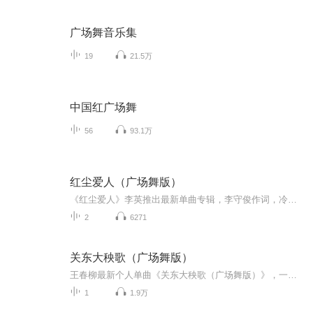
广场舞音乐集
19
21.5万
中国红广场舞
56
93.1万
红尘爱人（广场舞版）
《红尘爱人》李英推出最新单曲专辑，李守俊作词，冷雨作曲，张浩编曲，吉他：刘丽也，和声：陈肖权＆贺佩莉，混音：张珺逸，制作人：张浩，发行：北京吉瑞文化传媒。
2
6271
关东大秧歌（广场舞版）
王春柳最新个人单曲《关东大秧歌（广场舞版）》，一首欢快吉祥富有东北韵味的作品，由刘申五作词，张振国作曲，李柏编曲，北京吉瑞文化传媒有限公司发行。
1
1.9万