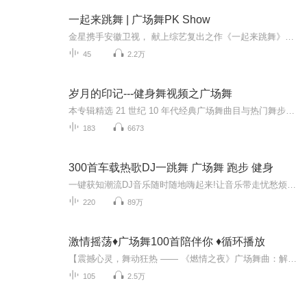
一起来跳舞 | 广场舞PK Show
金星携手安徽卫视， 献上综艺复出之作《一起来跳舞》， 除却金星有话说， 还有60个关于舞蹈的动人故事， 超越年龄和苦难，由耳入心感动你。 安徽卫视每周六晚21:20， 星推官金星邀你一起共舞， 感受舞蹈的独特魅力， 舞动人生，绽放精彩！
45
2.2万
岁月的印记---健身舞视频之广场舞
本专辑精选 21 世纪 10 年代经典广场舞曲目与热门舞步，汇集当年风靡大街小巷的国民舞曲。节奏明快、动作简单易学，承载着一代人茶余饭后的健身与欢乐记忆。从广场到社区，从家庭到街头，每一支舞都带着浓浓的时代气息，见证了全民健康、邻里同乐的美好时...
183
6673
300首车载热歌DJ一跳舞 广场舞 跑步 健身
一键获知潮流DJ音乐随时随地嗨起来!让音乐带走忧愁烦恼!跟随我的脚步，发现更多好听的歌，记录属于你的美好生活。老司机：不听歌没有灵魂不知道有多少老司机跟主播一样，开车听歌就好比给自己的车技加上BUFF一下，跟着音乐节奏而驾驶，嘎嘎有感觉。我很喜...
220
89万
激情摇荡♦️广场舞100首陪伴你 ♦️循环播放
【震撼心灵，舞动狂热 —— 《燃情之夜》广场舞曲：解锁你的性感与激情密码！】 在城市的灯火阑珊处，当夜色如墨，星河璀璨，一场关于音乐、舞蹈与灵魂的盛宴正悄然拉开序幕。这不是一场普通的聚会，而是《燃情之夜》广场舞曲所带来的，一场跨越年龄、性别...
105
2.5万