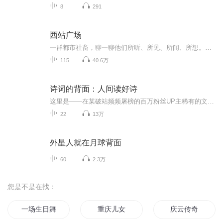
8
291
西站广场
一群都市社畜，聊一聊他们所听、所见、所闻、所想。聊聊世界各地奇趣见闻，讲讲各行各业辛酸血泪，主观输出点评时下热点...
115
40.6万
诗词的背面：人间读好诗
这里是——在某破站频频屠榜的百万粉丝UP主稀有的文学人物解读内容用2023年最独特的视角解构N位诗人的人生格局不快乐吗？读李白啊！不想卷了？读王维啊！人生太迷茫？读辛弃疾啊！人间不值得？读黄庭坚啊！人卑微如尘埃，渺小如尘土。但还好我们不是两手空...
22
13万
外星人就在月球背面
60
2.3万
您是不是在找：
一场生日舞会
重庆儿女
庆云传奇