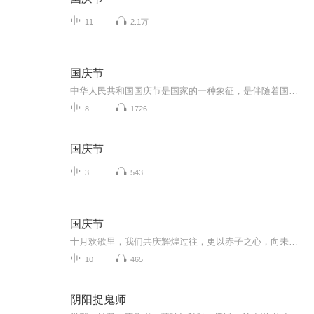
11
2.1万
国庆节
中华人民共和国国庆节是国家的一种象征，是伴随着国家的出现而出现的。让我们用诗歌朗诵歌颂祖国的繁荣富强，国泰民安。
8
1726
国庆节
3
543
国庆节
十月欢歌里，我们共庆辉煌过往，更以赤子之心，向未来书写滚烫的誓言——这盛世，值得我们以热爱相拥。
10
465
阴阳捉鬼师