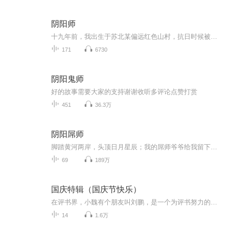
阴阳师
十九年前，我出生于苏北某偏远红色山村，抗日时候被屠村过，经常发生些灵异事件。因为我爷爷是村支书，我有幸见证了这些诡异的案件。讲述这些年我亲身经历的“老树杀人案”“水井藏棺案”“肢解儿童案”“借尸还魂案”……挖出隐藏在罪恶背后的真相，杀人...
171
6730
阴阳鬼师
好的故事需要大家的支持谢谢收听多评论点赞打赏
451
36.3万
阴阳屌师
脚踏黄河两岸，头顶日月星辰；我的屌师爷爷给我留下了三本书， 因此我的名字叫做刘三本！奶奶每天拉着我给我讲爷爷的屌丝传奇！ 东北五大仙家，黑龙与白龙打仗！夜访鬼村遇僵尸！跟一只禽兽抢功德！
69
189万
国庆特辑（国庆节快乐）
在评书界，小魏有个朋友叫刘鹏，是一个为评书努力的小伙子。在2021年国庆期间，他想弄个特辑，便烦劳我给他录个爱国题材的评书小段儿。这种事情，不是特殊情况，小魏一般不会拒绝，也就给其录了一个《鲁迅踢鬼》，等他传完，我再传到我的专辑里。另外，小...
14
1.6万