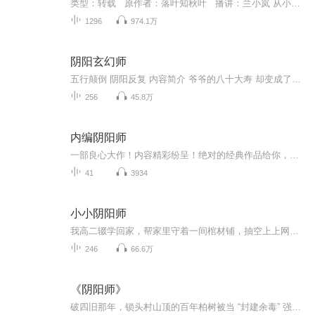
类型：转载 原作者：落叶知秋叶 播讲：兰小岚 从小阴阳眼，天生遇鬼怪， 爷爷万般无奈传我阴阳捉鬼术， 从此之后我在深山里和狐狸精谈人生理想， 在校园里和跳楼的女鬼谈恋爱，尸煞，凶尸， 行尸走肉，天师派，龙虎山，茅山，萝莉， 极品校花，完美情人，只有你想不到，没有我做不到！ 注：此本专辑为上部，下部点我资料在专辑里面哦！
1296
974.1万
阴阳玄幻师
五行颠倒 阴阳反复 内容简介 爷爷的八十大寿 却变成了活人出丧 为此进入了一场妖鬼横行的世界 邪阴七星钉、引尸鬼、活死人、遇魔僵，太阳国的秘密试验基地等等等等... 且听主播带你揭开爷爷悄悄藏在自己身体里的推背图是否能帮自己度过这些危机。 主播介绍...
256
45.8万
内编阴阳师
一部良心大作！内容精彩纷呈！绝对的经典作品给你，获奖作品，欢迎您的意见和建议，我们将不断提升自己，给大家呢带来更多优秀的作品。请大家多多支持，好听就请小伙伴一起来吧。只就是对我们最大的支持了。一部良心大作！内容精彩纷呈！绝对的经典作品给你，获奖作品，欢迎您的意见和建议，我们将不断提升自己，给大家呢带来更多优秀的作品。请大家多多支持，好听就请小伙伴一起来吧。只就是对我们最大的支持了。
41
3934
小小阴阳师
我高二辍学回家，帮家里守着一间棺材铺，抽空上上网，看看书，日子倒还算舒服。我从未想过，我原本平淡的生活，会因为发火打碎白蛇塑像而被血婴蛊缠身。我与长安，跋山涉水，不远千里，来到南域苗疆寻找活命之术。原本，我以为一切都应该结束了。直到我来到南域苗疆，我才知道，原来每一次结束都是一次新的开始。我是一名只会画符的阴阳师，但我始终坚信，我总有一天不止会画符！
246
66.6万
《阴阳师》
破四旧那年，锁头村山顶的百年柏树被当 “封建余毒” 强伐，谁曾想这棵树下藏着不为人知的秘密：树干制成三口半棺材后，砍树人家竟遭遇三死一残的灭门式横祸，从此村中鬼事频发，怨气缠身。而这一切，都与多年前因发现龙穴被冠 “忤逆” 之罪满门抄斩的风...