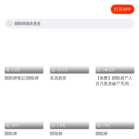
打开APP
阴阳师国庆悬赏
5.9万
10.6万
196.6万
阴阳师笔记|阴阳师
至高悬赏
【免费】阴阳捞尸人
百万悬赏破尸咒|民间
灵异|鬼故事
2077
2.8万
1783
阴阳师
阴阳师
阴阳师