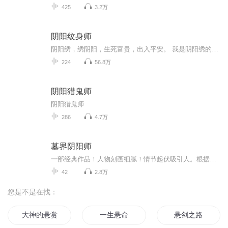
425
3.2万
阴阳纹身师
阴阳绣，绣阴阳，生死富贵，出入平安。 我是阴阳绣的传人，阴阳绣说白了，就是一种很特殊的刺青，俗称“纹身”，阴阳绣铭刻在皮肤上，可以驱鬼辟邪、扭转晦气、增加财运，保平安等等效果。 照理说，在现代都市里，这门手艺，应该挺赚钱的，可我师..
224
56.8万
阴阳猎鬼师
阴阳猎鬼师
286
4.7万
墓界阴阳师
一部经典作品！人物刻画细腻！情节起伏吸引人。根据听众的喜好而精选，声音清晰，感染力强。感情色彩浓厚。。就是对我们的最大支持和厚爱。每天加班很辛苦，您就动动手指支持一下吧！一部经典作品！人物刻画细腻！情节起伏吸引人。根据听众的喜好而精选，声音清晰，感染力强。感情色彩浓厚。。就是对我们的最大支持和厚爱。每天加班很辛苦，您就动动手指支持一下吧！一部经典作品！人物刻画细腻！情节起伏吸引人。根据听众的喜好而精选，声音清晰，感染力强。感情色彩浓厚。。就是对我们的最大支持和厚爱。每天加班很辛苦，您就动动手指支持一下吧！
42
2.8万
您是不是在找：
大神的悬赏
一生悬命
悬剑之路