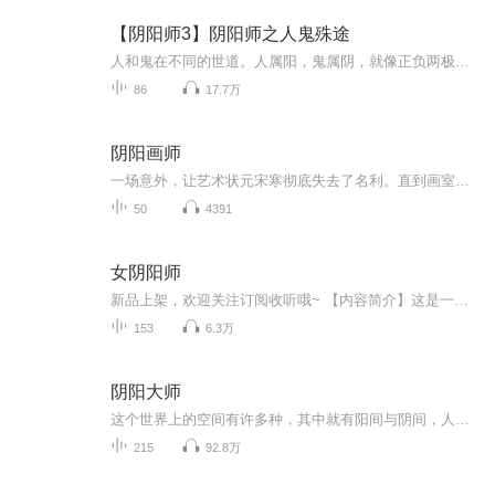
【阴阳师3】阴阳师之人鬼殊途
人和鬼在不同的世道。人属阳，鬼属阴，就像正负两极一样互相排斥，所以不能组合在一起，即使组合在一起了，最终还是惨淡的结局。 乐童，本来只是一个生活在象牙塔里的大学生，在一次周末出去打工回来。路中，遭遇了一场车祸。却被一个人救下来。这个人精通五行八卦，追鬼占术。乐童为了救自己的同寝同学而拜他为师。学习捉鬼的秘术，从此通晓阴阳。之后自己和朋友所经历的事情超出了他的想象，跳楼自杀的鬼情侣，修炼百年的蛇仙，精神病医院的连体人。甚至和一个姓叶的神秘阴阳家族扯上了关系，一团团的秘密笼罩着自...
86
17.7万
阴阳画师
一场意外，让艺术状元宋寒彻底失去了名利。直到画室最后一位客人带来了救赎。他与红眼乌鸦签订契约，将灵魂交给画。按照一次次任务的安排，宋寒不断的进入到各大画之中探险取材，并将其纳入自己的素材之中。随着画室的客人不断的惊悚声，他靠着画室名利双...
50
4391
女阴阳师
新品上架，欢迎关注订阅收听哦~ 【内容简介】这是一部热血动漫风格的小说。身为紫薇命星的女高中生凌芊芊，意外的卷入一次次灵异事件中。随着她和同伴们一次一次的降妖除魔，真相也慢慢的浮出水面......作者：南城凌千晴主播：红姐有声
153
6.3万
阴阳大师
这个世界上的空间有许多种，其中就有阳间与阴间，人鬼互不侵犯。但在人类的阳间里又有许多飘荡鬼，他们生前的怨气还停留在阳间。 一个通晓鬼怪的年轻人，叶翼，天生具有阴阳眼，受高人传授，本领高强。他的身世是个迷，不知道自己来自哪儿。没有人能占卜出他的今生来世。而在他遇见一个神秘高人时，告诉他在今生当中会遇见三个人来决定自己的命运。 学校里十年前自杀冤鬼 山村宋朝时期的女尸 会邪术修行过的厉鬼 亦敌亦友的傀儡师… 这个世界上的空间有许多种，其中就有阳间与阴间，人鬼互不侵犯。但在人类的阳间里又有许多飘荡鬼，他们生前的怨气还停留在阳间。 一个通晓鬼怪的年轻人，叶翼，天生具有阴阳眼，受高人传授，本领高强。他的身世是个迷，不知道自己来自哪儿。没有人能占卜出他的今生来世。而在他遇见一个神秘高人时，告诉他在今生当中会遇见三个人来决定自己的命运。 学校里十年前自杀冤鬼 山村宋朝时期的女尸 会邪术修行过的厉鬼 亦敌亦友的傀儡师…
215
92.8万