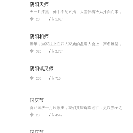
阴阳天师
天一片漆黑，伸手不见五指，大雪伴着冷风扑面而来，此刻在锅抵滩附近一片白茫茫，而在锅抵滩岸上的一处角落里，聚集着两个鬼鬼祟祟的人，似乎是在商量着什么， 其中一个裹着皮袄，手拿凿冰锄的人不停的哈着气，对着身旁另一个人说道:“二…爷…咱咱们还还是赶快把尸体埋埋...
28
1.6万
阴阳相师
当年，游家祖上在四大家族的盘道大会上，声名显赫，威震鬼圈！后来惨遭黑恶势力毒手，不得已改作鉴宝，在黑恶势力步步紧逼下，游鸣传承了游家祖传的相术，成为极品相师，游走在阴阳两界........
325
2.7万
阴阳镇灵师
238
715
国庆节
喜迎国庆十月欢歌里，我们共庆辉煌过往，更以赤子之心，向未来书写滚烫的誓言——这盛世，值得我们以热爱相拥。
20
4542
国庆节