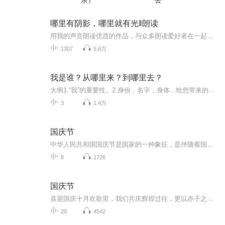
乐）
去
哪里有阴影，哪里就有光‖朗读
用我的声音朗读优质的作品，与众多朗读爱好者在一起交流！
1307
5.6万
我是谁？从哪里来？到哪里去？
大纲1.“我”的重要性。2.身份，名字，身体...给您带来的苦恼。3.是谁在主宰着您?4.老子、伟人、古希腊阿罗神庙、蒙田、所罗门、顺治…如何认识“我”。5.名利身（假我）的危害!6.认识“我”的好处，阳明先生，佛陀，六祖给您答案。7.修行方向，开悟后的状...
3
1.4万
国庆节
中华人民共和国国庆节是国家的一种象征，是伴随着国家的出现而出现的。让我们用诗歌朗诵歌颂祖国的繁荣富强，国泰民安。
8
1726
国庆节
喜迎国庆十月欢歌里，我们共庆辉煌过往，更以赤子之心，向未来书写滚烫的誓言——这盛世，值得我们以热爱相拥。
20
4542