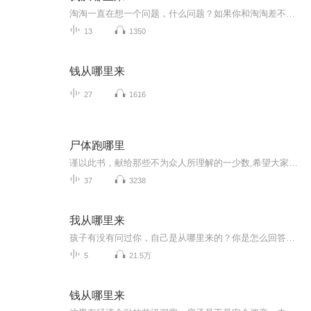
淘淘一直在想一个问题，什么问题？如果你和淘淘差不多，你多半能猜出来。其实，这个问题他早就问过爸爸妈妈了，可他们的回答都不一样，淘淘不知道该听谁的才好
13
1350
钱从哪里来
27
1616
尸体跑哪里
谨以此书，献给那些不为众人所理解的一少数,希望大家能够了解他们生命中的欢乐与辛酸，灵魂深处的黑暗和光明。 【题记】 我们不是神，所以我们无法选择自己的出生。 我们不是神，但我们可以选择如何活着，以及如何死去。 【阅读指南——请咬文嚼字确认以下事项后，再翻阅正文】 一、以下人群禁止阅读 1．18岁以下未成年； 2．有任何程度抑郁症、忧郁症患者； 3．以各类电影和现实中的杀人狂为偶像以及以成为杀手为梦想者； 4．抱着理想主义人生观者； 5．有暴力倾向者。 二、以下人群谨慎阅读 1．处于生存和情绪低谷者； 2．正在极度爱一个人，或恨一个人者； 3．心智不健全者，请在监护人或医师指导下阅读。 三．本书不是之处 1．本书不是一本善良的书； 2．本书不是一本快乐的书； 3．本书不是一本色情的书； 4．本书不是一本血腥的书； 5．本书不是一本暴力的书； 6. 本书不是一本恐怖的书； 7．本书不是一本正常的书。 越这样我越想看，你懂了没精髓？
37
3238
我从哪里来
孩子有没有问过你，自己是从哪里来的？你是怎么回答他（她）的呢？想不想听听别人家的孩子从他们的家长那里得到的答案？人的生命如此珍贵，为什么还有孩子会羡慕小狗小猫的生活？如果我们一直回避这些最本源的话题，孩子们又如何知道自己的生命是多么来之...
5
21.5万
钱从哪里来