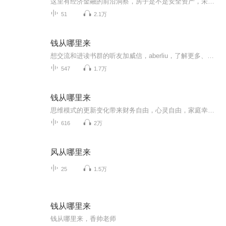
这里有经济金融的前沿洞察，房子是不是安全资产，未来还存在可以干一辈子的职业吗？这是一本0基础就能看懂的理财书。
51
2.1万
钱从哪里来
想交流和进读书群的听友加威信，aberliu，了解更多、更系统化，更有价值的内容。 我们要用15年的时间影响一亿人读书，1000个家庭实现财富自由、时间自由和心灵自由！
547
1.7万
钱从哪里来
思维模式的更新变化带来财务自由，心灵自由，家庭幸福，身心健康！成长是复利的，能力是可以训练的；成功需要努力，而大的成功则需要导师。真正的财务自由是什么？就是当你不工作的时候，也不必为金钱发愁，因为你有其他渠道的收入来源。当工作不再是获得...
616
2万
风从哪里来
25
1.5万
钱从哪里来
钱从哪里来，香帅老师