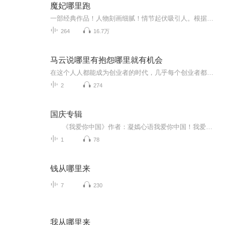
魔妃哪里跑
一部经典作品！人物刻画细腻！情节起伏吸引人。根据听众的喜好而精选，声音清晰，感染力强。感情色彩浓厚。。就是对我们的最大支持和厚爱。每天加班很辛苦，您就动动手指支持一下吧！一部经典作品！人物刻画细腻！情节起伏吸引人。根据听众的喜好而精选，声音清晰，感染力强。感情色彩浓厚。。就是对我们的最大支持和厚爱。每天加班很辛苦，您就动动手指支持一下吧！一部经典作品！人物刻画细腻！情节起伏吸引人。根据听众的喜好而精选，声音清晰，感染力强。感情色彩浓厚。。就是对我们的最大支持和厚爱。每天加班很...
264
16.7万
马云说哪里有抱怨哪里就有机会
在这个人人都能成为创业者的时代，几乎每个创业者都会经历困苦、迷茫、失落、坎坷……会遭遇资金、市场、团队、管理等各种问题，他们渴望获得一些成功者的指点和帮助，希望成功者沉淀出的宝贵经验能给他们有所启发。 从“骗子”、“疯子”、“狂人”到打造...
2
274
国庆专辑
《我爱你中国》作者：凝嫣心语我爱你中国！我爱你春天蓬勃的秧苗；我爱你秋日金黄的硕果。我爱你中国！我爱你青松气质，我爱你红梅品格！我爱你家乡的甜蔗好像乳汁滋润着我的心窝。我爱你中国，我要把最美的歌儿献给你，我的母亲我的祖国。我爱你中国，我爱...
1
78
钱从哪里来
7
230
我从哪里来