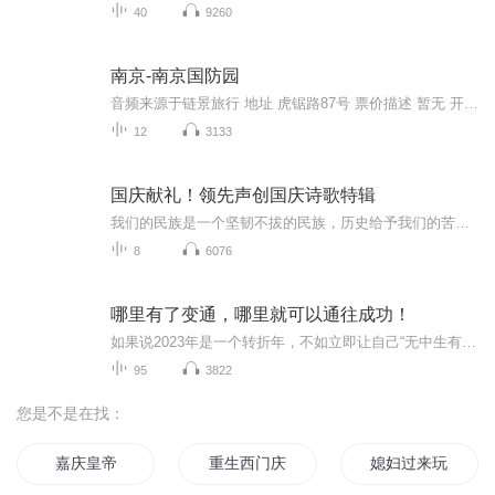
40
9260
南京-南京国防园
音频来源于链景旅行 地址 虎锯路87号 票价描述 暂无 开放时间 全天 乘车信息 暂无
12
3133
国庆献礼！领先声创国庆诗歌特辑
我们的民族是一个坚韧不拔的民族，历史给予我们的苦难都变成了闪着金光的勋章！我们的国家是一个龙腾虎跃的国家，那条巨龙正以不可阻挡之势崛起于神奇的东方！------------------------------------------------值此祖国70周年华诞之际，领先声创以诗歌向祖国献礼！用我们的声音、用我们的热血、用我们的灵魂诵读经典爱国篇章，歌颂我们的祖国！永远繁荣富强！
8
6076
哪里有了变通，哪里就可以通往成功！
如果说2023年是一个转折年，不如立即让自己“无中生有”，制造点以往生活中的不痛快，有时经历短暂的痛苦，就是避免一辈子的痛苦，那就要了解何为“变通”，共勉！
95
3822
您是不是在找：
嘉庆皇帝
重生西门庆
媳妇过来玩游戏