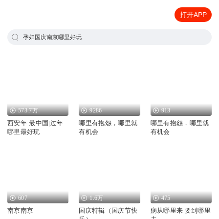
打开APP
孕妇国庆南京哪里好玩
573.7万
9286
913
西安年·最中国|过年
哪里有抱怨，哪里就
哪里有抱怨，哪里就
哪里最好玩
有机会
有机会
607
1.6万
475
南京南京
国庆特辑（国庆节快
病从哪里来 要到哪里