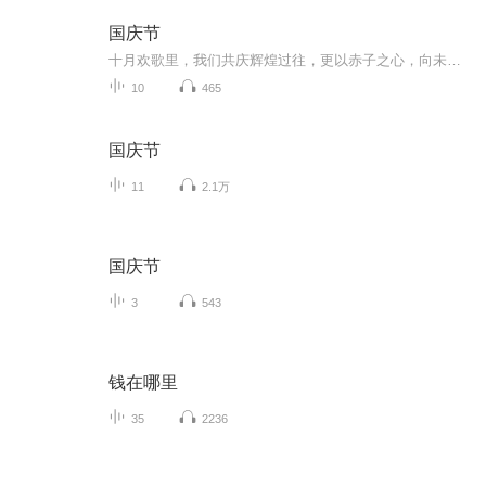
国庆节
十月欢歌里，我们共庆辉煌过往，更以赤子之心，向未来书写滚烫的誓言——这盛世，值得我们以热爱相拥。
10
465
国庆节
11
2.1万
国庆节
3
543
钱在哪里
35
2236