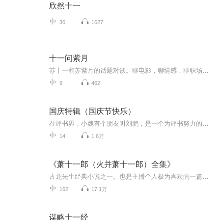
欣然十一
36
1627
十一问紫月
苏十一和苏紫月的话题对谈。聊电影，聊情感，聊职场，聊育儿……生活杂谈，各有观点；不论对错，直抒己见；男女立场大不同，你同意谁，反对谁？欢迎留言加入哦！喜欢请关注，深爱请守护~
9
462
国庆特辑（国庆节快乐）
在评书界，小魏有个朋友叫刘鹏，是一个为评书努力的小伙子。在2021年国庆期间，他想弄个特辑，便烦劳我给他录个爱国题材的评书小段儿。这种事情，不是特殊情况，小魏一般不会拒绝，也就给其录了一个《鲁迅踢鬼》，等他传完，我再传到我的专辑里。另外，小...
14
1.6万
《萧十一郎（火并萧十一郎）全集》
古龙先生经典小说之一。也是主播个人极为喜欢的一篇。美酒，宝刀，心爱的女子。试问，谁？又会不喜欢呢？
162
17.1万
谋略十一经