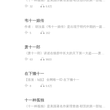
《十一种孤独》是美国作家理查德·耶茨创作的第一部短篇小说集，出版于1962年，收集了作者在1951至1961年创作的11篇短篇小说。以冷峻的笔触描写了美国二战后五六十年代普通纽约人的生活：十一种人的十一种孤独的人生。用简约的语言塑造了社会典型环境中的典型人物，并且通过对他们的刻画描写，来剖析当时美国普通人的生存现状和心理状况。该书充满活力、引人入胜。 初次尝试制作有声书专辑，各方面都很稚嫩青涩，希望各位多提意见。
32
6.8万
韦十一娘传
作者： 胡汝嘉《韦十一娘传》是出现于明代中期的一篇剑侠小说，在国内已失传三百余年的明人胡汝嘉著《韦十一娘传》，在韩国发现，见于朝鲜活字本《删补文苑楂橘》。最近韩国学者将《韦十一娘传》影印本寄给本文作者。该作品重现、填补了我国剑侠小说史上一...
5
162
萧十一郎
《萧十一郎》讲述在狼群中长大的天下第一大盗——萧十一郎，与出生名门世族的天下第一美人——沈璧君以及随性直率的“女妖怪”风四娘之间，流传千古，荡气回肠的故事。
63
9603
在下懒十一
【首发：b战】 全网唯一ID 在下懒十一
8
6.6万
十一种孤独
《十一种孤独》是美国著名作家理查德·耶茨的第一部短篇小说集，出版于1962年，收集了作者在1951至1961年创作的11篇短篇小说，被誉为纽约版的《都柏林人》，以冷峻的笔触描写了美国二战后五六十年代纽约人的生活，是20世纪美国文学的经典作品。