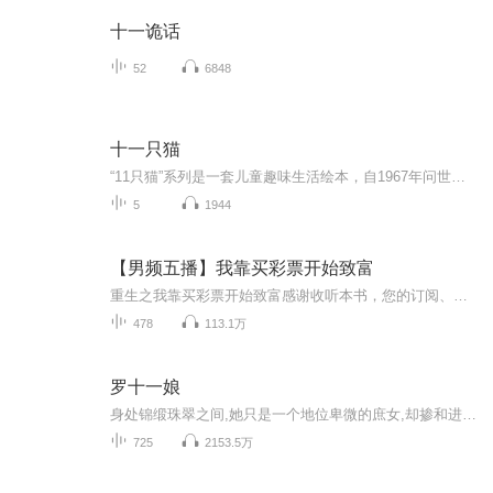
十一诡话
52
6848
十一只猫
“11只猫”系列是一套儿童趣味生活绘本，自1967年问世后屡获大奖，到今天仍是孩子们心中的绘本人气王！作者采用诙谐滑稽、富有悬念的笔调，勾画出11只猫的鲜明形象，他们有一点好奇心、一点小贪心、一点小滑头，却天性善良勇敢。11只猫就像天性纯真的孩子...
5
1944
【男频五播】我靠买彩票开始致富
重生之我靠买彩票开始致富感谢收听本书，您的订阅、播放、评论、分享是创作团队继续更新的最大动力！【内容简介】窝囊了一辈子的林盛，做过最浪漫的事就是在妻子的坟头仰头喝下农药，等他醒来的时候发现自己回到了2000年。林盛觉得这是上天给他改过自新的...
478
113.1万
罗十一娘
身处锦缎珠翠之间,她只是一个地位卑微的庶女,却掺和进了庞大的家族阴谋,为了改变自身的环境,她不得不步步为营。
725
2153.5万