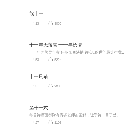
熊十一
13
9085
十一年无落雪|十一年长情
十一年无落雪作者 任尔东西演播 诗安C给世间最难得我一生狂热 陆嵘峥我一生无悔 入警校青梅竹马十一年长情 那是一堆未寄出去的信甚至连署名都没有陆嵘峥打开其中一封上面的娟秀字迹，赫然写着一句话陆嵘峥同志，今年我真的要放弃你了请大家点赞评论转发支持哦你们的点赞是我进步的动力
53
5224
十一只猫
5
908
第十一式
每首诗后面都附有青瓷老师的图解，让学诗一目了然。...
27
1196