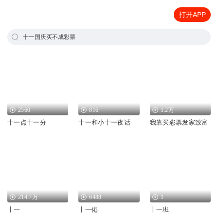
打开APP
十一国庆买不成彩票
2560
816
1.2万
十一点十一分
十一和小十一夜话
我靠买彩票发家致富
214.7万
6488
1
十一
十一倦
十一班