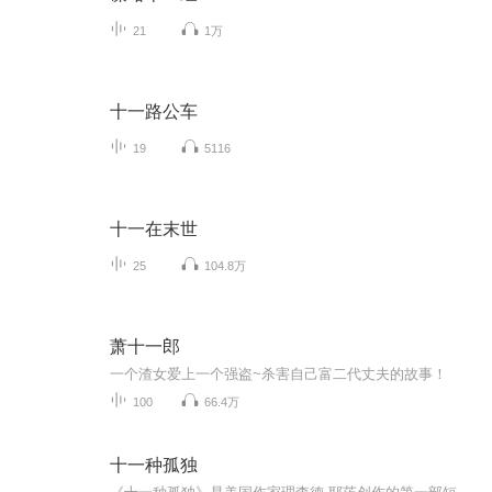
21
1万
十一路公车
19
5116
十一在末世
25
104.8万
萧十一郎
一个渣女爱上一个强盗~杀害自己富二代丈夫的故事！
100
66.4万
十一种孤独