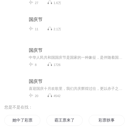
27
1.6万
国庆节
11
2.1万
国庆节
中华人民共和国国庆节是国家的一种象征，是伴随着国家的出现而出现的。让我们用诗歌朗诵歌颂祖国的繁荣富强，国泰民安。
8
1726
国庆节
喜迎国庆十月欢歌里，我们共庆辉煌过往，更以赤子之心，向未来书写滚烫的誓言——这盛世，值得我们以热爱相拥。
20
4542
您是不是在找：
她中了彩票
霸王票来了霸王票来了
彩票轶事