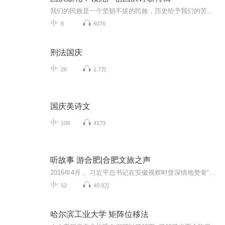
我们的民族是一个坚韧不拔的民族，历史给予我们的苦难都变成了闪着金光的勋章！我们的国家是一个龙腾虎跃的国家，那条巨龙正以不可阻挡之势崛起于神奇的东方！------------------------------------------------值此祖国70周年华诞之际，领先声创以诗歌向祖国献礼！用我们的声音、用我们的热血、用我们的灵魂诵读经典爱国篇章，歌颂我们的祖国！永远繁荣富强！
8
6076
刑法国庆
26
1.7万
国庆美诗文
108
4173
听故事 游合肥|合肥文旅之声
2016年4月， 习近平总书记在安徽视察时曾深情地赞誉“合肥这个地方是养人的”。合肥市文化和旅游局与喜马拉雅安徽营销运营中心联合推出《美丽合肥 养人之城》，从人文养心方面讲述三国故地、包公故里、晚清名臣李鸿章故居故事；从山水养情方面讲述巢湖、紫...
52
40.9万
哈尔滨工业大学 矩阵位移法