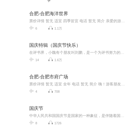
学
合肥-合肥海洋世界
票价详情 暂无 适宜 四季皆宜 电话 暂无 简介 亲爱的游客朋友您好，欢迎您来到合肥海洋世界。合肥海洋世界坐落于合肥经济技术开发区繁华大道，它是安徽省内首家大型海洋公园。这里汇聚了各种或可爱，或凶猛的海洋动物，为您展示了一个奇妙的水下世界。在这...
6
1.1万
国庆特辑（国庆节快乐）
在评书界，小魏有个朋友叫刘鹏，是一个为评书努力的小伙子。在2021年国庆期间，他想弄个特辑，便烦劳我给他录个爱国题材的评书小段儿。这种事情，不是特殊情况，小魏一般不会拒绝，也就给其录了一个《鲁迅踢鬼》，等他传完，我再传到我的专辑里。另外，小...
14
1.6万
合肥-合肥市府广场
票价详情 暂无 适宜 全年 电话 暂无 简介 嗨！游客朋友您好，欢迎来到合肥市府广场！合肥市府广场南邻省政府，北靠市政府，它是合肥的政治活动中心，又是合肥商贸、金融和交通网络中心。这里每天都狠多人流穿梭，非常地繁华。合肥市府广场占地面积50000平...
4
708
国庆节
中华人民共和国国庆节是国家的一种象征，是伴随着国家的出现而出现的。让我们用诗歌朗诵歌颂祖国的繁荣富强，国泰民安。
8
1726