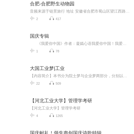
合肥-合肥野生动物园
音频来源于链景旅行 地址 安徽省合肥市蜀山区望江西路600号 票价描述 成人票：35元、儿童票：17元 开放时间 早8:00-晚6:00 乘车信息 48路、102路、651路、665路、801路“警察学院”站下，即到合肥野生动物园东门。102路、665路“蜀南庭苑”站下，即到合肥...
2
417
国庆专辑
《我爱你中国》作者：凝嫣心语我爱你中国！我爱你春天蓬勃的秧苗；我爱你秋日金黄的硕果。我爱你中国！我爱你青松气质，我爱你红梅品格！我爱你家乡的甜蔗好像乳汁滋润着我的心窝。我爱你中国，我要把最美的歌儿献给你，我的母亲我的祖国。我爱你中国，我爱...
1
78
大国工业梦|工业
【内容简介】本书分为院士梦与企业梦两部分，分别以院士和企业家为切，述说中国工业发展中的滴故事。1. 院士梦部分，邀请国内工业领域相关的知名院士，通过院士口 述、专人访谈整理的方式，挖掘整理院士在科研生涯中亲身经历的工业领域的事件、 创新及突破...
22
509
【河北工业大学】管理学考研
【河北工业大学】管理学考研
4
1265
国庆献礼！领先声创国庆诗歌特辑