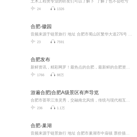
土木工程类专业的听友们可以了解下 了解了也不会吃亏
24
1326
合肥-徽园
音频来源于链景旅行 地址 合肥市蜀山区繁华大道276号 票价描述 暂无 开放时间 8:00-17:30 乘车信息 暂无
23
7591
合肥发布
新鲜资讯，精彩网罗！最热点的合肥，最新鲜的合肥资讯，您最需要的城市信息，这里是由喜马拉雅安徽运营服务中心独家出品的晨间资讯类栏目——合肥发布。喜马拉雅合肥，每天给你想听，给你好听。了解更多本地线上线下活动详情，可关注喜马拉雅安徽运营服务...
1766
88万
游遍合肥|合肥A级景区有声导览
合肥市荟萃江淮灵秀，交融南北风情，传统与现代相互辉映，自然与人文相得益彰。在这里，可以寻访人文古迹，探秘科学新城，畅游精彩山水，领略城市风光，品尝庐州美食。
236
1.1万
合肥-巢湖
音频来源于链景旅行 地址 合肥市巢湖市中庙镇 票价描述 无需门票。去姥山岛机械船票60 元，快艇75元。 开放时间 暂无 乘车信息 出合肥城东南，驱车约半个小时到。