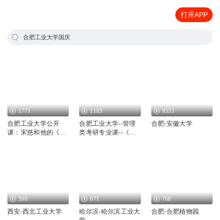
打开APP
合肥工业大学国庆
1771
1183
9533
合肥工业大学公开
合肥工业大学--管理
合肥-安徽大学
课：宋慈和他的《洗
类考研专业课--《管
冤集录》
理学》--杨善林（第
二版）
590
871
768
西安-西北工业大学
哈尔滨-哈尔滨工业大
合肥-合肥植物园