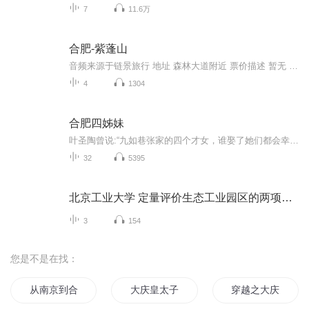
7
11.6万
合肥-紫蓬山
音频来源于链景旅行 地址 森林大道附近 票价描述 暂无 开放时间 全天 乘车信息 暂无
4
1304
合肥四姊妹
叶圣陶曾说:“九如巷张家的四个才女，谁娶了她们都会幸福一辈子。”这四个才貌双全的女子便是张元和、张允和、张兆和、张充和。 在苏州园林中长大的闺秀经历着从传统到现代的历史蜕变，新式西学与传统昆曲在她们这里交融，诗情画意的生活与错综复杂的命运不亚于宋氏三姐妹……
32
5395
北京工业大学 定量评价生态工业园区的两项指标 戴铁军
3
154
您是不是在找：
从南京到合肥
大庆皇太子
穿越之大庆帝国