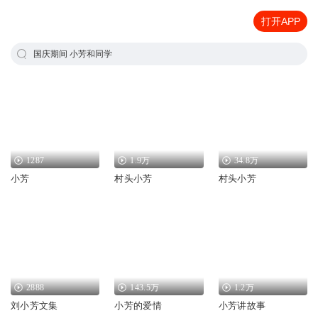
打开APP
国庆期间 小芳和同学
1287
1.9万
34.8万
小芳
村头小芳
村头小芳
2888
143.5万
1.2万
刘小芳文集
小芳的爱情
小芳讲故事