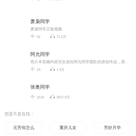
萧枭同学
萧枭同学正版视频
42
71.2万
阿允同学
简介本音频内容完全源自阿允同学团队的原创作品，原始作品的完整版权和所有知识产权均归属于阿允同学团队或其指定权利人本人仅为搬运者，并非原创作者，也不享有任何版权，本人对原始作品进行了翻录，简单剪辑等操作，未对作品的核心创意，实质性内容进行...
23
1.4万
张奥同学
1510
3017.9万
您是不是在找：
元芳你怎么看
重庆儿女
芳好月华