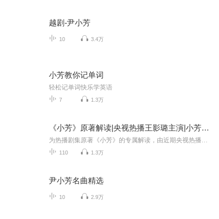
越剧-尹小芳
10
3.4万
小芳教你记单词
轻松记单词快乐学英语
7
1.3万
《小芳》原著解读|央视热播王影璐主演|小芳出嫁
为热播剧集原著《小芳》的专属解读，由近期央视热播剧中饰演小芳的王影璐主演相关内容为切入点，围绕小芳出嫁的核心情节展开深度拆解，梳理原著故事脉络，解析人物情感内核，还原剧集背后的细节伏笔，带观众读懂伊北的原著《小芳出嫁》故事里的烟火温情与...
110
1.3万
尹小芳名曲精选
10
2.9万