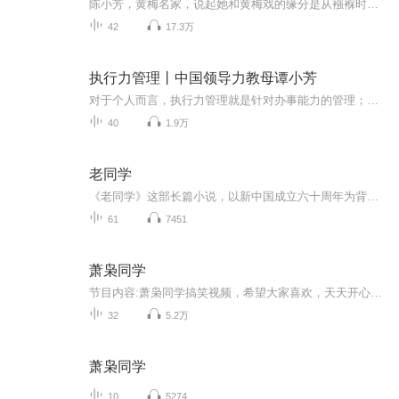
陈小芳，黄梅名家，说起她和黄梅戏的缘分是从襁褓时期就开始了，此后她把自己最风华正茂的二十年献给了黄梅戏舞台，把一个演员最灿烂、最成熟的黄金期留在了大洋彼岸。如今，离开黄梅戏舞台已经将近20年的陈小芳依然对黄梅戏有着不减的热情，本期节目就将...
42
17.3万
执行力管理丨中国领导力教母谭小芳
对于个人而言，执行力管理就是针对办事能力的管理；对于团队而言，执行力就是战斗力。换句话说，对于企业而言，没有执行力就没有竞争力。企业的执行力是企业经营管理的重要组成部分，是企业目标得以落实的具体体现。再好的市场，再好的产品，再好的企业，...
40
1.9万
老同学
《老同学》这部长篇小说，以新中国成立六十周年为背景，以老同学怀旧为基本节调，在浓浓的怀旧氛围中，描述了不同时期老同学的人生追求以及人物命运的变化。阚炜这位国内投创界的跷楚，阔别多年回到少年时期学习、生活的白城，力行投资创业，支持白城的改...
61
7451
萧枭同学
节目内容:萧枭同学搞笑视频，希望大家喜欢，天天开心，感谢支持，喜欢可以点个关注再走哦
32
5.2万
萧枭同学
10
5274