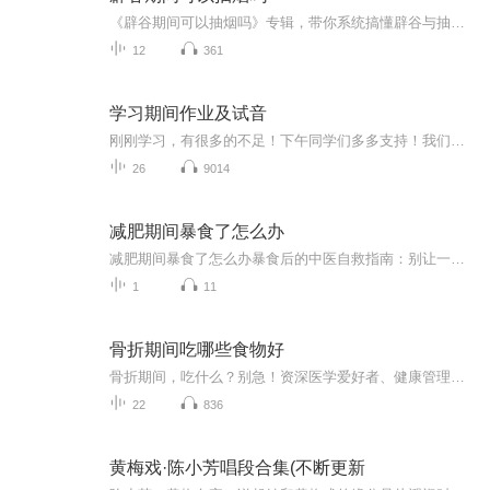
《辟谷期间可以抽烟吗》专辑，带你系统搞懂辟谷与抽烟那点事儿！10个免费音频，从基础到进阶，10个角度深扒辟谷期抽烟的利弊。付费音频《辟谷期间可以抽烟吗》，10篇精华文章，深度剖析，给你权威解答。别再傻傻问能不能抽了，快来听听，辟谷抽烟不迷路！
12
361
学习期间作业及试音
刚刚学习，有很多的不足！下午同学们多多支持！我们一起努力！
26
9014
减肥期间暴食了怎么办
减肥期间暴食了怎么办暴食后的中医自救指南：别让一顿火锅毁掉你的减肥大计 看着体重秤上飙升的数字，正减肥的你突然想起昨晚那顿失控的烧烤——小龙虾配啤酒，烤馒头片蘸炼乳，最后还追加了半份芝士焗红薯。此刻肠子悔青的你，可能正在经历以下五个阶...
1
11
骨折期间吃哪些食物好
骨折期间，吃什么？别急！资深医学爱好者、健康管理师，电子书达人教你一招！《骨折期间吃哪些食物好》系列专辑，带你了解骨折期间如何科学饮食，助力恢复。从中医西医角度，结合健康管理理念，让你轻松吃出健康，快人一步！骨折期间，吃对食物，恢复更快...
22
836
黄梅戏·陈小芳唱段合集(不断更新