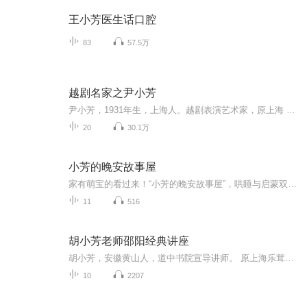
王小芳医生话口腔
83
57.5万
越剧名家之尹小芳
尹小芳，1931年生，上海人。越剧表演艺术家，原上海 虹口越剧团团长。师承于尹桂芳，是尹门第一代弟子，多年来代师传艺，默默奉献，相继培养了 茅威涛、 赵志刚、 王君安等一批有影响的优秀越剧人才。她所塑造的人物形真神似，高雅脱俗，在演唱上以腔传情...
20
30.1万
小芳的晚安故事屋
家有萌宝的看过来！“小芳的晚安故事屋”，哄睡与启蒙双重法宝。每晚一个好故事，陪宝酣然入睡。
11
516
胡小芳老师邵阳经典讲座
胡小芳，安徽黄山人，道中书院宣导讲师。 原上海乐茸市场营销策划有限公司总经理、本原心灵唤醒机构心灵导师、素邦金牌讲师。2017年以来，弃商从文，深入学习实践读经教育。2018年5月，参加长江书院读经师资培训，温州天行健书院、黄山惟谦学堂成人师资班优秀班主任，秋季参加道中书院中阶八期学习，2019年2月，参加道中书院高阶七期学习。曾多次参与“上山下乡”公益宣导，足迹遍及河南、福建、上海、安徽等地，上千家庭因此受益，与经典结缘！2019年9月，加入道中团队，开始全国“4+3”巡讲。2019年6月：河南平顶山2019年7月：河南郏县2019年8月：安徽阜阳、临泉、芜湖、河南宝丰、河北唐山2019年9月：郑州2019年10月：河南商城、安徽阜阳、银川、湖北黄冈、杭州2019年11月：安徽黄山、河南商城、河南长垣、上海
10
2207