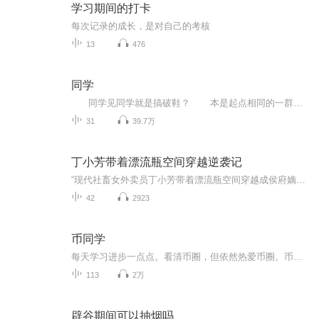
学习期间的打卡
每次记录的成长，是对自己的考核
13
476
同学
同学见同学就是搞破鞋？ 本是起点相同的一群青春少年，经历过各自的人生洗练获得了不同的地位以及身份，一穷二白但怀揣文学梦的非编制协警郑晓彬，最是热衷同学情谊，同学之间的出轨以及婚外情让他心痛，他希望能够守住同学之间纯洁的...
31
39.7万
丁小芳带着漂流瓶空间穿越逆袭记
“现代社畜女外卖员丁小芳带着漂流瓶空间穿越成侯府嫡女，刚睁眼就被庶妹陷害、心机庶女使绊子！幸好漂流瓶能装物资、能预知，她手撕心机庶女，和腹黑王爷谈个恋爱，从侯府小透明一路逆袭成人生赢家，全程爽到起飞！”
42
2923
币同学
每天学习进步一点点。看清币圈，但依然热爱币圈。币同学将分为以下板块：1.基础知识。2.项目笔记。3.读书笔记。4.思考笔记。5.币圈人物。6.行情分享。7.日常杂谈。感谢关注，一起学习，共同成长，和而不同....
113
2万
辟谷期间可以抽烟吗