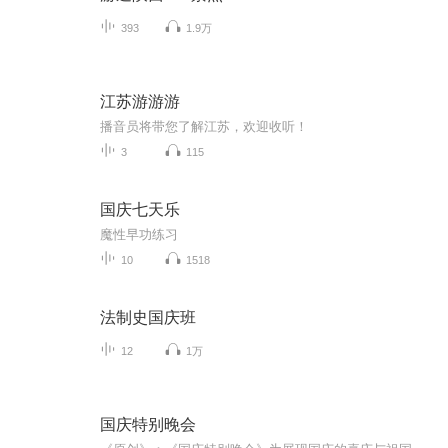
393
1.9万
江苏游游游
播音员将带您了解江苏，欢迎收听！
3
115
国庆七天乐
魔性早功练习
10
1518
法制史国庆班
12
1万
国庆特别晚会