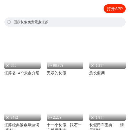
打开APP
国庆长假免费景点江苏
795
90.3万
1.3万
江苏省14个景点介绍
无尽的长假
悠长假期
3482
2.2万
1.8万
江苏经典景点导游词
十一小长假，跟石一
长假用车宝典——情