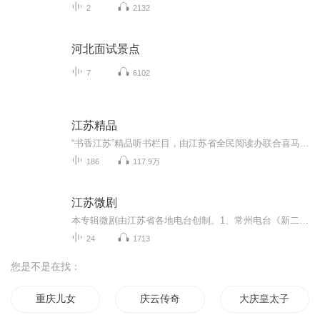
2
2132
河北面试景点
7
6102
江苏精品
“书香江苏”精品听书栏目，由江苏省全民阅读办联合喜马拉雅听书平台倾心打造。栏目遴选江苏推荐的“年度12本好书”“红色经典文学”、江苏出版的“名家名作”“获奖书”“畅销书”和“优秀少儿读物”，邀请优秀书评人、出版人解读创作，知名主播、朗诵艺术家诵读录制，制作成15分钟左右“好书快听”形式的听书产品，向喜爱阅读的广大朋友免费提供。
186
117.9万
江苏微剧
本专辑微剧由江苏省各地电台创制。1、常州电台《新二十四孝微剧》李永莉编导
24
1713
您是不是在找：
重庆儿女
庆云传奇
大庆皇太子