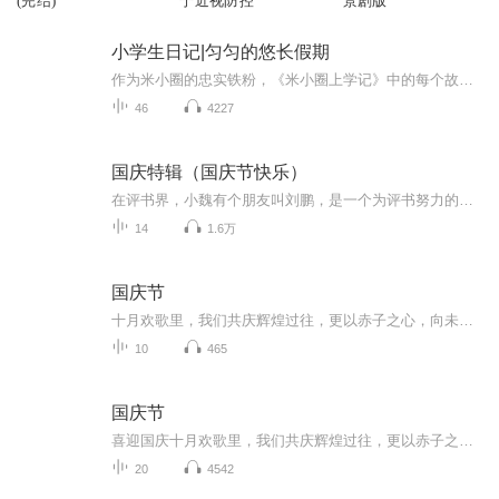
(完结)
宁近视防控
景剧版
小学生日记|匀匀的悠长假期
作为米小圈的忠实铁粉，《米小圈上学记》中的每个故事匀匀几乎都看了或是听了5遍了以上。有一天，匀匀走到匀妈身边，郑重其事地说，“妈妈，从今天开始，我要像米小圈一样写日记了。”本来以为她只是三分钟热度，写上几篇就不了了之了，但让我们惊喜地是，...
46
4227
国庆特辑（国庆节快乐）
在评书界，小魏有个朋友叫刘鹏，是一个为评书努力的小伙子。在2021年国庆期间，他想弄个特辑，便烦劳我给他录个爱国题材的评书小段儿。这种事情，不是特殊情况，小魏一般不会拒绝，也就给其录了一个《鲁迅踢鬼》，等他传完，我再传到我的专辑里。另外，小...
14
1.6万
国庆节
十月欢歌里，我们共庆辉煌过往，更以赤子之心，向未来书写滚烫的誓言——这盛世，值得我们以热爱相拥。
10
465
国庆节
喜迎国庆十月欢歌里，我们共庆辉煌过往，更以赤子之心，向未来书写滚烫的誓言——这盛世，值得我们以热爱相拥。
20
4542