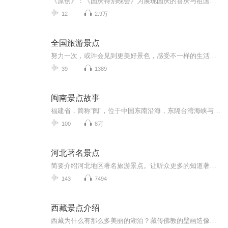
《原创》：《国庆特别晚会》为展现国庆的喜庆与祖国的深情我将以具体的场景切入从清晨升旗的庄严到街头巷尾的欢庆到历史与当下的交融，用优美的笔触传递对祖国的热爱与自豪！用诗歌和情感美文形式，歌颂祖国的繁荣富强，祝人民幸福安康！
12
2.9万
全国旅游景点
努力一次，或许会见到更美好景色，感受不一样的生活环境，体验不同人生
39
1389
闽南景点故事
福建省，简称“闽”，位于中国东南沿海，东隔台湾海峡与台湾省相望。全省大部分属中亚热带，闽东南部分地区属南亚热带。福建依山傍海，九成陆地面积为丘陵地带，故有“八山一水一分田”之说。全省森林覆盖率全国第一，高达65.95%；海岸曲折，陆地海岸线长...
100
8万
河北著名景点
简要介绍河北地区著名旅游景点。让听众更多的知道著名景点的位置，旅游攻略，旅游最佳时间点。风景点的历史故事等等。
143
7494
西藏景点介绍
西藏为什么有那么多美丽的湖泊？藏传佛教的壁画造像到底有何寓意？青藏高原上的民风民俗历史故事到底都是如何发生的？如果不了解这些，你的西藏之旅就只能是走马观花。