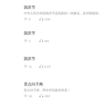
国庆节
中华人民共和国国庆节是国家的一种象征，是伴随着国家的出现而出现的。让我们用诗歌朗诵歌颂祖国的繁荣富强，国泰民安。
8
1726
国庆节
3
543
国庆节
11
2.1万
景点问子阁
景点问子阁，帮你寻找最美风景！
18
1557