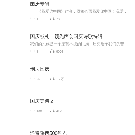
国庆专辑
《我爱你中国》作者：凝嫣心语我爱你中国！我爱你春天蓬勃的秧苗；我爱你秋日金黄的硕果。我爱你中国！我爱你青松气质，我爱你红梅品格！我爱你家乡的甜蔗好像乳汁滋润着我的心窝。我爱你中国，我要把最美的歌儿献给你，我的母亲我的祖国。我爱你中国，我爱...
1
78
国庆献礼！领先声创国庆诗歌特辑
我们的民族是一个坚韧不拔的民族，历史给予我们的苦难都变成了闪着金光的勋章！我们的国家是一个龙腾虎跃的国家，那条巨龙正以不可阻挡之势崛起于神奇的东方！------------------------------------------------值此祖国70周年华诞之际，领先声创以诗歌向祖国献礼！用我们的声音、用我们的热血、用我们的灵魂诵读经典爱国篇章，歌颂我们的祖国！永远繁荣富强！
8
6076
刑法国庆
26
1.7万
国庆美诗文
108
4173
游遍陕西500景点