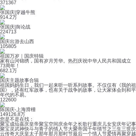
37
1367
张国庆|穿越牛熊
91
4.2万
张国庆|舆论战
22
4713
国庆出游去山西
10
5805
祖国万岁｜国庆特辑
家有山河锦绣，国有岁月芳华。热烈庆祝中华人民共和国成立
73周年！
6
82.1万
国庆主题故事合辑
祖国妈妈生日，我们一起来听一听系列故事。不仅仅有《我的祖
国》，还有红军故事，也有关于战争的故事，让大家体会到和平
年代的不易。
12
2600
陈国庆-上海滑稽
149
126.8万
您是不是在找：
聚宝成仙
嘉庆皇帝
聚宝空间
庆余年之长歌行
重庆儿女
安庆年记事
聚宝灵武神
快斗与青子的情人节
大聚帝国
千年情节之三生三世
庆
云传奇
大庆皇太子
那年那月那时节
最后一个情人节
爱情再聚
穿越