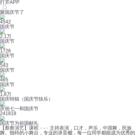
打开APP
聚国庆节了
4542
国庆节
2.1万
国庆节
1726
国庆节
543
国庆节
465
国庆节
1.6万
国庆特辑（国庆节快乐）
庆祝七一和国庆节
24
1818
国庆节为祖国献礼
【蔡蔡演艺】课程﹣-﹣主持表演，口才，声乐，中国舞，民族
舞。独特的小舞台，专业的录音棚，每一位同学都能成为优秀的