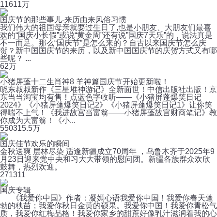
116
11万
国庆节的那些事儿-来历由来风俗习惯
我们伟大的祖国母亲就要过生日了,也是小朋友、大朋友们最喜
欢的“国庆小长假”或说“黄金周”还有说”国庆7天乐”的，说法真是
不一而足。那么“国庆节”是怎么来的？自古以来国庆节怎么庆
贺？新中国国庆节的来历，以及新中国国庆节的庆贺方式又有哪
些呢？ ...
6
2万
小猪屏蓬十二生肖神8 羊神篇国庆节开始更新啦！
晓东叔叔新作《三星堆神游记》全新面世！中信出版社出版！京
东当当淘宝均有售！点蓝色字收听——《小猪屏蓬爆笑日记
2024》《小猪屏蓬爆笑日记2》《小猪屏蓬爆笑日记1》让你笑
得喘不上气！《我进故宫当富翁——小猪屏蓬故宫财商笔记》教
你成为大富翁！《小...
550
315.5万
国庆佳节欢乐的瞬间
金秋送爽 层林尽染 适逢新疆成立70周年 ，乌鲁木齐于2025年9
月23日迎来党中央和习大大带领的慰问团。新疆各族群众欢欣
鼓舞，热烈欢迎。
27
1311
国庆专辑
《我爱你中国》作者：凝嫣心语我爱你中国！我爱你春天蓬
勃的秧苗；我爱你秋日金黄的硕果。我爱你中国！我爱你青松气
质，我爱你红梅品格！我爱你家乡的甜蔗好像乳汁滋润着我的心