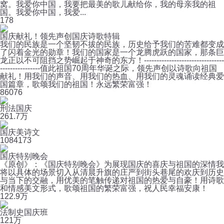
窝。我爱你中国，我要把最美的歌儿献给你，我的母亲我的祖
国。我爱你中国，我爱...
1
78
国庆献礼！领先声创国庆诗歌特辑
我们的民族是一个坚韧不拔的民族，历史给予我们的苦难都变成
了闪着金光的勋章！我们的国家是一个龙腾虎跃的国家，那条巨
龙正以不可阻挡之势崛起于神奇的东方！--------------------------------
----------------值此祖国70周年华诞之际，领先声创以诗歌向祖国
献礼！用我们的声音、用我们的热血、用我们的灵魂诵读经典爱
国篇章，歌颂我们的祖国！永远繁荣富强！
8
6076
刑法国庆
26
1.7万
国庆美诗文
108
4173
国庆特别晚会
《原创》：《国庆特别晚会》为展现国庆的喜庆与祖国的深情我
将以具体的场景切入从清晨升旗的庄严到街头巷尾的欢庆到历史
与当下的交融，用优美的笔触传递对祖国的热爱与自豪！用诗歌
和情感美文形式，歌颂祖国的繁荣富强，祝人民幸福安康！
12
2.9万
法制史国庆班
12
1万