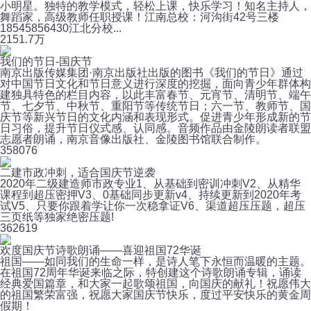
小明星。独特的教学模式，轻松上课，快乐学习！知名主持人，
舞蹈家，高级教师任职授课！江南总校：河沟街42号三楼
18545856430江北分校...
215
1.7万
我们的节日-国庆节
南京出版传媒集团·南京出版社出版的图书《我们的节日》通过
对中国节日文化和节日意义进行深度的挖掘，面向青少年群体构
建独具特色的栏目内容，以此丰富春节、元宵节、清明节、端午
节、七夕节、中秋节、重阳节等传统节日；六一节、教师节、国
庆节等新兴节日的文化内涵和表现形式。促进青少年形成新的节
日习俗，提升节日仪式感、认同感。音频作品由金陵朗读者联盟
志愿者朗诵，南京音像出版社、金陵图书馆联合制作。
35
8076
二建市政冲刺，适合国庆节逆袭
2020年二级建造师市政专业1、从基础到密训冲刺V2、从精华
课程到超压密押V3、0基础同步更新v4、持续更新到2020年考
试V5、只要你跟着学让你一次稳拿证V6、渠道超压压题，超压
三页纸等独家绝密压题!
36
2619
欢度国庆节诗歌朗诵——喜迎祖国72华诞
祖国——如同我们的生命一样，是诗人笔下永恒而温暖的主题。
在祖国72周年华诞来临之际，特创建这个诗歌朗诵专辑，诵读
经典爱国篇章，和大家一起歌颂祖国，向国庆的献礼！祝愿伟大
的祖国繁荣富强，祝愿大家国庆节快乐，度过平安快乐的黄金周
假期！