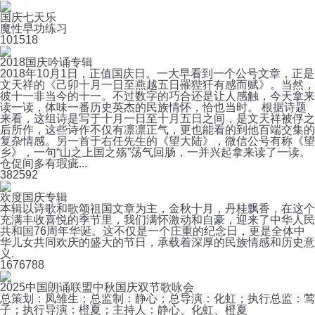
国庆七天乐
魔性早功练习
10
1518
2018国庆吟诵专辑
2018年10月1日，正值国庆日。一大早看到一个公号文章，正是
文天祥的《己卯十月一日至燕越五日罹狴犴有感而赋》。当然，
彼十一非当今的十一。不过数字的巧合还是让人感触，今天拿来
读一读，体味一番历史英杰的民族情怀，恰也当时。 根据诗题
来看，这组诗是写于十月一日至十月五日之间，是文天祥被俘之
后所作，这些诗作不仅有凛凛正气，更也能看的到他百端交集的
复杂情感。另一首于右任先生的《望大陆》，微信公号有称《望
乡》，一句“山之上国之殇”荡气回肠，一并兴起拿来读了一读。
仓促间多有瑕疵...
38
2592
欢度国庆专辑
本辑以诗歌和歌颂祖国文章为主，金秋十月，丹桂飘香，在这个
充满丰收喜悦的季节里，我们满怀激动和自豪，迎来了中华人民
共和国76周年华诞。这不仅是一个庄重的纪念日，更是全体中
华儿女共同欢庆的盛大的节日，承载着深厚的民族情感和历史意
义.
167
6788
2025中国朗诵联盟中秋国庆双节歌咏会
总策划：凤雏生；总监制：静心；总导演：化虹；执行总监：莺
子；执行导演：橙夏；主持人：静心、化虹、橙夏