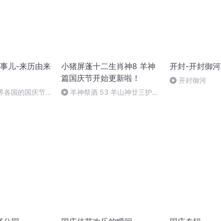
事儿-来历由来
小猪屏蓬十二生肖神8 羊神
开封-开封御河
篇国庆节开始更新啦！
开封御河
世界各国的国庆节-
羊神祭酒 53 羊山神廿三护祭
事儿
坛 敬天地白泽做祭酒（4）