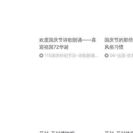
欢度国庆节诗歌朗诵——喜
国庆节的那些
迎祖国72华诞
风俗习惯
115国庆特别节目-诗歌朗诵-
06-法国-
中国梦
国庆节的那些