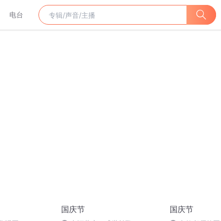
电台
国庆节
国庆节