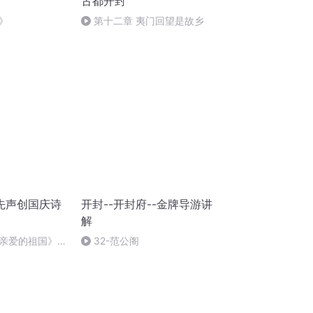
古都开封
》
第十二章 夷门回望是故乡
先声创国庆诗
开封--开封府--金牌导游讲
解
亲爱的祖国》温
32-范公阁