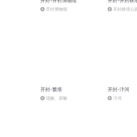
开封-开封博物馆
开封-开封铁
开封博物馆
开封铁塔公
开封-繁塔
开封-汴河
现貌、原貌
汴河