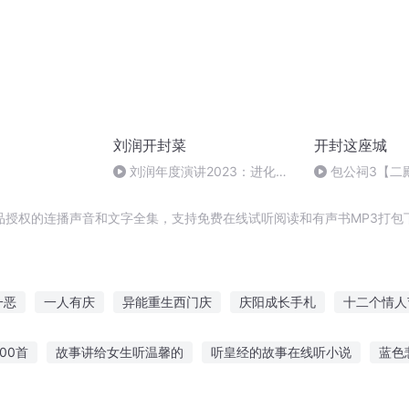
刘润开封菜
开封这座城
）
刘润年度演讲2023：进化的
包公祠3【二
力量（4h完整版）
人钦佩】
品授权的连播声音和文字全集，支持免费在线试听阅读和有声书MP3打包
一恶
一人有庆
异能重生西门庆
庆阳成长手札
十二个情人
庆云传奇
嘉庆皇帝
重生西门庆
最后一个情人节
安庆
00首
故事讲给女生听温馨的
听皇经的故事在线听小说
蓝色
大庆皇太子
珠子听故事的电影
睡前小故事讲给兄弟听
月亮跑跑故事在线听