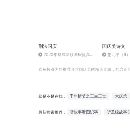
刑法国庆
国庆美诗文
2020年华成法硕国庆提高班
想北平（6
刑法陈 (26)
喜马拉雅为您推荐开封国庆节的精选专辑，包含正
千年情节之三生三世
大庆第
您是不是在找：
穿越之大庆帝国
庆之的野望
听故事看图识字
听圣经故事3
最新搜索推荐：
普天同庆
庆余年之长歌行
奥特曼大全故事在线听
带着