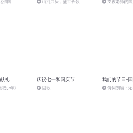
化强国
山河共庆，盛世长歌
支教老师的国
献礼
庆祝七一和国庆节
我们的节日-
跑吧少年》
囚歌
诗词朗诵：沁
读者：张继军