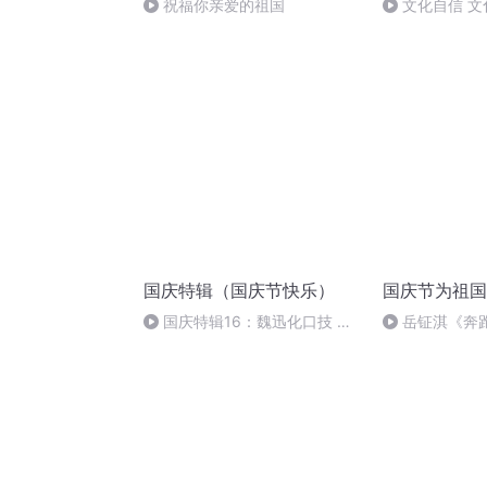
祝福你亲爱的祖国
文化自信 文
国庆特辑（国庆节快乐）
国庆节为祖国
国庆特辑16：魏迅化口技 二
岳钲淇《奔
胡 东方红+一般唱法和原生态