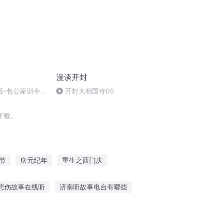
漫谈开封
殿-包公家训令
开封大相国寺05
下载。
节
庆元纪年
重生之西门庆
年记事
那年那月那时节
重庆儿女
悲伤故事在线听
济南听故事电台有哪些
故事馆恐怖鬼故事在线听
张泽禹故事谁听