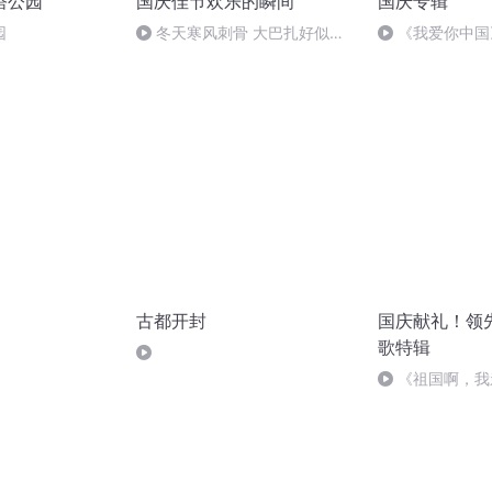
塔公园
国庆佳节欢乐的瞬间
国庆专辑
园
冬天寒风刺骨 大巴扎好似温
《我爱你中国
暖的春天
古都开封
国庆献礼！领
歌特辑
《祖国啊，我
婉