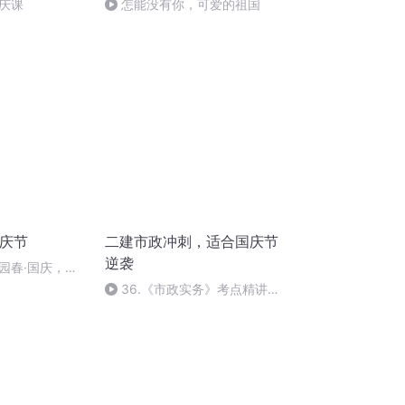
庆课
怎能没有你，可爱的祖国
国庆节
二建市政冲刺，适合国庆节
逆袭
园春·国庆，朗
36.《市政实务》考点精讲第
36节课_2020926212025