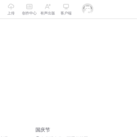
上传
创作中心
有声出版
客户端
国庆节