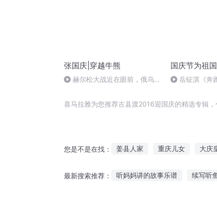
张国庆|穿越牛熊
国庆节为祖国
赫尔松大战近在眼前，俄乌冲
岳钲淇《奔
突的关键之战，将会如何发展？
喜马拉雅为您推荐古县渡2016迎国庆的精选专辑
姜县人家
重庆儿女
大庆
您是不是在找：
北县往事
穿越古代当县官
听妈妈讲的故事乐谱
续写听
最新搜索推荐：
天下迎春
一人有庆
丹阳
小满数学故事在线听
小孩听