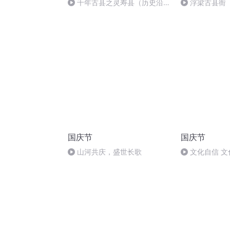
千年古县之灵寿县（历史沿
浮梁古县衙
革）
国庆节
国庆节
山河共庆，盛世长歌
文化自信 文