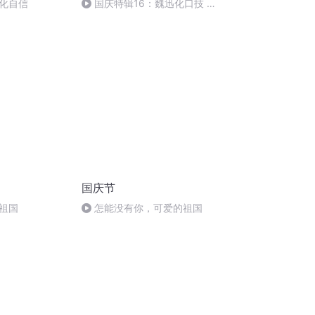
化自信
国庆特辑16：魏迅化口技 二
胡 东方红+一般唱法和原生态
国庆节
祖国
怎能没有你，可爱的祖国