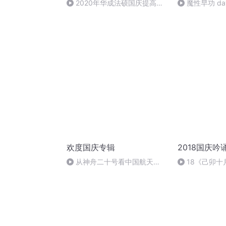
2020年华成法硕国庆提高班
魔性早功 da
刑法陈 (26)
欢度国庆专辑
2018国庆吟
从神舟二十号看中国航天
18《己卯
的“隐形实力”
日罹狴犴有感而
文天祥 自由吟