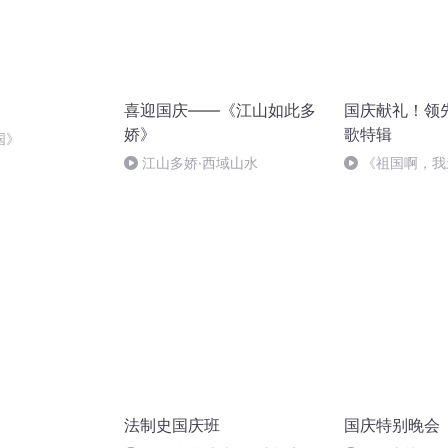
喜迎国庆——《江山如此多
国庆献礼！领
娇》
歌特辑
国》
江山多娇·西域山水
《祖国啊，我
婉
法制史国庆班
国庆特别晚会