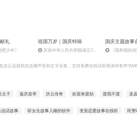
献礼
祖国万岁｜国庆特辑
国庆主题故事
跑吧少年》
庆祝中华人民共和国成立73
《我和我的祖
周年 天安门广场举行升国旗仪式
，包含正品授权的连播声音和文字全集，支持免费在线试听阅读和有声书M
皇太子
嘉庆皇帝
庆云传奇
欢迎来渡劫
渡我不渡
龙
穿越火线之王者横空临世2016
2016年中国风水大师排名
县主
鱼说话故事
听女生故事入睡的软件
变质恋爱故事在线听
民警
县主
巅峰对决的故事
听恐怖故事长篇动漫
阿奇故事免费听
奥特曼