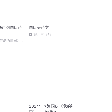
先声创国庆诗
国庆美诗文
想北平（6）
亲爱的祖国》温
2024年喜迎国庆《我的祖