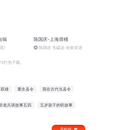
合辑
陈国庆-上海滑稽
国》
陈国庆 毛猛达-欢歌笑语
P3打包下载。
县双雄
重生县令
我在古代当县令
有令
三国小县令
穿越之大庆帝国
听老兵讲故事五四
五岁孩子的听故事
慈善故事在线听
听英文歌英文故事
手机端