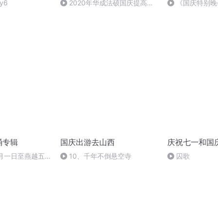
y6
2020年华成法硕国庆提高班
《国庆特别晚
法制史马志冰 (12)
诵专辑
国庆出游去山西
庆祝七一和国
十月一日至燕越五
10、千年不倒悬空寺
囚歌
赋》组律18首
诵