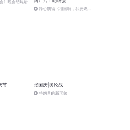
国》云上朗诵会
会》晚会结尾语
静心朗诵《祖国啊，我要燃
烧》作者：叶文福
庆节
张国庆|舆论战
特朗普的新形象