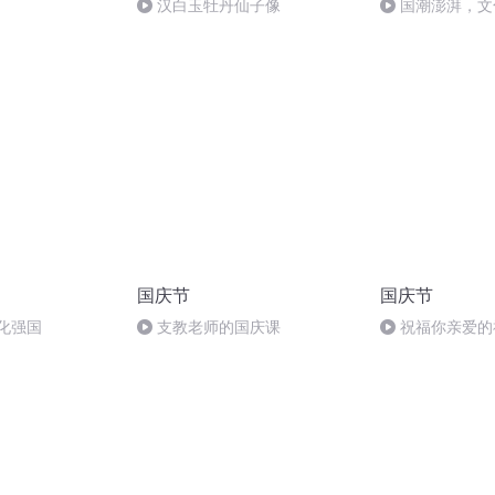
汉白玉牡丹仙子像
国潮澎湃，文
国庆节
国庆节
化强国
支教老师的国庆课
祝福你亲爱的