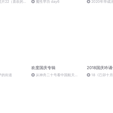
照片22（喜欢的
魔性早功 day6
2020年华
谢谢）
法制史马志冰 (12
欢度国庆专辑
2018国庆吟
伦萨的街道
从神舟二十号看中国航天
18《己卯十
的“隐形实力”
日罹狴犴有感而
文天祥 自由吟诵