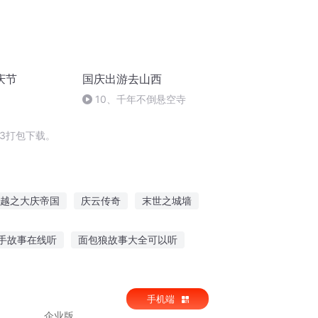
庆节
国庆出游去山西
10、千年不倒悬空寺
3打包下载。
越之大庆帝国
庆云传奇
末世之城墙
去战斗
心有南墙
大庆皇太子
手故事在线听
面包狼故事大全可以听
布彩蛋故事在线听
听小冉讲故事
手机端
企业版