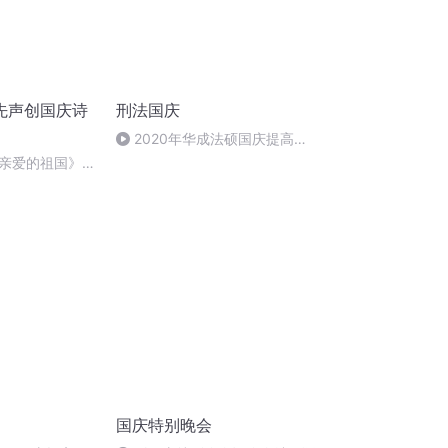
先声创国庆诗
刑法国庆
2020年华成法硕国庆提高班
刑法陈 (26)
亲爱的祖国》温
国庆特别晚会