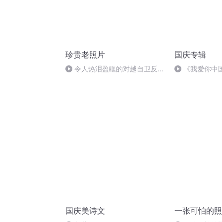
珍贵老照片
国庆专辑
令人热泪盈眶的对越自卫反击
《我爱你中
战精神
国庆美诗文
一张可怕的照