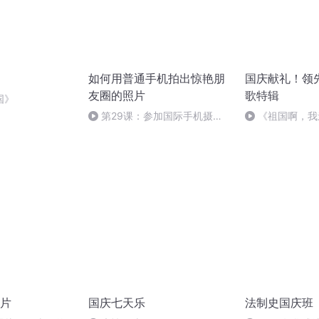
如何用普通手机拍出惊艳朋
国庆献礼！领
友圈的照片
歌特辑
国》
第29课：参加国际手机摄影
《祖国啊，我
大赛
婉
片
国庆七天乐
法制史国庆班