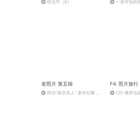
想北平（6）
一张可怕的
请打赏支持！
老照片 第五辑
F4. 照片旅行
拜访“保尔夫人” 童年纪事 两
125.佛罗
张老照片