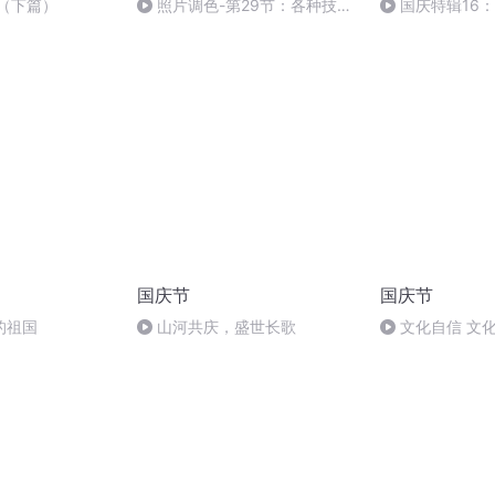
（下篇）
照片调色-第29节：各种技巧
国庆特辑16
综合运用
胡 东方红+一般
国庆节
国庆节
的祖国
山河共庆，盛世长歌
文化自信 文