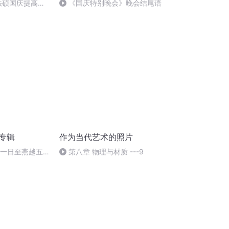
成法硕国庆提高班
《国庆特别晚会》晚会结尾语
)
诵专辑
作为当代艺术的照片
月一日至燕越五
第八章 物理与材质 ---9
赋》组律18首