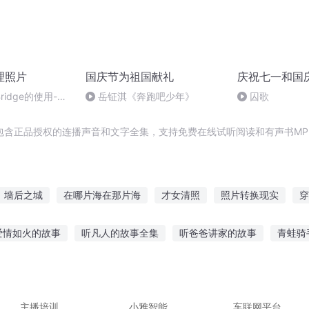
理照片
国庆节为祖国献礼
庆祝七一和国
Bridge的使用-第
岳钲淇《奔跑吧少年》
囚歌
包含正品授权的连播声音和文字全集，支持免费在线试听阅读和有声书MP
墙后之城
在哪片海在那片海
才女清照
照片转换现实
穿
星照妖城
剑光照空
天照传奇
明月如君照我心
红星照我
爱情如火的故事
听凡人的故事全集
听爸爸讲家的故事
青蛙骑
故事藏文怎么说
诡异道士故事在线听
清风男孩故事在线听
小
喻什么动物呢
早起边做事边听故事
主播培训
小雅智能
车联网平台