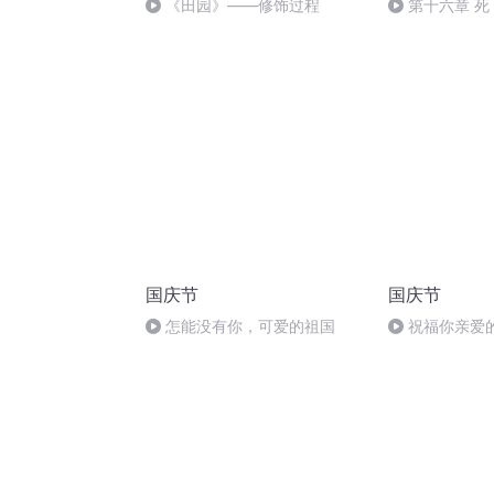
《田园》——修饰过程
第十六章 死
国庆节
国庆节
怎能没有你，可爱的祖国
祝福你亲爱