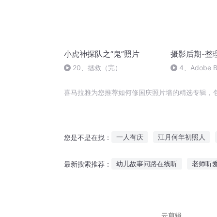
小虎神探队之“鬼”照片
摄影后期-整
20、拯救（完）
4、Adobe 
4节
喜马拉雅为您推荐如何修国庆照片墙的精选专辑，
一人有庆
江月何年初照人
您是不是在找：
明月何时照我怀
重庆儿女
幼儿故事问路在线听
老师听
最新搜索推荐：
当时明月照城南
万物天照
听书听故事听歌直播软件
听
每天听故事有用吗
听故事比
云剪辑