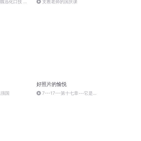
：魏迅化口技 二
支教老师的国庆课
唱法和原生态
好照片的愉悦
化强国
7---17---第十七章---它是艺
术 但还是摄影吗 7