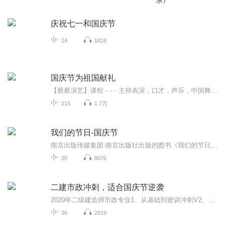
乐）
庆祝七一和国庆节
24
1818
国庆节为祖国献礼
【蔡蔡演艺】课程﹣-﹣主持表演，口才，声乐，中国舞，民族舞。独特的小舞台，专业的录音棚，每一位同学都能成为优秀的小明星。独特的教学模式，轻松上课，快乐学习！知名主持人，舞蹈家，高级教师任职授课！江南总校：河沟街42号三楼 18545856430江北分校...
215
1.7万
我们的节日-国庆节
南京出版传媒集团·南京出版社出版的图书《我们的节日》通过对中国节日文化和节日意义进行深度的挖掘，面向青少年群体构建独具特色的栏目内容，以此丰富春节、元宵节、清明节、端午节、七夕节、中秋节、重阳节等传统节日；六一节、教师节、国庆节等新兴节日的文化内涵和表现形式。促进青少年形成新的节日习俗，提升节日仪式感、认同感。音频作品由金陵朗读者联盟志愿者朗诵，南京音像出版社、金陵图书馆联合制作。
35
8076
二建市政冲刺，适合国庆节逆袭
2020年二级建造师市政专业1、从基础到密训冲刺V2、从精华课程到超压密押V3、0基础同步更新v4、持续更新到2020年考试V5、只要你跟着学让你一次稳拿证V6、渠道超压压题，超压三页纸等独家绝密压题!
36
2619