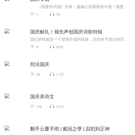
《我爱你中国》作者：凝嫣心语我爱你中国！我爱你春天蓬勃的秧苗；我爱你秋日金黄的硕果。我爱你中国！我爱你青松气质，我爱你红梅品格！我爱你家乡的甜蔗好像乳汁滋润着我的心窝。我爱你中国，我要把最美的歌儿献给你，我的母亲我的祖国。我爱你中国，我爱...
1
78
国庆献礼！领先声创国庆诗歌特辑
我们的民族是一个坚韧不拔的民族，历史给予我们的苦难都变成了闪着金光的勋章！我们的国家是一个龙腾虎跃的国家，那条巨龙正以不可阻挡之势崛起于神奇的东方！------------------------------------------------值此祖国70周年华诞之际，领先声创以诗歌向祖国献礼！用我们的声音、用我们的热血、用我们的灵魂诵读经典爱国篇章，歌颂我们的祖国！永远繁荣富强！
8
6076
刑法国庆
26
1.7万
国庆美诗文
108
4173
翻手云覆手雨 | 戴冠之孽 | 囚犯到正神