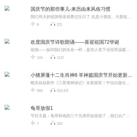
国庆节的那些事儿-来历由来风俗习惯
我们伟大的祖国母亲就要过生日了,也是小朋友、大朋友们最喜欢的“国庆小长假”或说“黄金周”还有说”国庆7天乐”的，说法真是不一而足。那么“国庆节”是怎么来的？自古以来国庆节怎么庆贺？新中国国庆节的来历，以及新中国国庆节的庆贺方式又有哪些呢？ ...
6
2万
欢度国庆节诗歌朗诵——喜迎祖国72华诞
祖国——如同我们的生命一样，是诗人笔下永恒而温暖的主题。在祖国72周年华诞来临之际，特创建这个诗歌朗诵专辑，诵读经典爱国篇章，和大家一起歌颂祖国，向国庆的献礼！祝愿伟大的祖国繁荣富强，祝愿大家国庆节快乐，度过平安快乐的黄金周假期！
116
11万
小猪屏蓬十二生肖神8 羊神篇国庆节开始更新啦！
晓东叔叔新作《三星堆神游记》全新面世！中信出版社出版！京东当当淘宝均有售！点蓝色字收听——《小猪屏蓬爆笑日记2024》《小猪屏蓬爆笑日记2》《小猪屏蓬爆笑日记1》让你笑得喘不上气！《我进故宫当富翁——小猪屏蓬故宫财商笔记》教你成为大富翁！《小...
550
315.4万
龟哥放假1
节目主题：龟哥和他的三个兄弟开始放假了，他们从广州回来之后正式开始了寒假生活，他们有很多作业，每天都挺充实。拉布布和企鹅也很喜欢放假，因为有大量时间可以和跟龟哥一起玩。
7
252