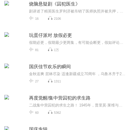
烧脑悬疑剧《囚犯医生》
剧讲述了精英医生罗利济被吊销了医师执照并被关押，人生彻底被摧毁后决定复仇，并与前监狱医疗科长展开权力争夺的故事
16
2106
玩蛋仔派对 放假必更
假期必更，假期最少更两集，有可能会断更，假如评论多，月票多，听的多的话，最多一天更四集，更的必须得是假期，不过有没有好心人来给个好评？三星也行，现在我23的订阅量，一个评论都没有
81
1万
国庆佳节欢乐的瞬间
金秋送爽 层林尽染 适逢新疆成立70周年 ，乌鲁木齐于2025年9月23日迎来党中央和习大大带领的慰问团。新疆各族群众欢欣鼓舞，热烈欢迎。
27
1311
再度觉醒/集中营囚犯的求生路
二战集中营囚犯的求生之路！ 1945年，普里莫·莱维与另一些奥斯维辛幸存者，被苏联红军从德国死亡营中救出来，返回意大利时，经历了一段奇妙而坎坷的旅程。 他经过苏联、匈牙利、罗马尼亚，途遇形形色色的幸存者：出生在集中营的无名幼童，精明独立的希腊...
60
5362
国庆专辑