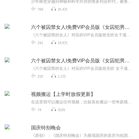
少年林恩穿越到神秘和科学共存的维多利亚时代，被卷入一起非凡事件中，沦为阶下囚。且看林恩小先生如何一步步从阶下囚走向正神【戴冠之孽】...本剧大意解释： 大环境：【蒸汽时代的阿尔比恩王国】所在地：【斯迪姆市】工作地：【镇压局下属的掌灯人第三分...
769
25.4万
六个被囚禁女人I免费VIP会员版《女囚犯男逃犯》
《六个被囚禁的女人》对应的VIP会员版抢先听女子逃生I洛阳地窖囚禁大案始末I真实还原细节本文详细披露该案,深入叙述不同社会背景的良家女如何一步步滑入深渊、堕入风尘,通过一系列震撼人心、有代表性故事,描述了几年前真实的社会现状、传神刻画出人性本质。
241
19.9万
六个被囚禁女人I免费VIP会员版《女囚犯男逃犯》
《六个被囚禁的女人》对应的VIP会员版抢先听 女子逃生I洛阳地窖囚禁大案始末I真实还原细节 本文详细披露该案,深入叙述不同社会背景的良家女如何一步步滑入深渊、堕入风尘,通过一系列震撼人心、有代表性故事,描述了几年前真实的社会现状、传神刻画出人性本质。
232
1.2万
视频搬运【上学时放假更新】
在这里我可以搬运任何视频，比较喜欢搬运一些奇葩视频，想搬运什么视频，可以在评论区评论或私聊，如有侵权请告诉我，谢谢
74
3225
国庆特别晚会
《原创》：《国庆特别晚会》为展现国庆的喜庆与祖国的深情我将以具体的场景切入从清晨升旗的庄严到街头巷尾的欢庆到历史与当下的交融，用优美的笔触传递对祖国的热爱与自豪！用诗歌和情感美文形式，歌颂祖国的繁荣富强，祝人民幸福安康！