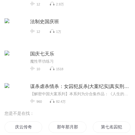
12
2.9万
法制史国庆班
12
1万
国庆七天乐
魔性早功练习
10
1518
谋杀虐杀情杀：女囚犯反杀|大案纪实|真实刑侦犯罪
【解密中国大案系列】本系列为分合集作品：《人生的终点站》，其中包含了作品：《死囚》《死囚档案》《女囚档案》死囚三部，《情悔》系列《底线》《泪瞳》《诱惑》三部，《绝对权欲》《骗局》《北京大案》三部▼▼▼主要聚焦不同暴力下的女性犯罪者，她们...
960
82.4万
您是不是在找：
庆云传奇
那年那月那时节
第七名囚犯