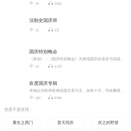
10
1518
法制史国庆班
12
1万
国庆特别晚会
《原创》：《国庆特别晚会》为展现国庆的喜庆与祖国的深情我将以具体的场景切入从清晨升旗的庄严到街头巷尾的欢庆到历史与当下的交融，用优美的笔触传递对祖国的热爱与自豪！用诗歌和情感美文形式，歌颂祖国的繁荣富强，祝人民幸福安康！
12
2.9万
欢度国庆专辑
本辑以诗歌和歌颂祖国文章为主，金秋十月，丹桂飘香，在这个充满丰收喜悦的季节里，我们满怀激动和自豪，迎来了中华人民共和国76周年华诞。这不仅是一个庄重的纪念日，更是全体中华儿女共同欢庆的盛大的节日，承载着深厚的民族情感和历史意义.
167
6788
您是不是在找：
重生之西门庆
普天同庆
庆之的野望