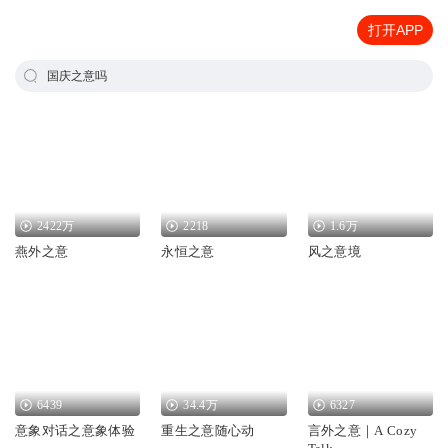
打开APP
国庆之意吗
2422万
2218
1.6万
燕外之意
永恒之意
风之意境
6439
34.4万
6327
意象对话之意象体验
重生之意随心动
言外之意｜A Cozy