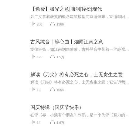
【免费】极光之意|脑洞|轻松|现代
聂广义拿着获奖的概念建筑模型向宣适炫耀，宣适却因女友发来的照片发现现实中有与其相似建筑。二人就设计先后及是否抄袭展开激烈讨论，复杂的建筑设计竟有如此巧合，背后真相引人探究。
280
1366
古风纯音丨静心曲丨烟雨江南之意
旋律轻扬，如江南烟雨蒙蒙，古朴琴音中带着一丝静谧，静心聆听，仿佛置身于水墨画卷之中，心灵得以洗涤，忘却尘世烦恼，只留一份淡然与宁静，沉醉于这古风纯音的美妙世界。
125
1.5万
解读《刀尖》将有必死之心，士无贪生之意
解读《刀尖》将有必死之心，士无贪生之意；它告诉我们，真相是一种力量，是一种责任，是一种追求。它鼓励我们，要有寻求真相的勇气和智慧，不论遇到什么困难和阻碍，不论面对什么利益和诱惑，不论承受什么痛苦和牺牲。它启示我们，只有这样，我们才能真正...
12
1054
国庆特辑（国庆节快乐）
在评书界，小魏有个朋友叫刘鹏，是一个为评书努力的小伙子。在2021年国庆期间，他想弄个特辑，便烦劳我给他录个爱国题材的评书小段儿。这种事情，不是特殊情况，小魏一般不会拒绝，也就给其录了一个《鲁迅踢鬼》，等他传完，我再传到我的专辑里。另外，小...
14
1.6万