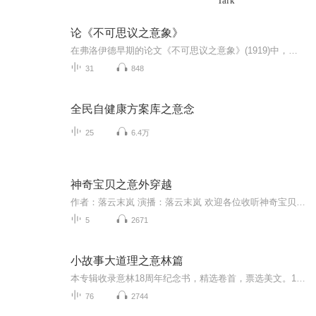
Talk
论《不可思议之意象》
在弗洛伊德早期的论文《不可思议之意象》(1919)中，他就对他临床发现的“不可思议或神秘现象”做了最具有勇气的探索。他认为要想理解这些不可思议之处，“必须将自身代入这种感受状态之中，并在开始之前唤起自身能够体验到它的可能性”。他对不可思议之意...
31
848
全民自健康方案库之意念
25
6.4万
神奇宝贝之意外穿越
作者：落云末岚 演播：落云末岚 欢迎各位收听神奇宝贝之意外穿越，我是主播末岚 掉进下水道后穿越？成为训练家？我是孤儿？想知道更多的李曰天…哦不，李昊的冒险经历，敬请收听《神奇宝贝之意外穿越》 二零二一年十月一日正式更新 想催更请在作品下面催更...
5
2671
小故事大道理之意林篇
本专辑收录意林18周年纪念书，精选卷首，票选美文。18年初心励志，18年匠心沉淀。适合10岁以上所有的大宝贝儿们。一则故事改变一生：1、为大家提供丰富的心灵鸡汤和人生智慧。2、内容面向全社会制造并传播正能量，以小见大。3、以广博的素材信息量帮助中学...
76
2744