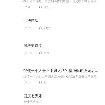
我们的民族是一个坚韧不拔的民族，历史给予我们的苦难都变成了闪着金光的勋章！我们的国家是一个龙腾虎跃的国家，那条巨龙正以不可阻挡之势崛起于神奇的东方！------------------------------------------------值此祖国70周年华诞之际，领先声创以诗歌向祖国献礼！用我们的声音、用我们的热血、用我们的灵魂诵读经典爱国篇章，歌颂我们的祖国！永远繁荣富强！
8
6076
刑法国庆
26
1.7万
国庆美诗文
108
4173
促使一个人走上不归之路的精神枷锁决无后悔之意
促使一个人走上不归之路的精神枷锁决无后悔之意深陷枷锁：不归路上的灵魂困局扭曲执念：驱动不归的内在引力1偏执的成功执念2极端的复仇执念错误价值观：禁锢灵魂的无形牢笼1拜金主义的侵蚀2极端个人主义的膨胀外界误导：推波助澜的致命外力1不良群体的影响...
1
37
国庆七天乐
魔性早功练习