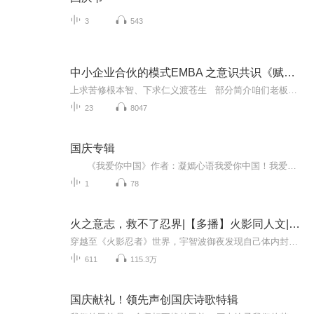
3
543
中小企业合伙的模式EMBA 之意识共识《赋能一》
上求苦修根本智、下求仁义渡苍生 部分简介咱们老板所有学习的核心一定是围绕：用人之道、这四个字展开、而用人的最高境界，是互用、互生，也就是合伙人。所谓合伙人就是一群通过：意识共识，事业共创，利益共享，风险共担，彼此互生，的一群奋斗者和创...
23
8047
国庆专辑
《我爱你中国》作者：凝嫣心语我爱你中国！我爱你春天蓬勃的秧苗；我爱你秋日金黄的硕果。我爱你中国！我爱你青松气质，我爱你红梅品格！我爱你家乡的甜蔗好像乳汁滋润着我的心窝。我爱你中国，我要把最美的歌儿献给你，我的母亲我的祖国。我爱你中国，我爱...
1
78
火之意志，救不了忍界|【多播】火影同人文|颠覆火影世界
穿越至《火影忍者》世界，宇智波御夜发现自己体内封印着神秘的九勾玉月球，与大筒木有着不解之缘，拥有着惊人的力量。然而，这股力量却让他心生畏惧，不敢轻易修炼。正当他犹豫不决之际，忍界风云突变，木叶村面临着前所未有的危机。御夜深知，只有提升实...
611
115.3万
国庆献礼！领先声创国庆诗歌特辑