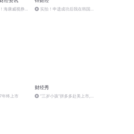
天财经资讯
锌财经
！海康威视挣脱
实拍！申遗成功后我在韩国街
业务撑起第二增
头和路人一起体验“新中式”
财经秀
7年终上市
“三岁小孩”拼多多赴美上市,
喜迎开盘暴涨丨微视财经