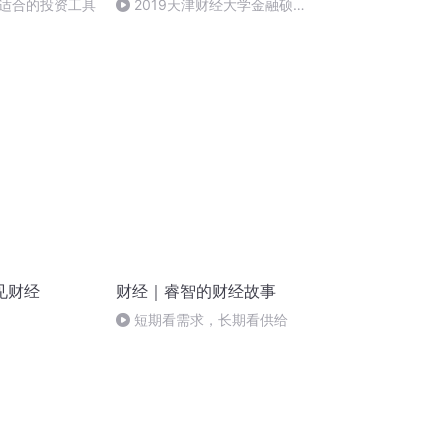
适合的投资工具
2019天津财经大学金融硕士
真题解析4
见财经
财经｜睿智的财经故事
短期看需求，长期看供给