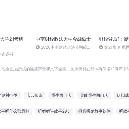
大学21考研
中南财经政法大学金融硕士
财经背后1：
2020中南财经政法金融硕士
第21集 但
真题解析3
怕架上药生尘
热点课程
，包含正品授权的连播声音和文字全集，支持免费在线试听阅读和有声书M
之财神斗罗
庆云传奇
重生西门庆
异能重生西门庆
庆阳成
安庆年记事
庆余年之长歌行
大庆皇太子
普天同庆
家有
故事听什么歌最好
听妈妈讲故事293
抖音听鬼故事软件
听故
听短故事
辩证法在哪听故事
怎么听抖音讲故事
成年人夜听故