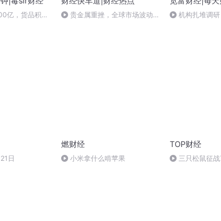
钟|毒sir财经
财经快车道|财经热点
览富财经|每
00亿，货品积压
贵金属重挫，全球市场波动加
机构扎堆调研
视全球的耐克，终
剧|2026年2月2日
安防桎梏，创新
长曲线
燃财经
TOP财经
21日
小米拿什么啃苹果
三只松鼠征战