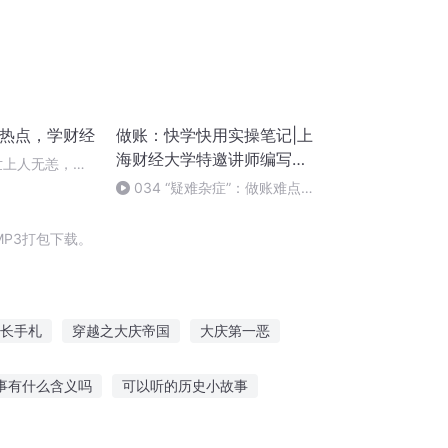
蹭热点，学财经
做账：快学快用实操笔记|上
海财经大学特邀讲师编写的
愿世上人无恙，哪
财务手册
034 “疑难杂症”：做账难点
(3)
P3打包下载。
长手札
穿越之大庆帝国
大庆第一恶
财女
春花一笑财来到
财神修仙传
事有什么含义吗
可以听的历史小故事
事
听幽默故事搞笑段子文案