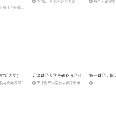
陈国庆 毛猛达-欢歌笑语
每个人都需要
金融硕士考研真题
财经大学）
天津财经大学考研备考经验
第一财经：愉
融结构与金融发展2
天津财经大学社会保障参考书
目的选择和使用，25考研快来了
解下