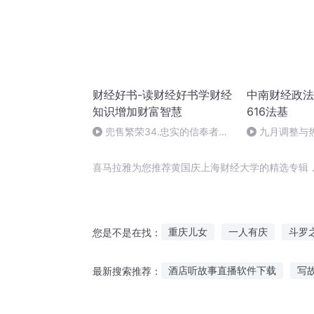
财经好书-读财经好书学财经
中南财经政法
知识增加财富智慧
616法基
兜售繁荣34.忠实的信奉者：
九月调整与
真正的经济周期
喜马拉雅为您推荐黄国庆上海财经大学的精选专辑
重庆儿女
一人有庆
斗罗
您是不是在找：
重生之西门庆
重生之生财
酒店听故事直播软件下载
写
最新搜索推荐：
小仙有财
庆元纪年
听小七讲家庭故事
6岁孩子