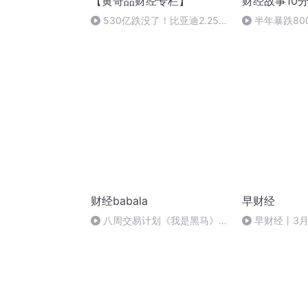
【黄哥品财经专栏】
财经故事10分
530亿跌没了！比亚迪2.25亿
半年暴跌80
股转仓？巴菲特持有14年超30
如山！曾经傲
倍收益！
于卖不动了
财经babala
早财经
八周交易计划《我是黑马》主
早财经丨3月
题曲-我的信仰