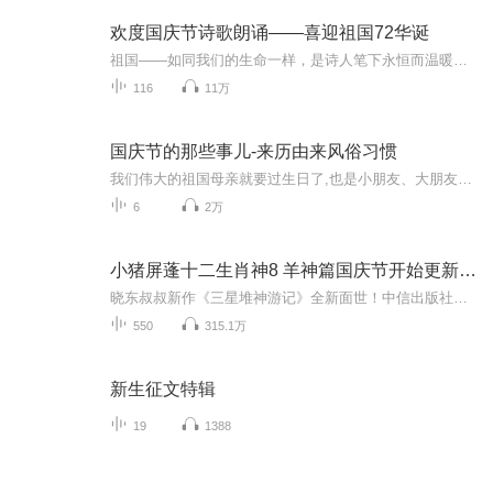
欢度国庆节诗歌朗诵——喜迎祖国72华诞
祖国——如同我们的生命一样，是诗人笔下永恒而温暖的主题。在祖国72周年华诞来临之际，特创建这个诗歌朗诵专辑，诵读经典爱国篇章，和大家一起歌颂祖国，向国庆的献礼！祝愿伟大的祖国繁荣富强，祝愿大家国庆节快乐，度过平安快乐的黄金周假期！
116
11万
国庆节的那些事儿-来历由来风俗习惯
我们伟大的祖国母亲就要过生日了,也是小朋友、大朋友们最喜欢的“国庆小长假”或说“黄金周”还有说”国庆7天乐”的，说法真是不一而足。那么“国庆节”是怎么来的？自古以来国庆节怎么庆贺？新中国国庆节的来历，以及新中国国庆节的庆贺方式又有哪些呢？ ...
6
2万
小猪屏蓬十二生肖神8 羊神篇国庆节开始更新啦！
晓东叔叔新作《三星堆神游记》全新面世！中信出版社出版！京东当当淘宝均有售！点蓝色字收听——《小猪屏蓬爆笑日记2024》《小猪屏蓬爆笑日记2》《小猪屏蓬爆笑日记1》让你笑得喘不上气！《我进故宫当富翁——小猪屏蓬故宫财商笔记》教你成为大富翁！《小...
550
315.1万
新生征文特辑
19
1388