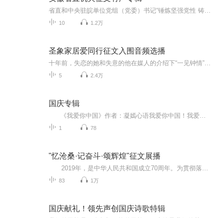
省直和中央驻皖单位党组（党委）书记“锤炼坚强党性 铸牢对党忠诚”主题征文。
10
1.2万
圣象家居爱同行征文入围音频选播
十年前，失恋的她和失意的他在媒人的介绍下“一见钟情”。 他家境贫穷，没有彩礼，没拍婚纱，没买婚戒，她丝毫不在意，失去了最爱的人，嫁给谁都一样，她完全是为了结婚而结婚。 出嫁那天，母亲于心不忍，送给她一款很老的戒指，她随手扔在了包里。 三年后，她怀孕辞职回家。他老家在大山深处，她只得去娘家生产。日子久了，她怨气越积越深，越发嫌他没用，月不敷出的生活压得他俩喘不过气，她终于火山爆发，歇斯底里对他大喊大叫：“嫁给你有什么用，买不起房子就算了，连个婚戒都没有。”说完，她就委屈地哭了，那一刻她甚至想到了离婚。 他愧疚难当，此时真想冲上大街，给她买一枚最大最美的戒指，奈何囊中羞涩。哭够了，她擦掉眼泪，日子还得继续过。这一过就是两年，她在家带孩子，他在外上班，生活无比艰辛。 为了改善生活，他跳槽到一家民营企业，当上了总经理，工资是之前的十几倍。每次一开支，他便全部交给她，有时一万，有时三、五万，她忽然觉得他原来挺有本事的，比她以前上班时的老总还牛，她再次审视他，他依旧其貌不扬，土里土气，她轻轻叹口气，心里失落落的。他对她还是一如既往的好，只要有空回家，便洗衣做饭、带孩子，什么都抢着做，邻居都说她找了个好老公，她没否认，但总感觉少了点什么。 好几次他想给她买个戒指，但她却执意不要，说要留着买房子，他心里便暖暖的，工作更有了动力。 又过了两年，他们买了房子、车子，眼看日子一天天滋润起来，几乎就要熬出头了，他的身体却出了问题，从社区卫生室、到当地三甲医院，一直看到北京协和医院，她发愁的整宿整宿睡不着觉，泪水一次又一次湿满衣襟。 术前，他摸着她光秃秃的手说：“对不起，到现在我还没能给你买上戒指。”泪水在她眼里打转，她攥紧他的手道：“你的生命比什么都重要，我有你就够了。”一股暖流在他心底涌动，他忽然觉得生这场病挺值的。 他被推进了手术室，她的心便悬空了。此刻，每一秒她都心急如焚、度日如年，眼泪流了好几回，她宁愿做手术的是她自己，不知什么时候，他已经深深驻在了她心底。 等待最煎熬、折磨人，六个小时后，医生告诉她手术成功，她喜极而泣。这两个月，她不知哭过多少回，仿佛将这一生的眼泪都流光了。她看着全身插满管子的他，心疼地说：“以前都是你照顾我，现在就让我伺候你一回。”他想笑，可疼痛让他笑比哭还难看，心里却比吃了蜜还要甜。 一个星期后他出院了，家里的钱也花空了，仅仅歇了三天，他便闹着要上班，她死活不同意，他着急道：“我还要挣钱给你买戒指呢。”“我不要戒指了！”她大声对他说：“只要你身体健康，没有戒指的婚姻我依然很幸福！” 他就是我老公，身体还在恢复中。一直到现在，老公也没能给我买一枚戒指，可是我与老公之间的感情却越来越深。
5
2.4万
国庆专辑
《我爱你中国》作者：凝嫣心语我爱你中国！我爱你春天蓬勃的秧苗；我爱你秋日金黄的硕果。我爱你中国！我爱你青松气质，我爱你红梅品格！我爱你家乡的甜蔗好像乳汁滋润着我的心窝。我爱你中国，我要把最美的歌儿献给你，我的母亲我的祖国。我爱你中国，我爱...
1
78
"忆沧桑·记奋斗·颂辉煌"征文展播
2019年，是中华人民共和国成立70周年。为贯彻落实习近平新时代中国特色社会主义思想和党的十九大精神，隆重庆祝中华人民共和国成立70周年，深情讴歌新中国成立70年四川在砥砺奋进中繁荣发展的辉煌历程、可喜成就和宝贵经验，进一步激发四川各界重整行...
83
1万
国庆献礼！领先声创国庆诗歌特辑