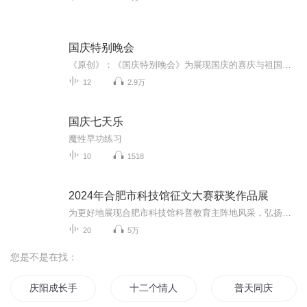
国庆特别晚会
《原创》：《国庆特别晚会》为展现国庆的喜庆与祖国的深情我将以具体的场景切入从清晨升旗的庄严到街头巷尾的欢庆到历史与当下的交融，用优美的笔触传递对祖国的热爱与自豪！用诗歌和情感美文形式，歌颂祖国的繁荣富强，祝人民幸福安康！
12
2.9万
国庆七天乐
魔性早功练习
10
1518
2024年合肥市科技馆征文大赛获奖作品展
为更好地展现合肥市科技馆科普教育主阵地风采，弘扬科学精神和科学家精神，在合肥市科学技术协会、合肥市文学艺术界联合会的指导下，合肥市科技馆联合合肥市作家协会共同举办“科创看合肥 科普向未来”——2024年合肥市科技馆征文大赛活动。此次活动面向全...
20
5万
您是不是在找：
庆阳成长手札
十二个情人节
普天同庆