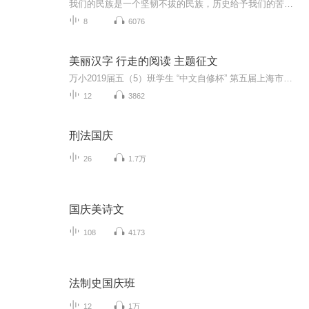
我们的民族是一个坚韧不拔的民族，历史给予我们的苦难都变成了闪着金光的勋章！我们的国家是一个龙腾虎跃的国家，那条巨龙正以不可阻挡之势崛起于神奇的东方！------------------------------------------------值此祖国70周年华诞之际，领先声创以诗歌向祖国献礼！用我们的声音、用我们的热血、用我们的灵魂诵读经典爱国篇章，歌颂我们的祖国！永远繁荣富强！
8
6076
美丽汉字 行走的阅读 主题征文
万小2019届五（5）班学生 “中文自修杯” 第五届上海市小学生“美丽汉字”庆祝新中国成立70周年主题征文 行走的阅读征文比赛作品外滩的人墙 徐嘉励 “中文自修杯” 第五届上海市小学生“美丽汉字”庆祝新中国成立70周年主题征文 行走的阅读征文比赛 上海市三等奖 都江堰见闻 陆稼郑“中文自修杯” 第五届上海市小学生“美丽汉字”庆祝新中国成立70周年主题征文 行走的阅读征文比赛 上海市三等奖 璀璨的明珠 安忆歆 “中文自修杯” 第五届上海市小学生“美丽汉字”庆祝新...
12
3862
刑法国庆
26
1.7万
国庆美诗文
108
4173
法制史国庆班
12
1万