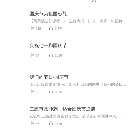
乐）
国庆节为祖国献礼
【蔡蔡演艺】课程﹣-﹣主持表演，口才，声乐，中国舞，民族舞。独特的小舞台，专业的录音棚，每一位同学都能成为优秀的小明星。独特的教学模式，轻松上课，快乐学习！知名主持人，舞蹈家，高级教师任职授课！江南总校：河沟街42号三楼 18545856430江北分校...
215
1.7万
庆祝七一和国庆节
24
1818
我们的节日-国庆节
南京出版传媒集团·南京出版社出版的图书《我们的节日》通过对中国节日文化和节日意义进行深度的挖掘，面向青少年群体构建独具特色的栏目内容，以此丰富春节、元宵节、清明节、端午节、七夕节、中秋节、重阳节等传统节日；六一节、教师节、国庆节等新兴节日的文化内涵和表现形式。促进青少年形成新的节日习俗，提升节日仪式感、认同感。音频作品由金陵朗读者联盟志愿者朗诵，南京音像出版社、金陵图书馆联合制作。
35
8076
二建市政冲刺，适合国庆节逆袭
2020年二级建造师市政专业1、从基础到密训冲刺V2、从精华课程到超压密押V3、0基础同步更新v4、持续更新到2020年考试V5、只要你跟着学让你一次稳拿证V6、渠道超压压题，超压三页纸等独家绝密压题!
36
2619