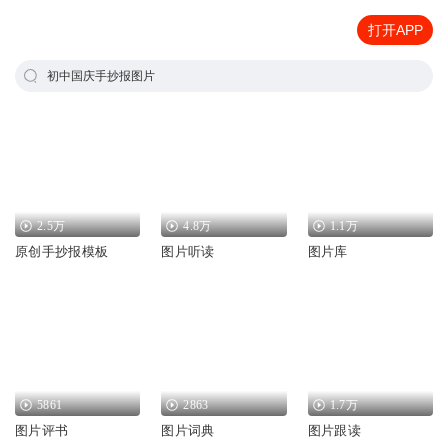
打开APP
初中国庆手抄报图片
2.5万
4.8万
1.1万
原创手抄报模板
图片听读
图片库
5861
2863
1.7万
图片评书
图片词典
图片跟读