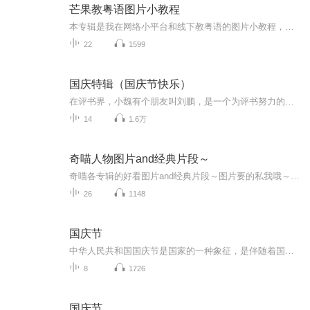
芒果教粤语图片小教程
本专辑是我在网络小平台和线下教粤语的图片小教程，做成图片是方便传播保存下来哦！这些教程涉及生活各方面，而且是基础加地道口语都有，非常实用，建议保存！
22
1599
国庆特辑（国庆节快乐）
在评书界，小魏有个朋友叫刘鹏，是一个为评书努力的小伙子。在2021年国庆期间，他想弄个特辑，便烦劳我给他录个爱国题材的评书小段儿。这种事情，不是特殊情况，小魏一般不会拒绝，也就给其录了一个《鲁迅踢鬼》，等他传完，我再传到我的专辑里。另外，小...
14
1.6万
奇喵人物图片and经典片段～
奇喵各专辑的好看图片and经典片段～图片要的私我哦～我发泥～（要关注+专辑好评噢）
26
1148
国庆节
中华人民共和国国庆节是国家的一种象征，是伴随着国家的出现而出现的。让我们用诗歌朗诵歌颂祖国的繁荣富强，国泰民安。
8
1726
国庆节