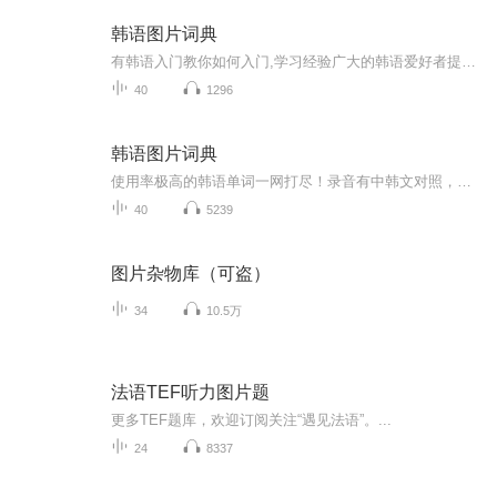
韩语图片词典
有韩语入门教你如何入门,学习经验广大的韩语爱好者提供自己学习的心得体会;韩语词汇包含各类词汇满足你各个方面的需求;韩语阅读:韩国古今各种书籍、童话、谚语等的阅读;韩语...
40
1296
韩语图片词典
使用率极高的韩语单词一网打尽！录音有中韩文对照，方便同学们在路上收听磨耳朵！更多韩语学习的内容，欢迎关注订阅“韩语助手FM” ：）
40
5239
图片杂物库（可盗）
34
10.5万
法语TEF听力图片题
更多TEF题库，欢迎订阅关注“遇见法语”。...
24
8337