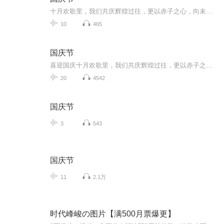
十月欢歌里，我们共庆辉煌过往，更以赤子之心，向未来书写滚烫的誓言——这盛世，值得我们以热爱相拥。
10
465
国庆节
喜迎国庆十月欢歌里，我们共庆辉煌过往，更以赤子之心，向未来书写滚烫的誓言——这盛世，值得我们以热爱相拥。
20
4542
国庆节
3
543
国庆节
11
2.1万
时代峰峻の图片【满500月票爆更】