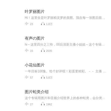
叶罗丽图片
Hi！这里全是叶罗丽精灵梦的美图。我在每一张图后面都给大家留了点时间让大家把喜欢的图保存下来。如果你觉得这个图不太清晰，你可以私信找我要原图哦！
23
1.8万
有声の图片
hi～这里四分之三怜，00后清新主播小姐姐～这个专辑是由四分之三怜与微笑小熊工作室合作出版，由于都是千怜的工作室，所以质量保障十分，如果您恶意差评，说明您眼睛要么是x了，要么就是您道德有问题～好啦，也当作是千怜500粉丝的福利专辑叭别对我说我喜欢你你廉价的喜欢抵不上夏天的一根雪糕
15
2035
小花仙图片
一年目标100集。给个好评呗！彩蛋更精彩。－－ 主播 贝瑞吖也叫逆光小爱
57
5.8万
图片蛇类介绍
这个专辑用图片和音频介绍世界上的各种蛇类，会分类别介绍，如有错误欢迎指正。
27
1962