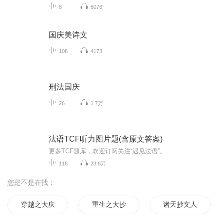
8
6076
国庆美诗文
108
4173
刑法国庆
26
1.7万
法语TCF听力图片题(含原文答案)
更多TCF题库，欢迎订阅关注“遇见法语”。
118
23.8万
您是不是在找：
穿越之大庆帝国
重生之大抄袭王
诸天抄文人