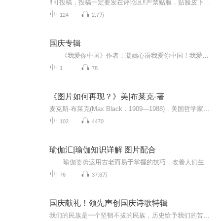
‼️可投稿，投稿一定要发在评论区‼️严禁贴脸，贴脸皮下塌/BE多次贴脸永久拉黑会在评论区里发一些视频中的图片，想要视频里的图片看评论区已经下楼的只有投稿才会发，不投稿不发可单人，可CP（可跨代），可多人，可团体●TFBOYS王俊凯、王源、易烊千玺（...
124
2.7万
国庆专辑
《我爱你中国》作者：凝嫣心语我爱你中国！我爱你春天蓬勃的秧苗；我爱你秋日金黄的硕果。我爱你中国！我爱你青松气质，我爱你红梅品格！我爱你家乡的甜蔗好像乳汁滋润着我的心窝。我爱你中国，我要把最美的歌儿献给你，我的母亲我的祖国。我爱你中国，我爱...
1
78
《图片如何再现？》美|布莱克-著
麦克斯·布莱克(Max Black．1909—1988)，美国哲学家。生于阿塞拜疆，长于伦敦，后加入美国国籍，犹太人后裔。早年在剑桥大学王后学院主修数学．后在伦敦大学获哲学博士学位。先后任教于伦敦教育学院、伊利诺伊大学厄巴纳一香槟分校和康奈尔大学．作为哲学...
102
4470
瑜伽汇|瑜伽知识详解 图片配合
瑜伽姿势运用古老而易于掌握的技巧，改善人们生理、心理、情感和精神方面的能力，是一种达到身体、心灵与精神和谐统一的运动方式，包括调身的体位法、调息的呼吸法、调心的冥想法等，以达至身心的合一。每天学一点瑜伽 生活更美好！
76
37.8万
国庆献礼！领先声创国庆诗歌特辑
我们的民族是一个坚韧不拔的民族，历史给予我们的苦难都变成了闪着金光的勋章！我们的国家是一个龙腾虎跃的国家，那条巨龙正以不可阻挡之势崛起于神奇的东方！------------------------------------------------值此祖国70周年华诞之际，领先声创以诗歌向祖国献礼！用我们的声音、用我们的热血、用我们的灵魂诵读经典爱国篇章，歌颂我们的祖国！永远繁荣富强！