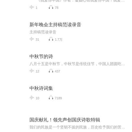
《我爱你中国》作者：凝嫣心语我爱你中国！我爱你春天蓬勃的秧苗；我爱你秋日金黄的硕果。我爱你中国！我爱你青松气质，我爱你红梅品格！我爱你家乡的甜蔗好像乳汁滋润着我的心窝。我爱你中国，我要把最美的歌儿献给你，我的母亲我的祖国。我爱你中国，我爱...
1
78
新年晚会主持稿范读录音
主持稿范读录音
31
1.7万
中秋节的诗
八月十五是中秋节，中秋节是传统佳节，中国人团圆吃月饼的日子，这个节日自古就有，所以留下了不少关于中秋节的诗
12
437
中秋诗词集
10
7189
国庆献礼！领先声创国庆诗歌特辑
我们的民族是一个坚韧不拔的民族，历史给予我们的苦难都变成了闪着金光的勋章！我们的国家是一个龙腾虎跃的国家，那条巨龙正以不可阻挡之势崛起于神奇的东方！------------------------------------------------值此祖国70周年华诞之际，领先声创以诗歌向祖国献礼！用我们的声音、用我们的热血、用我们的灵魂诵读经典爱国篇章，歌颂我们的祖国！永远繁荣富强！