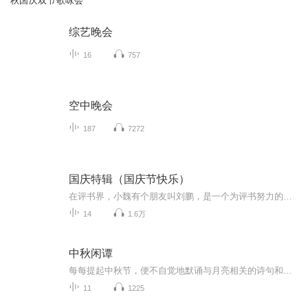
秋国庆双节歌咏会
综艺晚会
16
757
空中晚会
187
7272
国庆特辑（国庆节快乐）
在评书界，小魏有个朋友叫刘鹏，是一个为评书努力的小伙子。在2021年国庆期间，他想弄个特辑，便烦劳我给他录个爱国题材的评书小段儿。这种事情，不是特殊情况，小魏一般不会拒绝，也就给其录了一个《鲁迅踢鬼》，等他传完，我再传到我的专辑里。另外，小...
14
1.6万
中秋闲谭
每每提起中秋节，便不自觉地默诵与月亮相关的诗句和故事来，因为中秋节里还有一个与月亮相关的美丽的传说呢！ 美丽的嫦娥姑娘和可爱的小玉兔就在月亮的广寒宫里住着，特别是在中秋节这天晚上，当一轮满月悄悄的挂在天边时，在广寒宫里、美丽的嫦娥姑娘抱着可爱的小玉兔就开活动起来，当我们与家人一起围聚在丰盛的晚餐桌旁、吃着丰盛的水果和共享月饼美食、不经意间抬头仰望天上的满月时，有眼亮的小朋友就会大叫起来：”哦，天哪，我看到月亮里面的嫦娥姐姐了，她还抱着个可爱的小兔兔和大家打招呼呢“！..… 中秋的传说和故事、闲谭古今梦落花，一起嗨聊吧...
11
1225