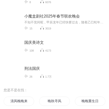
8
6076
小魔盒剧社2025年春节联欢晚会
不知不觉间呢，甲辰龙年已经快要过去，随着乙巳蛇年的到来，我们小魔盒剧社也迎来了我们创立以来，第一个春节，在过去的一年里我们共同携手经历了许多许多的故事……
15
3019
国庆美诗文
108
4173
刑法国庆
26
1.7万
您是不是在找：
清风晚晚来
晚秋寻风
晚晚重生日记