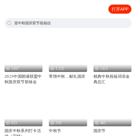
打开APP
迎中秋国庆双节祝福信
1367
1.1万
1325
2025中国朗诵联盟中
寄情中秋，献礼国庆
精典中秋祝福词语金
秋国庆双节歌咏会
典总汇
635
319
465
国庆中秋系列打卡活
中秋节
国庆节