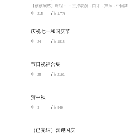
【蔡蔡演艺】课程﹣-﹣主持表演，口才，声乐，中国舞，民族舞。独特的小舞台，专业的录音棚，每一位同学都能成为优秀的小明星。独特的教学模式，轻松上课，快乐学习！知名主持人，舞蹈家，高级教师任职授课！江南总校：河沟街42号三楼 18545856430江北分校...
215
1.7万
庆祝七一和国庆节
24
1818
节日祝福合集
25
2191
贺中秋
3
849
（已完结）喜迎国庆