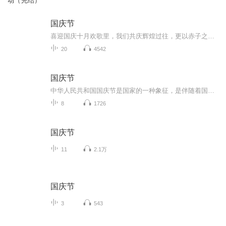
动（完结）
国庆节
喜迎国庆十月欢歌里，我们共庆辉煌过往，更以赤子之心，向未来书写滚烫的誓言——这盛世，值得我们以热爱相拥。
20
4542
国庆节
中华人民共和国国庆节是国家的一种象征，是伴随着国家的出现而出现的。让我们用诗歌朗诵歌颂祖国的繁荣富强，国泰民安。
8
1726
国庆节
11
2.1万
国庆节
3
543