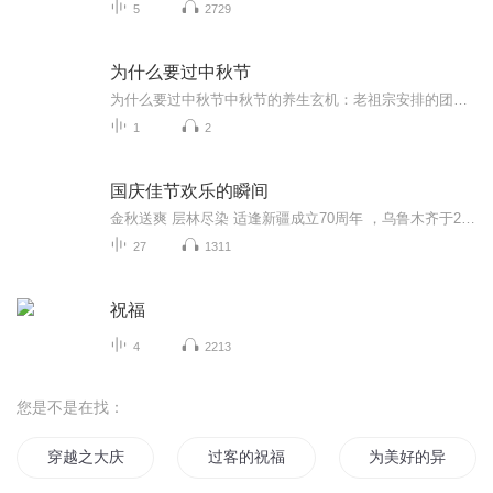
5
2729
为什么要过中秋节
为什么要过中秋节中秋节的养生玄机：老祖宗安排的团圆节，暗藏多少健康密码？ 朋友，你有没有发现，中秋节就像被设置在年度日程表上的一个强制“系统更新”？平时工作群里静如死水，这天突然集体复活，连失联十年的前同事都能蹦出来发句“中秋快乐”。...
1
2
国庆佳节欢乐的瞬间
金秋送爽 层林尽染 适逢新疆成立70周年 ，乌鲁木齐于2025年9月23日迎来党中央和习大大带领的慰问团。新疆各族群众欢欣鼓舞，热烈欢迎。
27
1311
祝福
4
2213
您是不是在找：
穿越之大庆帝国
过客的祝福
为美好的异界送上