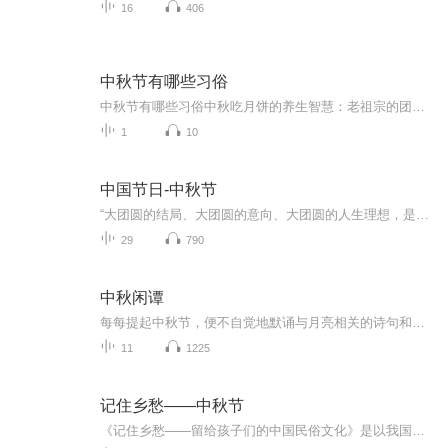
16
406
中秋节有哪些习俗
中秋节有哪些习俗中秋吃月饼的养生智慧：老祖宗的团圆密码全藏在这张饼里 （开篇先抛个灵魂拷问）您有没有想过，为什么中秋节非得跟月饼死磕？就像现代人追剧必须配奶茶，古人赏月手里不攥块月饼就跟缺了充电宝似的浑身不自在。今天咱们就扒一扒这块油...
1
10
中国节日-中秋节
“大团圆的结局、大团圆的意向、大团圆的人生理想，是中国文化的情结……”正因为圆满的月亮，与人间情感生活有了这样密不可分的联系，我们的诗人才会发出“月是故乡明”的感慨。在一年的时序中，中秋节所在的是秋季中期，天气不冷不热，白昼与夜晚均等，...
29
790
中秋闲谭
每每提起中秋节，便不自觉地默诵与月亮相关的诗句和故事来，因为中秋节里还有一个与月亮相关的美丽的传说呢！ 美丽的嫦娥姑娘和可爱的小玉兔就在月亮的广寒宫里住着，特别是在中秋节这天晚上，当一轮满月悄悄的挂在天边时，在广寒宫里、美丽的嫦娥姑娘抱着可爱的小玉兔就开活动起来，当我们与家人一起围聚在丰盛的晚餐桌旁、吃着丰盛的水果和共享月饼美食、不经意间抬头仰望天上的满月时，有眼亮的小朋友就会大叫起来：”哦，天哪，我看到月亮里面的嫦娥姐姐了，她还抱着个可爱的小兔兔和大家打招呼呢“！..… 中秋的传说和故事、闲谭古今梦落花，一起嗨聊吧...
11
1225
记住乡愁——中秋节
《记住乡愁——留给孩子们的中国民俗文化》是以我国民俗事象的精彩节点为圆心，广泛地辐射民俗生活的方方面面，资料翔实、梳理系统，具有很高的文化史料价值和现实意义，对于长期忽视生活中的优秀传统文化活态传承的倾向是一种矫正。...