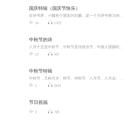
国庆特辑（国庆节快乐）
在评书界，小魏有个朋友叫刘鹏，是一个为评书努力的小伙子。在2021年国庆期间，他想弄个特辑，便烦劳我给他录个爱国题材的评书小段儿。这种事情，不是特殊情况，小魏一般不会拒绝，也就给其录了一个《鲁迅踢鬼》，等他传完，我再传到我的专辑里。另外，小...
14
1.6万
中秋节的诗
八月十五是中秋节，中秋节是传统佳节，中国人团圆吃月饼的日子，这个节日自古就有，所以留下了不少关于中秋节的诗
12
437
中秋节特辑
中秋节，又称月夕、秋节、仲秋节、八月节、八月会、追月节、玩月节、拜月节、女儿节或团圆节，是流行于中国众多民族与汉字文化圈诸国的传统文化节日，时在农历八月十五；因其恰值三秋之半，故名，也有些地方将中秋节定在八月十六。[1-2] 中秋节始于唐朝...
1
1624
节日祝福
2
725