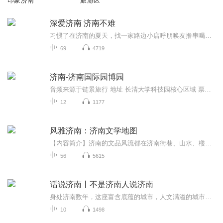
印象济南
旅游区
深爱济南 济南不难
习惯了在济南的夏天，找一家路边小店呼朋唤友撸串喝扎啤；习惯了在一间有故事的小酒吧，听吉他手弹着心情唱着歌……济南市一个温暖的城市，泉城公园黑虎泉四里山八里桥，赵家甜沫油璇煎饼豆腐脑，一餐一饭，满满的都是爱。
69
4719
济南-济南国际园博园
音频来源于链景旅行 地址 长清大学科技园核心区域 票价描述 暂无 开放时间 8:00-17:00 乘车信息 暂无
12
1177
风雅济南：济南文学地图
【内容简介】济南的文品风流都在济南街巷、山水、楼阁的风致中，走到一处寻常街巷，也许胡适曾经在这里寻访，途经一眼泉水，也许李清照曾经在这里惊起一滩鸥鹭。你踏过的石板路，也许曾经是文豪们谈笑着走过的地方，带着他们自信而矜持的才情。本书分“文...
56
5615
话说济南丨不是济南人说济南
身处济南数年，这座富含底蕴的城市，人文满溢的城市，巷古泉深的城市，想象着走在芙蓉街的夜里，抚摸护城河的栏杆，吹着大明湖畔的凉风，多么美好啊，不过留给我的是，再见了！济南
10
1498