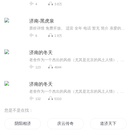
4
3.8万
济南-黑虎泉
票价详情 免费开放。 适宜 全年 电话 暂无 简介 亲爱的游客朋友，咱们这一站来到了济南三大泉群之一的黑虎泉。黑虎泉泉群，位于济南旧城东南隅，南护城河东段。沿河两岸，东起解放阁，向西长约700米的地方，共有泉池14处，包括白石泉、玛瑙泉、九女泉、黑...
6
1.9万
济南的冬天
老舍作为一个杰出的风俗（尤其是北京的风土人情）、世态画家，其散文充满着浓厚的生活气息和情趣。他把历史和现实，从一年四季的自然景色、不同时代的社会气氛、风俗习惯，一直到三教九流各种人等的喜怒哀乐、微妙心态都结合浓缩在一起，有声有色、生动活...
123
4644
济南的冬天
老舍作为一个杰出的风俗（尤其是北京的风土人情）、世态画家，其散文充满着浓厚的生活气息和情趣。他把历史和现实，从一年四季的自然景色、不同时代的社会气氛、风俗习惯，一直到三教九流各种人等的喜怒哀乐、微妙心态都结合浓缩在一起，有声有色、生动活...
132
5310
您是不是在找：
阴阳相济
庆云传奇
道济天下