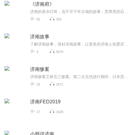
《济南府》
济南的泉水叮咚，流不尽千年古城的故事；宽厚里的石板路，刻满了岁月的沧桑。 每一座城市都有自己的记忆，它们藏在老建筑的砖缝里，在老字号的招牌上，在寻常百姓的口口相传中。 当我们回望过去，总需要一些载体来承载那些鲜活的历史瞬间。今天，就让我们...
55
359
济南故事
了解济南故事，讲好济南故事，让更多的济南人热爱济南，让更多的外地人了解济南。
4
5679
济南惨案
济南惨案又称五三惨案。第二次北伐进行期间，日本恐怕中国一旦统一，必不能任其肆意侵略，是以竭力阻挠北伐之进行。日本以保护侨民为名，派兵进驻济南、青岛及胶济铁路沿线。一九二八年，国民革命军于五月一日克复济南，日军遂于五月三日派兵侵入中国政府...
25
2671
济南FED2019
17
1626
小韩说济南