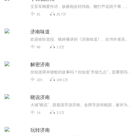
文盲军阀爱作诗，纵横相反经纬路。鞭打芦花闵子骞，孝感动天舜重目。泺水流出到泺口，七十二泉碎趵突。刘墉机智解鞭指，牛亡报恩不归路。匡章大将卧章丘，六七八九爱数数。朗公讲经成灵岩，甜沫蛤蟆两三处。济南华山不出名，五龙潭里秦琼府。芙蓉街中状元...
81
25.7万
济南味道
欢迎收听老段、晓婷播讲的《济南味道》。此书作者高维生，由济南出版社出版。 济南的美食，让我说给你听！菜中有诗意！我有美味，你有故事吗？我在济南等你！ 美食自古以来就在人类社会中扮演着不可替代的角色。我国不同地区因气候、生活习惯方面的差异，...
68
1.5万
解密济南
你知道舜井锁蛟的故事吗？你知道“齐烟九点”，是哪里吗？你知道济南的经纬路是怎么来的吗？你知道五龙潭地下到底隐藏着什么秘密吗？如果你都知道，证明你是一个“老济南”的时刻到了！如果你不知道，这里将为你打开了解济南“新世界”的大门........
223
109.1万
晓说济南
大城“晓说”，跟着国导游济南。金牌导游张晓国，被评为“2008年山东旅游风云人物”，曾荣获“全国优秀导游员”称号。山东大地旅游营销策划咨询公司、山东国信国际旅行社有限公司董事长。泰山天颐湖旅游度假区总经理，山东省旅游业商会副会长，山东省旅行社协会副会长，济南市旅行社协会轮值会长。
14
3.1万
玩转济南