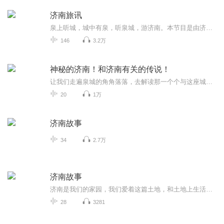
济南旅讯
泉上听城，城中有泉，听泉城，游济南。本节目是由济南市旅发委特约播出，敬请关注。
146
3.2万
神秘的济南！和济南有关的传说！
让我们走遍泉城的角角落落，去解读那一个个与这座城市有着血脉相连的神话传说吧！
20
1万
济南故事
34
2.7万
济南故事
济南是我们的家园，我们爱着这篇土地，和土地上生活的人们。我们的故事，就发生在这片希望的土地上，人们的嬉笑怒骂，都是诗一样的文章。 爱我济南，听我讲述济南的故事——
28
3281