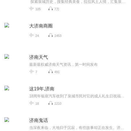
探索泉城历史，搜集经典美食，拉拉风土人情，汇集泉水故事，玩转济南，“泉”听你的！
105
7万
大济南商圈
24
1453
济南天气
最新最权威济南天气资讯，第一时间发布
7
491
这19年,济南
18周年银座汽车收到了泉城市民对它的成人礼生日祝福，感怀在心。 19年成长历程，长大一岁的银座汽车集团，更加成熟也更有担当，在济南扎根的它，想倾听这19年间大家感受到的济南的变化及对这座城市的那份情谊。
18
1210
济南鬼话
当深夜来临，大地归于沉寂，有些故事却正在发生。济南交通广播《深夜故事》小东播讲