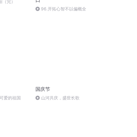
口
太阳（完）
96.开拓心智不以偏概全
国庆节
可爱的祖国
山河共庆，盛世长歌