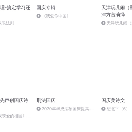
理-搞定学习还
国庆专辑
天津玩儿闹（
津方言演绎
《我爱你中国》
象限法则
天津玩儿闹（
先声创国庆诗
刑法国庆
国庆美诗文
2020年华成法硕国庆提高班
想北平（6）
刑法陈 (26)
我亲爱的祖国》温