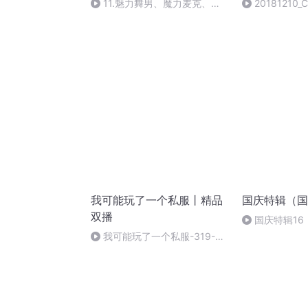
11.魅力舞男、魔力麦克、泰
20181210_C
国show···今天放肆一回吃好的！
我可能玩了一个私服丨精品
国庆特辑（国
双播
国庆特辑16
胡 东方红+一
我可能玩了一个私服-319-除
非你愿意和我一起打游戏 下
（完）