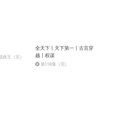
全天下丨天下第一丨古言穿
越丨权谋
大战炎王（完）
第118集（完）