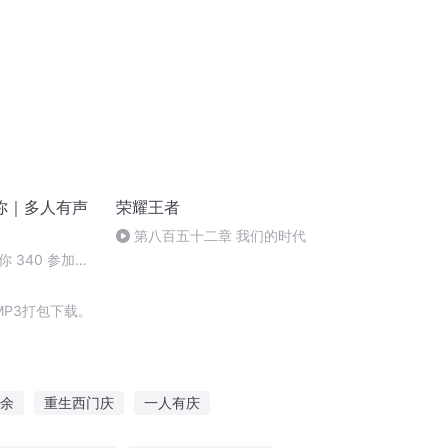
你｜多人有声
荣耀王者
第八百五十二章 我们的时代
 340 参加宴
）
P3打包下载。
余
重生西门庆
一人有庆
长歌行
大官人西门庆
穿越之大庆帝国