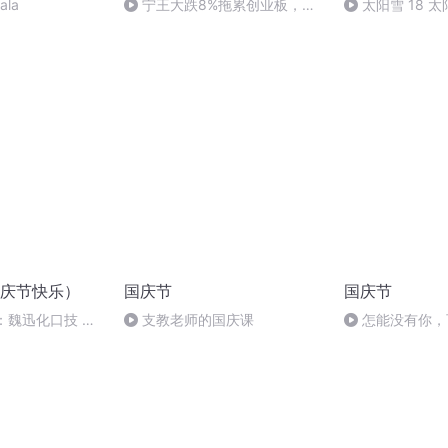
ala
宁王大跌8%拖累创业板，市
太阳雪 18 
场有顽强的一面，一迹象表明：
跌是好事
庆节快乐）
国庆节
国庆节
：魏迅化口技 二
支教老师的国庆课
怎能没有你，
般唱法和原生态