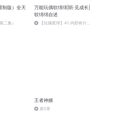
重制版）全天
万能玩偶软绵绵|听·见成长|
软绵绵自述
第二集）
【玩偶星球】41 内部有什
么？
王者神婿
第5章