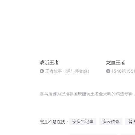
戏听王者
龙血王者
王者故事（澜与蔡文姬）
1548第15
结局）
喜马拉雅为您推荐国庆能玩王者全天吗的精选专辑
安庆年记事
庆云传奇
普
您是不是在找：
大庆第一恶
庆阳成长手札