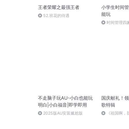
王者荣耀之最强王者
小学生时间管
能玩
52.班花的待遇
时间管理四
不走脑子玩AU-小白也能玩
国庆献礼！领
明白|小白福音|即学即用
歌特辑
2025版AU安装尴尬版
《祖国啊，
婉