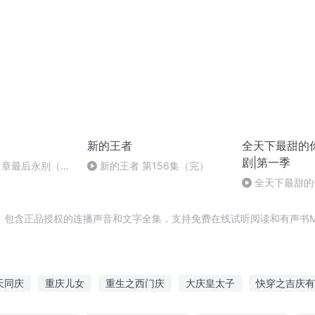
新的王者
全天下最甜的
剧|第一季
51章最后永别（大
新的王者 第156集（完）
全天下最甜的你
会（第一季完结
，包含正品授权的连播声音和文字全集，支持免费在线试听阅读和有声书M
天同庆
重庆儿女
重生之西门庆
大庆皇太子
快穿之吉庆有
玩着玩着修了仙
庆之的野望
庆余年之我叫王启年
庆余年之