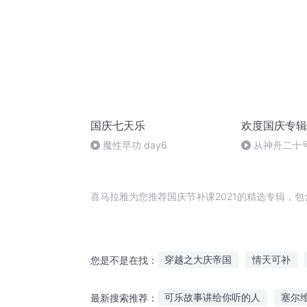
国庆七天乐
欢度国庆专辑
魔性早功 day6
从神舟二十
的“隐形实力”
喜马拉雅为您推荐国庆节补课2021的精选专辑，
穿越之大庆帝国
情天可补
您是不是在找：
妖怪课堂开课啦
重庆儿女
可乐故事讲给你听的人
塞尔
最新搜索推荐：