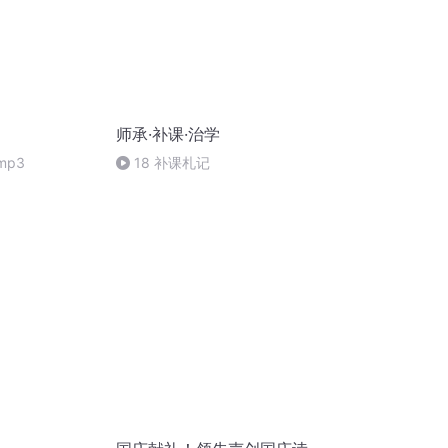
师承·补课·治学
mp3
18 补课札记