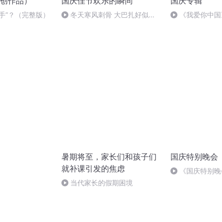
创作品）
国庆佳节欢乐的瞬间
国庆专辑
手”？（完整版）
冬天寒风刺骨 大巴扎好似温
《我爱你中国
暖的春天
暑期将至，家长们和孩子们
国庆特别晚会
就补课引发的焦虑
）
《国庆特别晚
当代家长的假期困境