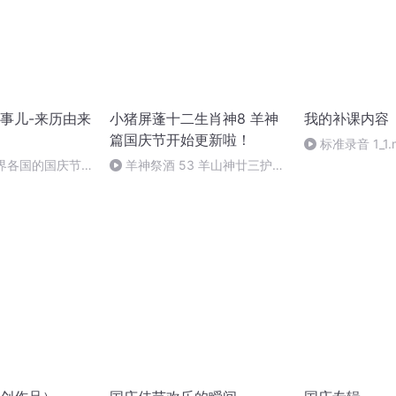
事儿-来历由来
小猪屏蓬十二生肖神8 羊神
我的补课内容
篇国庆节开始更新啦！
标准录音 1_1.
世界各国的国庆节-
羊神祭酒 53 羊山神廿三护祭
事儿
坛 敬天地白泽做祭酒（4）