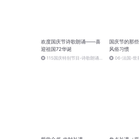
欢度国庆节诗歌朗诵——喜
国庆节的那些
迎祖国72华诞
风俗习惯
115国庆特别节目-诗歌朗诵-
06-法国-
中国梦
国庆节的那些