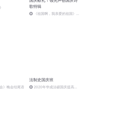
国庆献礼！领先声创国庆诗
歌特辑
》
《祖国啊，我亲爱的祖国》温
婉
法制史国庆班
会》晚会结尾语
2020年华成法硕国庆提高班
法制史马志冰 (12)