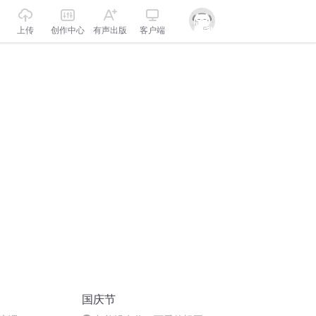
上传
创作中心
有声出版
客户端
国庆节