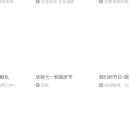
盛世长歌
文化自信 文化强国
支教老师的国
献礼
庆祝七一和国庆节
我们的节日-
跑吧少年》
囚歌
诗词朗诵：沁
读者：张继军