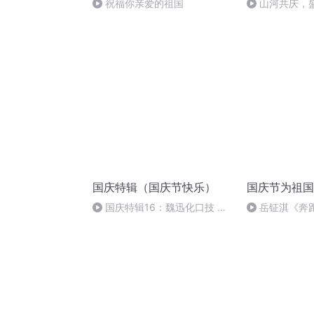
祝福你亲爱的祖国
山河共庆，
国庆特辑（国庆节快乐）
国庆节为祖国
国庆特辑16：魏迅化口技 二
岳钲淇《奔
胡 东方红+一般唱法和原生态