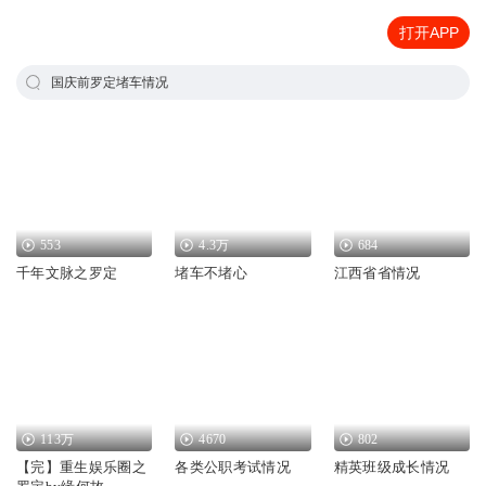
打开APP
国庆前罗定堵车情况
553
4.3万
684
千年文脉之罗定
堵车不堵心
江西省省情况
113万
4670
802
【完】重生娱乐圈之
各类公职考试情况
精英班级成长情况