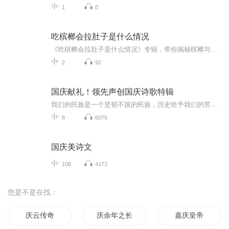
1
0
吃槟榔会拉肚子是什么情况
《吃槟榔会拉肚子是什么情况》专辑，带你揭秘槟榔与拉肚子的神秘联系！11个音频，10个免费，1个付费，深度剖析。免费音频系统讲解，付费音频深入分析，助你轻松应对。别让槟榔拉肚子，成为你的困扰！快来听一听，健康生活不等待！
2
92
国庆献礼！领先声创国庆诗歌特辑
我们的民族是一个坚韧不拔的民族，历史给予我们的苦难都变成了闪着金光的勋章！我们的国家是一个龙腾虎跃的国家，那条巨龙正以不可阻挡之势崛起于神奇的东方！------------------------------------------------值此祖国70周年华诞之际，领先声创以诗歌向祖国献礼！用我们的声音、用我们的热血、用我们的灵魂诵读经典爱国篇章，歌颂我们的祖国！永远繁荣富强！
8
6076
国庆美诗文
108
4173
您是不是在找：
庆云传奇
庆余年之长歌行
嘉庆皇帝