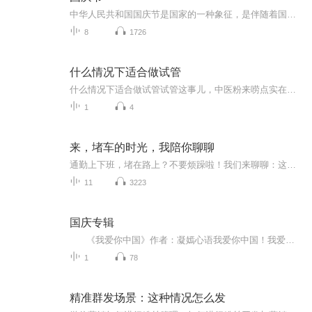
中华人民共和国国庆节是国家的一种象征，是伴随着国家的出现而出现的。让我们用诗歌朗诵歌颂祖国的繁荣富强，国泰民安。
8
1726
什么情况下适合做试管
什么情况下适合做试管试管这事儿，中医粉来唠点实在的 总有人问我："你们中医是不是都反对试管啊？"——这话就跟问"广东人是不是都吃胡建人"一个道理。我们中医讲究的是"因人制宜"，今天咱就掰开了揉碎了说说，什么情况下您该认真考虑试管这条技术路线...
1
4
来，堵车的时光，我陪你聊聊
通勤上下班，堵在路上？不要烦躁啦！我们来聊聊：这几天大家都在聊什么吧！不要去刷“某音”，大哥，开车呢！你不要命啦？！-OK，那别人也要命的呀~ 乖~不要烦躁，我读给你听，你只听就好哦~ ~啊？啥！？你还在听导航？大哥，拜托~20分钟啦，你只移动了两...
11
3223
国庆专辑
《我爱你中国》作者：凝嫣心语我爱你中国！我爱你春天蓬勃的秧苗；我爱你秋日金黄的硕果。我爱你中国！我爱你青松气质，我爱你红梅品格！我爱你家乡的甜蔗好像乳汁滋润着我的心窝。我爱你中国，我要把最美的歌儿献给你，我的母亲我的祖国。我爱你中国，我爱...
1
78
精准群发场景：这种情况怎么发