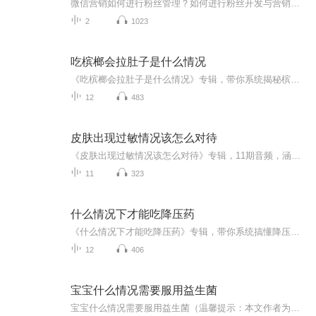
微信营销如何进行粉丝管理？如何进行粉丝开发与营销？而且是用软件批量快速地实现，人可以不在现场在外面！
2
1023
吃槟榔会拉肚子是什么情况
《吃槟榔会拉肚子是什么情况》专辑，带你系统揭秘槟榔与肠胃的奇妙反应。10个免费音频，逐一拆解吃槟榔拉肚子的原因、症状、预防等干货知识。付费音频深入剖析，10篇精华文章组合，为你全面解答。拒绝“网红”槟榔，守护健康肠胃，快来听一听！
12
483
皮肤出现过敏情况该怎么对待
《皮肤出现过敏情况该怎么对待》专辑，11期音频，涵盖从日常护理到深入分析的全方位知识。10期免费音频，系统讲解过敏应对策略，轻松学懂；1期付费音频，深入剖析过敏根源，专业指导。无论你是过敏小白还是老手，这里都有你需要的答案！快来加入我们，一起...
11
323
什么情况下才能吃降压药
《什么情况下才能吃降压药》专辑，带你系统搞懂降压药！10个免费音频，从症状识别到用药时机，手把手教你避坑。付费音频深入剖析，10篇干货文章组合，助你科学管理血压。别再傻傻吃药，先搞懂再行动，健康生活不迷茫！
12
406
宝宝什么情况需要服用益生菌
宝宝什么情况需要服用益生菌（温馨提示：本文作者为健康管理师而非执业医师，文中提及的益生菌使用方法仅供日常调理参考，若宝宝出现严重症状请及时就医）你家娃是不是经常撅着小嘴放连环屁，肚子鼓得像揣了个小西瓜？或者拉得比网红直播带货还频繁？别慌...