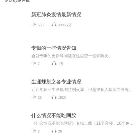
罗定by缘何故
新冠肺炎疫情最新情况
560
3396.7万
专辑的一些情况告知
会就专辑的更新等问题在这里统一告知听友。
7
1万
生涯规划之各专业情况
近几年职业生涯规划特别火爆，但是很多人其实并没有抓住职业生涯规划的核心。高中生想的是人生不应该是一片旷野吗？为什么要早早地就给自己设计一条弯弯曲曲的小路？家长想的是~我们的父辈是干一行爱一行，根本不用考虑这些问题。而现在的年轻人们是干一行...
23
1920
什么情况不能吃阿胶
《什么情况不能吃阿胶》专辑上线！11个音频，10个免费，1个付费，带你彻底搞懂阿胶食用禁忌。免费音频系统梳理10大不能吃的情况，付费音频深度剖析，10篇精华文章组合，让你避坑不踩雷。中医爱好者、阿胶控必备，轻松get阿胶食用指南，健康生活不翻车！
2
26