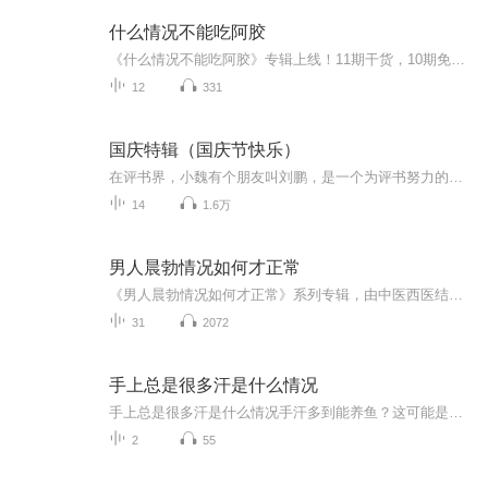
什么情况不能吃阿胶
《什么情况不能吃阿胶》专辑上线！11期干货，10期免费，带你避坑阿胶食用雷区。免费期涵盖10大禁忌场景，系统梳理，防坑指南。付费期《什么情况不能吃阿胶》深度解析，10篇精华文章重组，揭秘阿胶食用红线。中医爱好者、健康管理者必听，避坑不踩雷，科学...
12
331
国庆特辑（国庆节快乐）
在评书界，小魏有个朋友叫刘鹏，是一个为评书努力的小伙子。在2021年国庆期间，他想弄个特辑，便烦劳我给他录个爱国题材的评书小段儿。这种事情，不是特殊情况，小魏一般不会拒绝，也就给其录了一个《鲁迅踢鬼》，等他传完，我再传到我的专辑里。另外，小...
14
1.6万
男人晨勃情况如何才正常
《男人晨勃情况如何才正常》系列专辑，由中医西医结合的医学专家撰写，教你掌握晨勃健康标准。健康管理师认证作者，以幽默风趣的语言，深入浅出解析男性生理现象。告别疑惑，轻松掌握晨勃真相，让你成为健康达人！快来一探究竟吧！男人必看 健康生活
31
2072
手上总是很多汗是什么情况
手上总是很多汗是什么情况手汗多到能养鱼？这可能是身体在给你发求救信号 握个手像刚洗完没擦，手机屏幕解锁十次失败九次，写字时纸张能浸出地图轮廓...这年头谁还没遇到过几个"水手"朋友？但您可能不知道，那些总在裤子上擦手心的尴尬时刻，其实是身体...
2
55