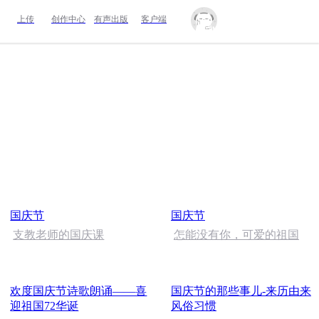
上传
创作中心
有声出版
客户端
国庆节
国庆节
支教老师的国庆课
怎能没有你，可爱的祖国
欢度国庆节诗歌朗诵——喜
国庆节的那些事儿-来历由来
迎祖国72华诞
风俗习惯