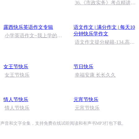
朗读者：张继军
36.《市政实务》考点精讲第
36节课_2020926212025
露西快乐英语作文专辑
语文作文 | 满分作文 | 每天10
分钟快乐学作文
小学英语作文~我上学的最
好方式
语文作文提分秘籍-134.高分
作文不该因为“的地得”丢分
的地得怎么用
女王节快乐
节日快乐
女王节快乐
幸福安康 长长久久
情人节快乐
元宵节快乐
情人节快乐
元宵节快乐
播声音和文字全集，支持免费在线试听阅读和有声书MP3打包下载。