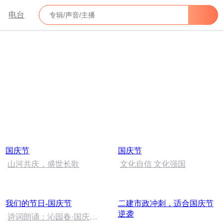
电台
国庆节
国庆节
山河共庆，盛世长歌
文化自信 文化强国
我们的节日-国庆节
二建市政冲刺，适合国庆节
逆袭
诗词朗诵：沁园春·国庆，