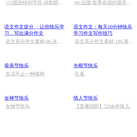
115国庆特别节目-诗歌朗诵-
06-法国-世界各国的国庆节-
中国梦
国庆节的那些事儿
语文作文提分 ；让你快乐学
语文作文：每天10分钟快乐
习，写出满分作文
学习作文写作技巧
语文高分作文素材-96.这本
语文高分作文素材-186.黄昏
笔记太全了，保存下来，我
装在袖口，晚风洒满双肩
怕你找不到
母亲节快乐
光棍节快乐
生活不止一种模样
孔雀
女神节快乐
情人节快乐
女神节快乐
【直播回听】520&年味儿