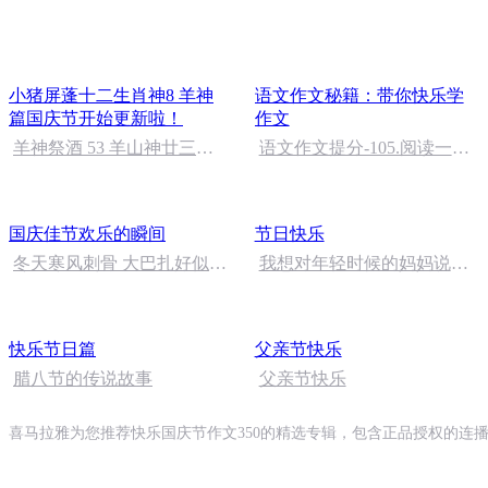
小猪屏蓬十二生肖神8 羊神
语文作文秘籍：带你快乐学
篇国庆节开始更新啦！
作文
羊神祭酒 53 羊山神廿三护
语文作文提分-105.阅读一定
祭坛 敬天地白泽做祭酒
会增强孩子想象力
（4）
国庆佳节欢乐的瞬间
节日快乐
冬天寒风刺骨 大巴扎好似温
我想对年轻时候的妈妈说：
暖的春天
您辛苦了！
快乐节日篇
父亲节快乐
腊八节的传说故事
父亲节快乐
喜马拉雅为您推荐快乐国庆节作文350的精选专辑，包含正品授权的连