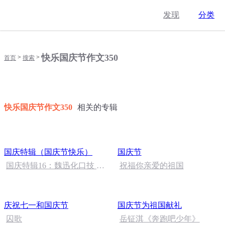
发现
分类
快乐国庆节作文350
>
>
首页
搜索
快乐国庆节作文350
相关的专辑
国庆特辑（国庆节快乐）
国庆节
国庆特辑16：魏迅化口技 二
祝福你亲爱的祖国
胡 东方红+一般唱法和原生
态
庆祝七一和国庆节
国庆节为祖国献礼
囚歌
岳钲淇《奔跑吧少年》