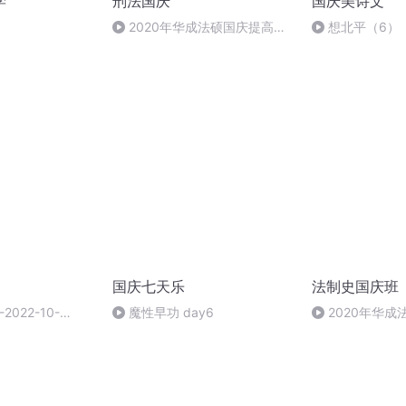
学
刑法国庆
国庆美诗文
2020年华成法硕国庆提高班
想北平（6）
刑法陈 (26)
国庆七天乐
法制史国庆班
022-10-
魔性早功 day6
2020年华
法制史马志冰 (12