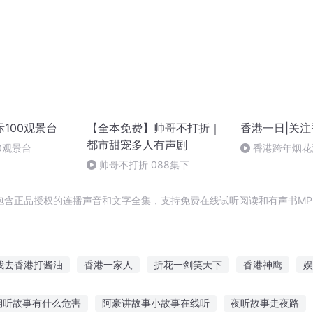
100观景台
【全本免费】帅哥不打折｜
香港一日|关
都市甜宠多人有声剧
0观景台
香港跨年烟花
文含彩蛋|香港一
帅哥不打折 088集下
包含正品授权的连播声音和文字全集，支持免费在线试听阅读和有声书MP
我去香港打酱油
香港一家人
折花一剑笑天下
香港神鹰
娱
火影之折剑
大庆皇太子
重生香港做土豪
重生香港警察
期听故事有什么危害
阿豪讲故事小故事在线听
夜听故事走夜路