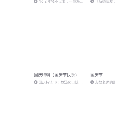
No.2 年轻不设限，一位海岛
《新婚旧爱
教育创业者的突破与坚持
折》204集（
国庆特辑（国庆节快乐）
国庆节
国庆特辑16：魏迅化口技 二
支教老师的
胡 东方红+一般唱法和原生态