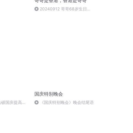
哥哥是香港，香港是哥哥
20240912 哥哥68岁生日快
乐～闪现艺穗会
国庆特别晚会
成法硕国庆提高班
《国庆特别晚会》晚会结尾语
)