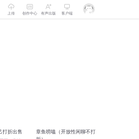
上传
创作中心
有声出版
客户端
己打折出售
章鱼唠嗑（开放性闲聊不打