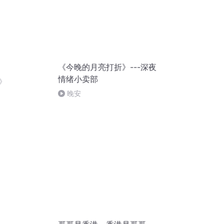
《今晚的月亮打折》---深夜
情绪小卖部
》
晚安