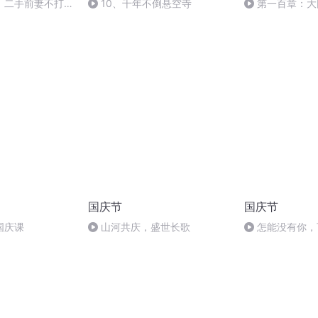
：二手前妻不打
10、千年不倒悬空寺
第一百章：大
六月华艳）完结
国庆节
国庆节
国庆课
山河共庆，盛世长歌
怎能没有你，