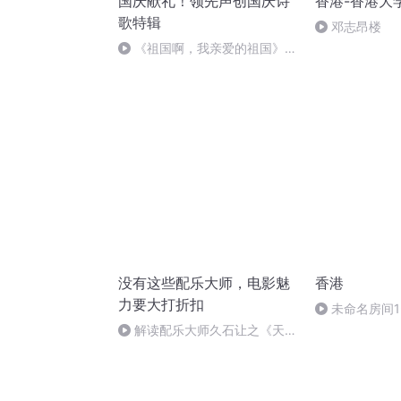
国庆献礼！领先声创国庆诗
香港-香港大
歌特辑
邓志昂楼
《祖国啊，我亲爱的祖国》温
婉
没有这些配乐大师，电影魅
香港
力要大打折扣
未命名房间1-2
29_12-45-30
解读配乐大师久石让之《天空
之城》