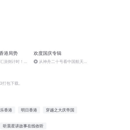
注香港局势
欢度国庆专辑
汇演倒计时！本
从神舟二十号看中国航天
日
的“隐形实力”
3打包下载。
乐香港
明日香港
穿越之大庆帝国
青春不打折
重生香港之胜者为王
听晨星讲故事在线收听