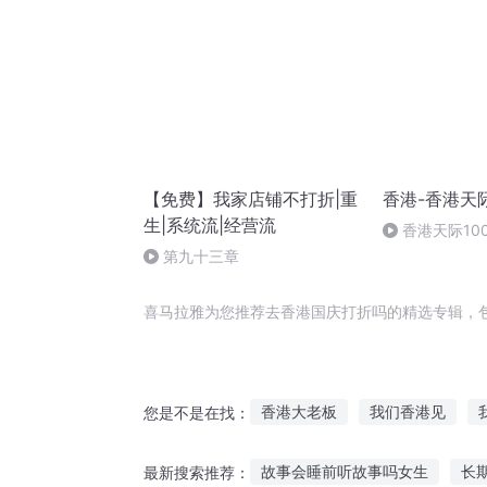
【免费】我家店铺不打折|重
香港-香港天际
生|系统流|经营流
香港天际10
第九十三章
喜马拉雅为您推荐去香港国庆打折吗的精选专辑，
香港大老板
我们香港见
您是不是在找：
庆云传奇
带着空间重生香港
故事会睡前听故事吗女生
长
最新搜索推荐：