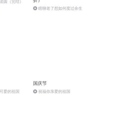
折）
团圆（完结）
瞎聊老了想如何度过余生
国庆节
可爱的祖国
祝福你亲爱的祖国