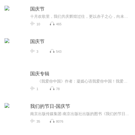
国庆节
十月欢歌里，我们共庆辉煌过往，更以赤子之心，向未来书写滚烫的誓言——这盛世，值得我们以热爱相拥。
10
465
国庆节
3
543
国庆专辑
《我爱你中国》作者：凝嫣心语我爱你中国！我爱你春天蓬勃的秧苗；我爱你秋日金黄的硕果。我爱你中国！我爱你青松气质，我爱你红梅品格！我爱你家乡的甜蔗好像乳汁滋润着我的心窝。我爱你中国，我要把最美的歌儿献给你，我的母亲我的祖国。我爱你中国，我爱...
1
78
我们的节日-国庆节
南京出版传媒集团·南京出版社出版的图书《我们的节日》通过对中国节日文化和节日意义进行深度的挖掘，面向青少年群体构建独具特色的栏目内容，以此丰富春节、元宵节、清明节、端午节、七夕节、中秋节、重阳节等传统节日；六一节、教师节、国庆节等新兴节日的文化内涵和表现形式。促进青少年形成新的节日习俗，提升节日仪式感、认同感。音频作品由金陵朗读者联盟志愿者朗诵，南京音像出版社、金陵图书馆联合制作。
35
8076