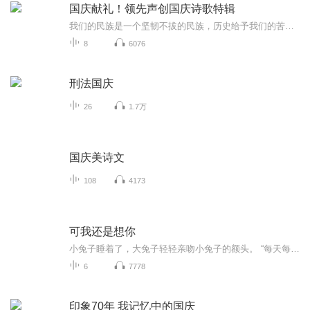
国庆献礼！领先声创国庆诗歌特辑
我们的民族是一个坚韧不拔的民族，历史给予我们的苦难都变成了闪着金光的勋章！我们的国家是一个龙腾虎跃的国家，那条巨龙正以不可阻挡之势崛起于神奇的东方！------------------------------------------------值此祖国70周年华诞之际，领先声创以诗歌向祖国献礼！用我们的声音、用我们的热血、用我们的灵魂诵读经典爱国篇章，歌颂我们的祖国！永远繁荣富强！
8
6076
刑法国庆
26
1.7万
国庆美诗文
108
4173
可我还是想你
小兔子睡着了，大兔子轻轻亲吻小兔子的额头。 “每天每天，每分每秒，我都在想你，悄悄地想你。”
6
7778
印象70年 我记忆中的国庆