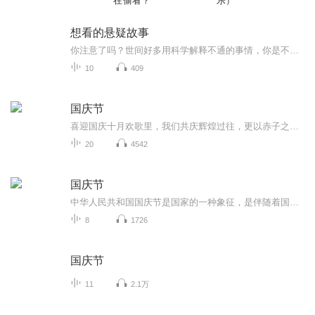
在偷看？
乐）
想看的悬疑故事
你注意了吗？世间好多用科学解释不通的事情，你是不是也在被别人注意着呢？
10
409
国庆节
喜迎国庆十月欢歌里，我们共庆辉煌过往，更以赤子之心，向未来书写滚烫的誓言——这盛世，值得我们以热爱相拥。
20
4542
国庆节
中华人民共和国国庆节是国家的一种象征，是伴随着国家的出现而出现的。让我们用诗歌朗诵歌颂祖国的繁荣富强，国泰民安。
8
1726
国庆节
11
2.1万