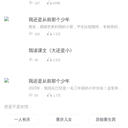
167
6788
我还是从前那个少年
朋友，感谢您来到我的小屋，平生比较随性，专辑里的内容都是自己用心录的，希望你们喜欢。愿我们珍惜当下拥有的，追求可以得到的！
102
7.5万
我读课文《大还是小》
40
2.6万
我还是从前那个少年
2023年，我现在已经是一名三年级的小学生啦！这里有我的读书生活，点点滴滴记录我的成长。希望您喜欢我的作品，喜欢我的声音，感谢您的收听！
93
1.7万
您是不是在找：
一人有庆
重庆儿女
异能重生西门庆