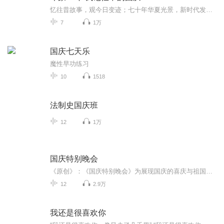
忆往昔故事，观今日变迹；七十年华夏光景，新时代发展变迁。用声音走过时间的长河，以温度感受记忆中的故事。
7
1万
国庆七天乐
魔性早功练习
10
1518
法制史国庆班
12
1万
国庆特别晚会
《原创》：《国庆特别晚会》为展现国庆的喜庆与祖国的深情我将以具体的场景切入从清晨升旗的庄严到街头巷尾的欢庆到历史与当下的交融，用优美的笔触传递对祖国的热爱与自豪！用诗歌和情感美文形式，歌颂祖国的繁荣富强，祝人民幸福安康！
12
2.9万
我还是很喜欢你