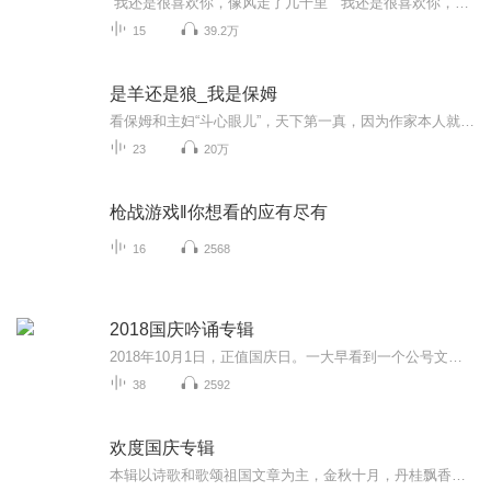
“我还是很喜欢你，像风走了几千里” “我还是很喜欢你，像雨洒落热带与极地” “我还是很喜欢你，柳动蝉鸣日落朝夕，不能自已” “我还是很喜欢你，像鲸鱼缺氧于六千四百米的深海，乐此不疲” “我还是很喜欢你，像炊烟袅袅几许，棠梨煎雪又落雨” “我还是很喜欢你，像反函数与坐标轴，可望而不可即” “我……还是很喜欢你”
15
39.2万
是羊还是狼_我是保姆
看保姆和主妇“斗心眼儿”，天下第一真，因为作家本人就在北京当保姆！说保姆威胁，说捍卫老公保卫家庭，那是耸人听闻了。不过，和保姆“斗心眼儿”，的确是千百万城市家庭遭遇的难题。您该小心保姆，还是该小心自己？温顺的绵羊会不会变成披着羊皮的狼？答案就在您自己的内心
23
20万
枪战游戏‖你想看的应有尽有
16
2568
2018国庆吟诵专辑
2018年10月1日，正值国庆日。一大早看到一个公号文章，正是文天祥的《己卯十月一日至燕越五日罹狴犴有感而赋》。当然，彼十一非当今的十一。不过数字的巧合还是让人感触，今天拿来读一读，体味一番历史英杰的民族情怀，恰也当时。 根据诗题来看，这组诗是写于十月一日至十月五日之间，是文天祥被俘之后所作，这些诗作不仅有凛凛正气，更也能看的到他百端交集的复杂情感。另一首于右任先生的《望大陆》，微信公号有称《望乡》，一句“山之上国之殇”荡气回肠，一并兴起拿来读了一读。仓促间多有瑕疵...
38
2592
欢度国庆专辑
本辑以诗歌和歌颂祖国文章为主，金秋十月，丹桂飘香，在这个充满丰收喜悦的季节里，我们满怀激动和自豪，迎来了中华人民共和国76周年华诞。这不仅是一个庄重的纪念日，更是全体中华儿女共同欢庆的盛大的节日，承载着深厚的民族情感和历史意义.