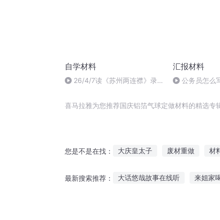
自学材料
汇报材料
26/4/7读《苏州两连襟》录
公务员怎么
音55:50。总用时150分钟
喜马拉雅为您推荐国庆铝箔气球定做材料的精选专
大庆皇太子
废材重做
材
您是不是在找：
我穿越成仙器材料
铝氧情思
大话悠哉故事在线听
来姐家
最新搜索推荐：
重庆儿女
一人有庆
材料
依偎爸爸听故事视频
听故事