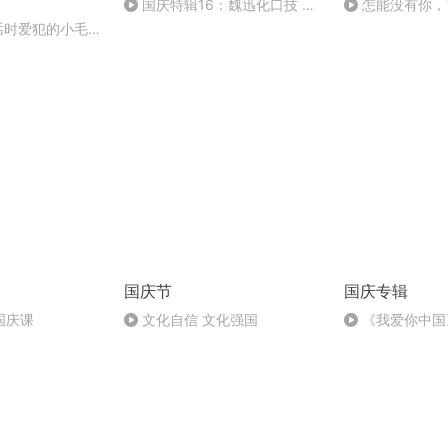
国庆特辑16：魏迅化口技 二
怎能没有你，
胡 东方红+一般唱法和原生态
说话时爱犯的小毛病
国庆节
国庆专辑
国庆课
文化自信 文化强国
《我爱你中国