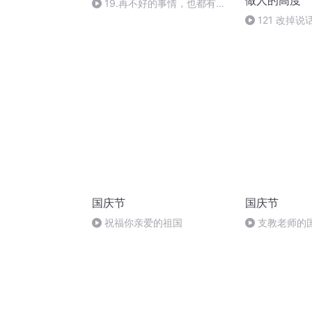
做人的高度
19.再不好的事情，也都有积
极意义【本书结束】
121 改掉
（完）
国庆节
国庆节
祝福你亲爱的祖国
支教老师的