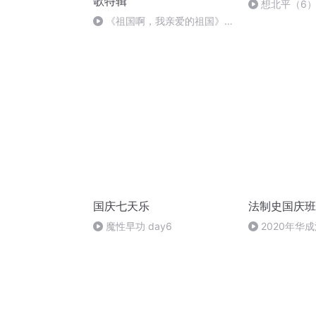
歌特辑
想北平（6
《祖国啊，我亲爱的祖国》温
婉
国庆七天乐
法制史国庆班
魔性早功 day6
2020年华
法制史马志冰 (1