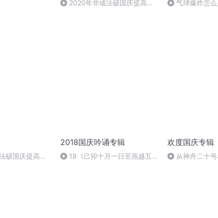
）
2020年华成法硕国庆提高班
气球爆炸怎么
刑法陈 (26)
2018国庆吟诵专辑
欢度国庆专辑
成法硕国庆提高班
18《己卯十月一日至燕越五
从神舟二十号
2)
日罹狴犴有感而赋》组律18首
的“隐形实力”
文天祥 自由吟诵