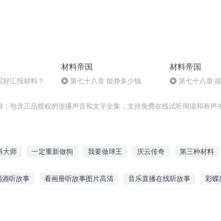
材料帝国
材料帝国
写好汇报材料？
第七十八章 能挣多少钱
第七十八章 
辑，包含正品授权的连播声音和文字全集，支持免费在线试听阅读和有声书
料大师
一定重新做狗
我要做球王
庆云传奇
第三种材料
学园都市之异元材料
材料科技帝国
爱你始料不及
带着材
喝酒听故事
看画册听故事图片高清
音乐直播在线听故事
彩蝶
为王
西游记黄袍
听英语故事学知识好吗
听林夕老师讲故事在线听