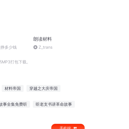
朗读材料
能挣多少钱
Z_trans
MP3打包下载。
材料帝国
穿越之大庆帝国
料世界去修仙
黑料影后
情定高材生
故事全集免费听
听老支书讲革命故事
回音背后故事在线听
昆布奶奶故事在线听
手机端