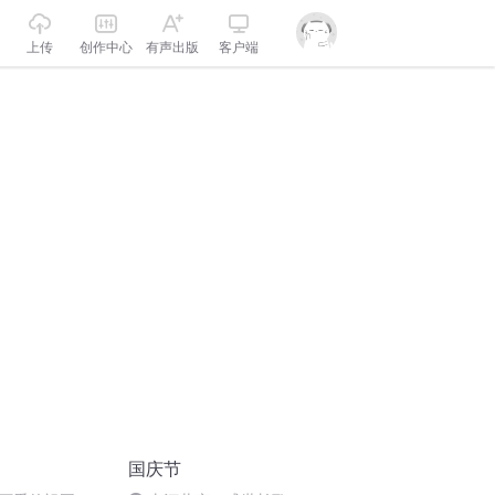
上传
创作中心
有声出版
客户端
国庆节