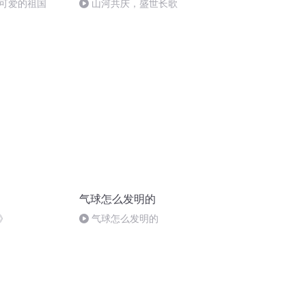
可爱的祖国
山河共庆，盛世长歌
气球怎么发明的
》
气球怎么发明的