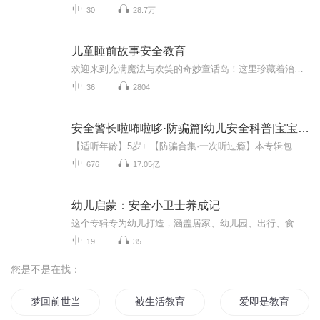
30
28.7万
儿童睡前故事安全教育
欢迎来到充满魔法与欢笑的奇妙童话岛！这里珍藏着治愈童心的故事，从会说话的小动物冒险奇遇，到星空下的暖心成长之旅，每一则故事都像一颗糖果，甜润孩子的想象世界。我们用温柔的声音、灵动的情节，为孩子们编织勇气与善良的成长密码，在《彩虹桥的约定...
36
2804
安全警长啦咘啦哆·防骗篇|幼儿安全科普|宝宝巴士
【适听年龄】5岁+ 【防骗合集·一次听过瘾】本专辑包含《防骗篇1》和《防骗篇2》内容，故事连续，精彩加倍！啦咘啦哆警长和杜兵警员接到新任务！最近小麦村犯罪频发，动物们纷纷上当受骗，急需帮助！与此同时，啦咘啦哆警长收到了一封来自不对劲先生的挑...
676
17.05亿
幼儿启蒙：安全小卫士养成记
这个专辑专为幼儿打造，涵盖居家、幼儿园、出行、食品等各类安全知识，以幼儿熟悉的生活情景和改编案例小故事为载体，用温和通俗的口语化表达，搭配互动提问引导，把安全知识融入趣味演绎中，帮助幼儿树立安全意识，学会实用的自我保护方法，兼顾家长对幼...
19
35
您是不是在找：
梦回前世当教主
被生活教育的日子
爱即是教育