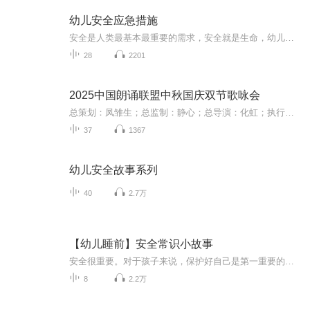
幼儿安全应急措施
安全是人类最基本最重要的需求，安全就是生命，幼儿园是众多幼儿集体生活的生活场所，活泼好动是幼儿的天性，活动中总存在着许多不安全的因素，作为我们家长以及教师，不仅要教授给幼儿安全知识，让他们知道哪里危险，更应该让他们学会如何应对危险情况，有效地保护幼儿。
28
2201
2025中国朗诵联盟中秋国庆双节歌咏会
总策划：凤雏生；总监制：静心；总导演：化虹；执行总监：莺子；执行导演：橙夏；主持人：静心、化虹、橙夏
37
1367
幼儿安全故事系列
40
2.7万
【幼儿睡前】安全常识小故事
安全很重要。对于孩子来说，保护好自己是第一重要的事情。简单的故事蕴含着让孩子提高自我保护意识的小知识，并且能够让孩子懂得用智慧解决问题，更好地保护自己。
8
2.2万