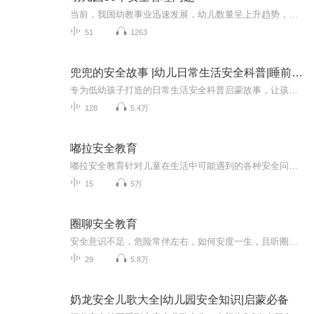
当前，我国幼教事业迅速发展，幼儿数量呈上升趋势，国家越来越重视基础教育。然而，由于种种原因，幼儿园也成了意外伤害和安全事故的高发地，《国家幼儿园教育指导纲要》指出，幼儿园必须把保护幼儿的生命和促进幼儿的健康放在工作的首位，本书收集幼儿长...
51
1263
兜兜的安全故事 |幼儿日常生活安全科普|睡前故事
专为低幼孩子打造的日常生活安全科普启蒙故事，让孩子自己掌握安全知识，从小培养安全意识 。内容丰富多彩，以多种形式趣味科普 ，好听好记，让孩子身临其境 ，将所学安全知识应用于日常生活，学会自我保护，远离危险。
128
5.4万
嘟拉安全教育
嘟拉安全教育针对儿童在生活中可能遇到的各种安全问题，通过通俗易懂的文字、形象生动的画面做了详细的介绍，让儿童学会预防各种危险、应对突发事件，以及掌握必备的、正确的自救及自我保护的常识与技能。
15
5万
圈聊安全教育
安全意识不足，危险常伴左右，如何安度一生，且听圈圈细数如何避免各种蠢蠢的死法。孩子喜欢探索陌生的世界，东摸摸西摸摸，一不小心就离开了自己的视线，据统计，每年有20万14岁以下的儿童死于意外，意外伤害已经成为了儿童伤亡的“头号杀手”，排名前四...
29
5.8万
奶龙安全儿歌大全|幼儿园安全知识|启蒙必备