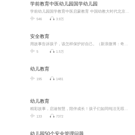
学前教育中医幼儿园国学幼儿园
学前幼儿园国学教育中医启蒙教育 中国幼教大时代北京果雪儿原创在线学前教育直播频道推出的每天三分钟播报时间，聚焦火热中华优秀传统文化国学幼教信息内容方面：1、聚焦学前教育、幼儿园教育、家庭教育、国学教育、中医启蒙绘本阅读。2、面向幼儿园园长、...
546
3.9万
安全教育
用故事告诉孩子，该怎样保护好自己。（新浪微博：奇异果讲故事 微信号：ashley_shuo 分享小生活中的点滴趣事）
5
1.5万
幼儿教育
195
1481
幼儿教育
精彩故事，启迪智慧，陪伴成长！孩子们如同纯洁无瑕的白纸，亟待知识的绚烂点缀。本幼儿教育故事专辑，精心搜集了一系列富含教育深意的故事，内容广泛涉猎生活常识、健康习惯、学习乐趣及运动精神，旨在引领孩子们在故事的海洋中快乐遨游，健康成长，每一...
133
7372
幼儿园50个安全管理问题