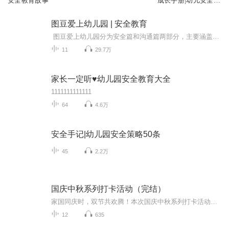
安全教育故事
成长手册|幼儿安全教
育宝典
图豆爱上幼儿园 | 安全教育
图豆爱上幼儿园分为安全篇和沟通篇两部分，主要涵盖上课时间、户外活动、集体活动、安全出行等多个方面主题，它以紧扣主题的图豆情景故事为主导，中间穿插大小主播互动，提醒小朋友保护自己，注意安全，快乐地去上幼儿园。我是图豆，爱吃土豆！我的微信号是“小河马图豆”的拼音（xiaohematudou），公众号是“图豆讲故事”。群内每天免费收听图豆教育的学前早教专家育儿微课分享哦，豆芽们快快加入粉丝群吧！
11
29.7万
家长一定听♥幼儿园安全教育大全
1111111111111
64
4.6万
安全手记|幼儿园安全策略50条
45
2.2万
国庆中秋系列打卡活动（完结）
家国同庆时，双节共欢腾！本次国庆中秋系列打卡活动，邀你每日解锁多元演播精彩：以诗歌为笔，歌颂祖国山河壮阔与时代华章；清晨用温暖早安问候开启元气一天，深夜以温柔晚安声语卸下疲惫；更有风趣幽默的单口相声逗趣生活，经典耐品的评书细说古今故事。...
12
635