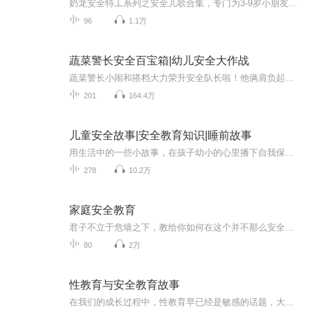
奶龙安全特工系列之安全儿歌合集，专门为3-9岁小朋友打造，围绕9大日常生活安全主题，以顺口溜的形式，让安全知识便于记忆，陪伴小朋友们健康快乐的成长。
96
1.1万
蔬菜警长安全百宝箱|幼儿安全大作战
蔬菜警长小闹和搭档大力荣升安全队长啦！他俩肩负起守护居民安全的重任，应对各类安全危机：阻止小朋友在雷雨天躲树下、解救被水母蜇伤的欢欢、识破网络诈骗保护里莫、教导居民地震逃生等。与此同时，他们与危危联盟斗智斗勇，还通过安全百宝箱变出实用道...
201
164.4万
儿童安全故事|安全教育知识|睡前故事
用生活中的一些小故事，在孩子幼小的心里播下自我保护的种子，我们的安全故事覆盖到生活中的方方面面，食品安全，婴幼儿用品安全，出行安全，家用电器使用安全等。哪怕有一个小故事，让一个孩子避免了一次意外的伤害，为每一个儿童家庭做出一点点的贡献，...
278
10.2万
家庭安全教育
君子不立于危墙之下，教给你如何在这个并不那么安全的社会环境中警示风险，避免灾难，是送给孩子、老人、女性朋友的礼物，包括：中老年人防骗、家庭安全学、恐怖袭击、酒色财气、防性骚扰、预防宝贝走失与被拐卖...
80
2万
性教育与安全教育故事
在我们的成长过程中，性教育早已经是敏感的话题，大部分人秘而不宣，但对孩子实施全方位的性教育，让孩子学会用全面和正常的眼光来看待性，才是抵御性侵的关键方法。一部分家长对小孩子的安全教育不太重视，认为家长每天都能陪伴孩子左右，不会发生什么意...