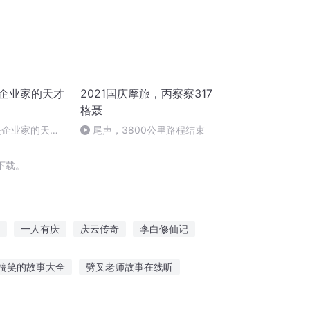
是企业家的天才
2021国庆摩旅，丙察察317
格聂
是企业家的天才
尾声，3800公里路程结束
下载。
一人有庆
庆云传奇
李白修仙记
长歌行
嘉庆皇帝
大庆皇太子
搞笑的故事大全
劈叉老师故事在线听
吗
听鬼故事有声免费收听