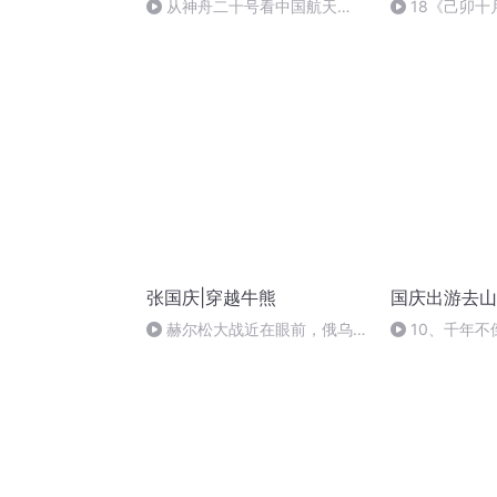
从神舟二十号看中国航天
18《己卯
的“隐形实力”
日罹狴犴有感而
文天祥 自由吟
张国庆|穿越牛熊
国庆出游去山
赫尔松大战近在眼前，俄乌冲
10、千年不
突的关键之战，将会如何发展？