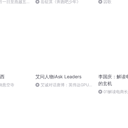
十月一日至燕越五
岳钲淇《奔跑吧少年》
囚歌
赋》组律18首
诵
西
艾问人物iAsk Leaders
李国庆：解读
的玄机
倒悬空寺
艾诚对话唐博：英伟达GPU
之后，AI算力下半场靠什么赢？
01解读电商