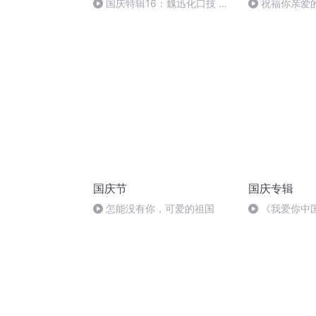
国庆特辑16：魏迅化口技 二
祝福你亲爱
胡 东方红+一般唱法和原生态
国庆节
国庆专辑
怎能没有你，可爱的祖国
《我爱你中