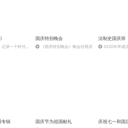
》
国庆特别晚会
法制史国庆班
，记录一个时代的
《国庆特别晚会》晚会结尾语
2020年华
法制史马志冰 (12
诵专辑
国庆节为祖国献礼
庆祝七一和国