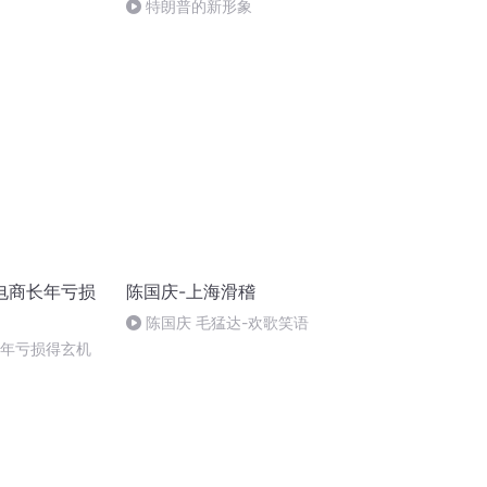
特朗普的新形象
电商长年亏损
陈国庆-上海滑稽
陈国庆 毛猛达-欢歌笑语
长年亏损得玄机