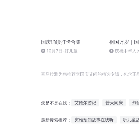
国庆诵读打卡合集
祖国万岁｜国
10月7日-好儿童
庆祝中华人
周年 天安门广
喜马拉雅为您推荐李国庆艾问的精选专辑，包含正
艾德尔游记
普天同庆
剑
您是不是在找：
重生之西门庆
艾尔之心
灾难预知故事在线听
听儿童
最新搜索推荐：
庆阳成长手札
下午适合几点听胎教故事
香