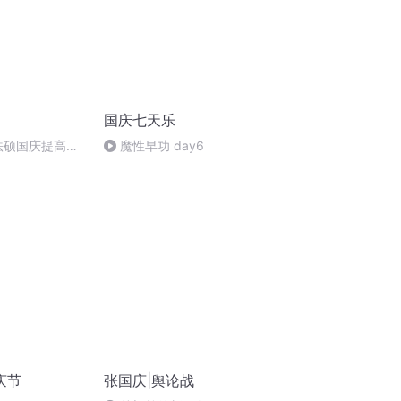
国庆七天乐
成法硕国庆提高班
魔性早功 day6
)
庆节
张国庆|舆论战