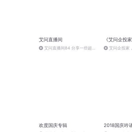
艾问直播间
《艾问企投家
艾问直播间84 分享一些超级
艾问企投家
正（fu）能量的话
缔造者
欢度国庆专辑
2018国庆吟