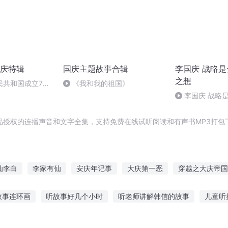
庆特辑
国庆主题故事合辑
李国庆 战略
之想
民共和国成立73
《我和我的祖国》
场举行升国旗仪式
李国庆 战略
之想
品授权的连播声音和文字全集，支持免费在线试听阅读和有声书MP3打包
仙李白
李家有仙
安庆年记事
大庆第一恶
穿越之大庆帝国
庆元纪年
重庆儿女
异能重生西门庆
李元的问道
庆余年之
故事连环画
听故事好几个小时
听老师讲解韩信的故事
儿童听
港故事林忆莲在线听
听每天讲故事的英文
女儿每天睡前听故事好