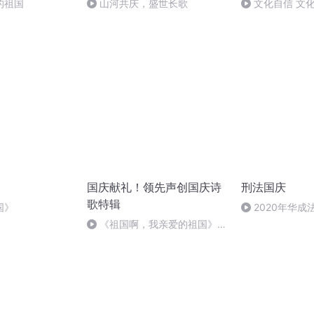
的祖国
山河共庆，盛世长歌
文化自信 文
国庆献礼！领先声创国庆诗
刑法国庆
歌特辑
国》
2020年华
刑法陈 (26)
《祖国啊，我亲爱的祖国》温
婉