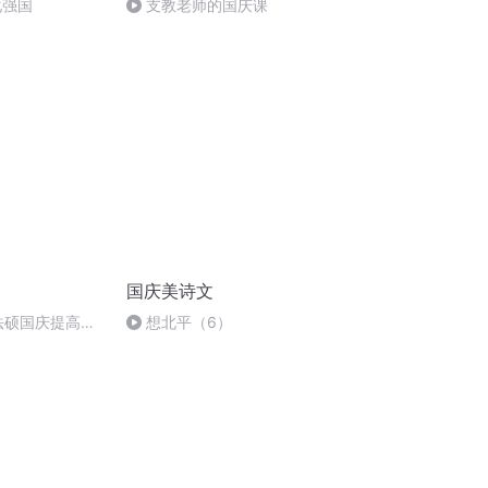
化强国
支教老师的国庆课
国庆美诗文
成法硕国庆提高班
想北平（6）