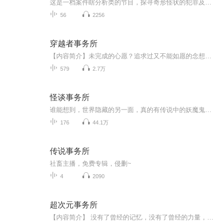
这是一档案件瞎分析类的节目，探寻奇形怪状的犯罪及真实灵异事件，没有真相的事才让人细思极恐
56
2256
穿越者事务所
【内容简介】未完成的心愿？追求过又不能如愿的念想？想要珍奇异宝？超凡能力？只要是双方你情我愿的“公平”，交易就可以进行，你想要什么？无论你是谁，不管你来自哪个世界，迈进这里的时候，你的命运就会发生改变，你能付出什么呢？外来的客人啊，只要...
579
2.7万
怪谈事务所
谁能想到，世界隐藏的另一面，真的有传说中的妖魔鬼怪，更有由法力高强的术士组成的镇魂司，护佑着人类世界的安稳。拥有七窍玲珑心的肖柯意外的揭开诡异世界的神秘面纱，开启了一段光怪陆离的惊险之旅。一切的故事，尽在怪谈事务所里。
176
44.1万
传说事务所
社畜主播，免费专辑，侵删~
4
2090
超次元事务所
【内容简介】 没有了曾经的记忆，没有了曾经的力量，只带着最后的气运，去那万千世界。 带着好运骰子，腹黑的小妖精，穿越各种位面。 有冒险任务，有交易任务，有成就任务，有招新任务。赚取功勋点，贡献点，成就点，发展下线。 这一切都为了培养最强的事务所所长，光大我次元事务所！ 【作者/主播简介】 作者：七星少将，网络小说作家。 主播：优声传媒工作室。 【购买须知】 1、本作品为付费有声书，前40集为免费试听，购买成功后，即可收听，可下载重复收听。 2、版权归原作者所有，严禁翻录成任何形式，严禁在任何第三方平台传播，违者将追究其法律责任。 3、如在充值/购买环节遇到问题，可以通过页面右上方按钮，分享至微信内使用微信支付完成购买。 4、在购买过程中，如果你有任何问题，可以在微信搜索公众号【bestxmly】或搜索【喜马拉雅付费精品】来随时咨询问题，也可以拨打客服电话：4008385616或者0514-82395864。