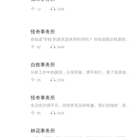
12
1258
怪奇事务所
你知道“学校”的原意是休闲时间吗？ 你知道跑步机最初是用来惩罚犯人的吗？ 你知道脂肪最长可活25年吗？ 你知道金鱼的记忆力...来这里，你会发现新大陆哦
82
5448
自救事务所
分析工作中的困境，分享经验，携手前行。累了就原地歇一会，讲讲你我的故事。
25
2336
怪奇事务所
生活也许很平凡，但世界其实很有趣。我们想做的，就是让你知道，这世界上还有这么多奇奇怪怪的事情。
85
3103
林花事务所