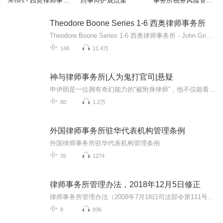
Series - 西奥律师事务
刑事辩护观点集
事务所税务风险管理
所
实务精讲
Theodore Boone Series 1-6 西奥律师事务所
Theodore Boone Series 1-6 西奥律师事务所 - John Grisham Product DetailsAge Range: 8 - 12 yearsGrade Level: 3 - 7Lexile Measure: 790Series: Theodore Boone (Book 1-6) 约翰·格里森姆(John Grisham；1955年—)，美国知名畅销小说作家，他的一...
148
11.4万
神与律师事务所|人为鬼打官司|悬疑
申伊朗是一位拥有奇幻能力的“被附身律师”，他不仅能看见鬼魂，甚至还能被鬼魂附身；韩娜贤则是一位“冷血精英律师”，为了胜利不择手段。两人联手侦破各种离奇案件。故事发生在破败的沃川大厦501室—这家律师事务所由一位前巫师的宅邸改建而成。两位性格...
80
1.2万
外国律师事务所驻华代表机构管理条例
外国律师事务所驻华代表机构管理条例
35
1274
律师事务所管理办法，2018年12月5日修正
律师事务所管理办法（2008年7月18日司法部令第111号发布 根据2012年11月30日《司法部关于修改〈律师事务所管理办法〉的决定》第一次修正 2016年9月6日司法部令第133号修订 根据2018年12月5日《司法部关于修改〈律师事务所管理办法〉的决定》第二次修正）
8
836