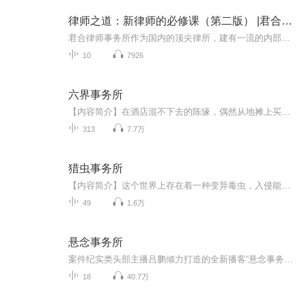
律师之道：新律师的必修课（第二版） |君合律师事务所
君合律师事务所作为国内的顶尖律所，建有一流的内部培训机制。每年新律师入职之后，都由君合的资深合伙人和高年级律师对其进行业务培训，从律师职业初步到具体的业务办理，君合二十多年的业务菁华都汇集其中。本书第一次对君合所近年内部培训内容进行全程...
10
7926
六界事务所
【内容简介】在酒店混不下去的陈缘，偶然从地摊上买到一枚破烂的钥匙扣，却阴差阳错，成了六界事务所的店长。“啥？你想过一个星期八？OK，这个怀表拿去用，能够逆转时间哦。”“最近地府的黄泉路翻修，暂时走不了鬼，要开辟一个新的通道？这种事情我来搞...
313
7.7万
猎虫事务所
【内容简介】这个世界上存在着一种变异毒虫，入侵能力极强，而且还能与其他生物融合，进化成新的变异生物，对人类社会造成巨大灾害，而猎虫师是为了猎杀这种毒虫而存在的高危职业。陆涯是一名咸鱼肥宅，因为母亲威胁下而不得不去找女朋友，入世未深的他被...
49
1.6万
悬念事务所
案件纪实类头部主播吕鹏倾力打造的全新播客“悬念事务所”来了！这一次，吕鹏不再孤军奋战，将与朋友伙伴们，一起带你深入每一个案件的背后，探索那些不为人知的真相。准备好迎接一场全新的悬疑之旅了吗？在这里，每一个案件都是一场悬疑大戏，每一个细节...
18
40.7万