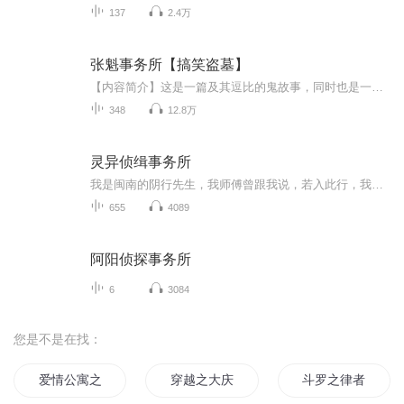
137
2.4万
张魁事务所【搞笑盗墓】
【内容简介】这是一篇及其逗比的鬼故事，同时也是一篇细思极恐的脑洞大开的灵异故事。发小的离世留给了钟雍却是一代代阴谋；钟雍带着狗跟着老板一步步走向谜题的深部；谁对谁错，难以区分。九卷九个灵异故事，带你体验九段不一样的人生。【作者/主播简介】...
348
12.8万
灵异侦缉事务所
我是闽南的阴行先生，我师傅曾跟我说，若入此行，我势必会经历九大劫难，分别为：鬼胎初现，血煞封门，巫蛊奇毒，大江之秘，深山遇险，佛家喃唱，天外之劫，双生之谜，众叛亲离。 随着劫难接踵而至，我所追逐的真相浮出水面，却陷入了更大的阴谋……
655
4089
阿阳侦探事务所
6
3084
您是不是在找：
爱情公寓之最强律师张伟
穿越之大庆帝国
斗罗之律者世界