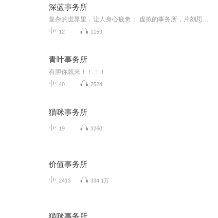
深蓝事务所
复杂的世界里，让人身心疲惫； 虚拟的事务所，片刻思绪放任； 相谈神秘问题，探究日常生活。 海怪的深蓝事务所，不来一坐么？
12
1159
青叶事务所
有胆你就来！！！！
40
2524
猫咪事务所
19
3260
价值事务所
2413
334.1万
猫咪事务所